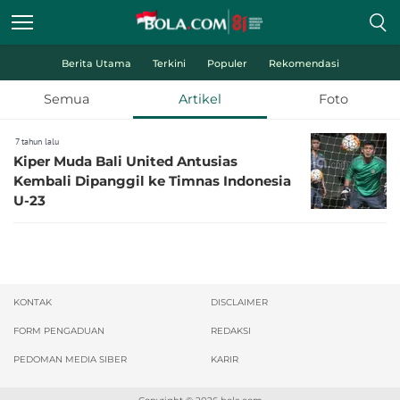
Berita Utama
Terkini
Populer
Rekomendasi
Semua
Artikel
Foto
7 tahun lalu
Kiper Muda Bali United Antusias
Kembali Dipanggil ke Timnas Indonesia
U-23
KONTAK
DISCLAIMER
FORM PENGADUAN
REDAKSI
PEDOMAN MEDIA SIBER
KARIR