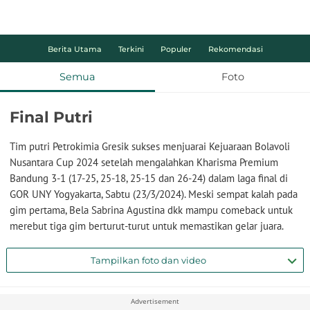
Berita Utama
Terkini
Populer
Rekomendasi
Semua
Foto
Final Putri
Tim putri Petrokimia Gresik sukses menjuarai Kejuaraan Bolavoli
Nusantara Cup 2024 setelah mengalahkan Kharisma Premium
Bandung 3-1 (17-25, 25-18, 25-15 dan 26-24) dalam laga final di
GOR UNY Yogyakarta, Sabtu (23/3/2024). Meski sempat kalah pada
gim pertama, Bela Sabrina Agustina dkk mampu comeback untuk
merebut tiga gim berturut-turut untuk memastikan gelar juara.
Tampilkan foto dan video
Advertisement