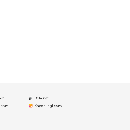
com
Bola.net
a.com
KapanLagi.com