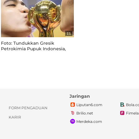
11
Foto: Tundukkan Gresik
Petrokimia Pupuk Indonesia,
Tim Putri Bandung Bjb
Tandamata Juara PLN Mobile
Proliga 2022
Jaringan
Liputan6.com
Bola.
FORM PENGADUAN
Brilio.net
Fimel
KARIR
Merdeka.com