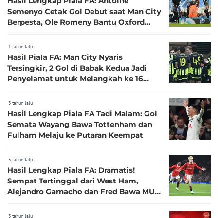
Hasil Lengkap Piala FA: Antoine
Semenyo Cetak Gol Debut saat Man City
Berpesta, Ole Romeny Bantu Oxford
United Menang
1 tahun lalu
Hasil Piala FA: Man City Nyaris
Tersingkir, 2 Gol di Babak Kedua Jadi
Penyelamat untuk Melangkah ke 16
Besar
3 tahun lalu
Hasil Lengkap Piala FA Tadi Malam: Gol
Semata Wayang Bawa Tottenham dan
Fulham Melaju ke Putaran Keempat
3 tahun lalu
Hasil Lengkap Piala FA: Dramatis!
Sempat Tertinggal dari West Ham,
Alejandro Garnacho dan Fred Bawa MU
Bangkit dan Lolos ke Perempat Final
3 tahun lalu