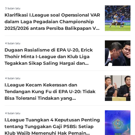
3 bulan lalu
Klarifikasi I.League soal Operasional VAR
dalam Laga Pegadaian Championship
2025/2026 antara Persiba Balikpapan Vs
PSS Sleman
4 bulan lalu
Dugaan Rasialisme di EPA U-20, Erick
Thohir Minta I-League dan Klub Liga
Tegakkan Sikap Saling Hargai dan
Empati
4 bulan lalu
I.League Kecam Kekerasan dan
Tendangan Kung Fu di EPA U-20: Tidak
Bisa Toleransi Tindakan yang
Membahayakan Keselamatan Pemain
4 bulan lalu
I.League Tuangkan 4 Keputusan Penting
tentang Tunggakan Gaji PSBS: Setiap
Klub Wajib Memenuhi Hak Pemain