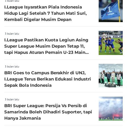
3 bulan lalu
I.League Isyaratkan Piala Indonesia
Hidup Lagi Setelah 7 Tahun Mati Suri,
Kembali Digelar Musim Depan
3 bulan lalu
I.League Pastikan Kuota Legiun Asing
Super League Musim Depan Tetap 11,
tapi Hapus Aturan Pemain U-23 Main
Starter 45 Menit
3 bulan lalu
BRI Goes to Campus Berakhir di UNJ,
I.League Terus Berikan Edukasi Industri
Sepak Bola Indonesia
3 bulan lalu
BRI Super League: Persija Vs Persib di
Samarinda Boleh Dihadiri Suporter, tapi
Hanya Jakmania