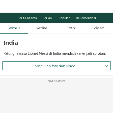
Berita Utama
Terkini
Populer
Rekomendasi
Semua
Artikel
Foto
Video
India
Patung raksasa Lionel Messi di India mendadak menjadi sorotan.
Tampilkan foto dan video
Advertisement