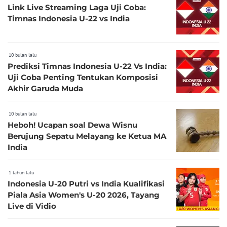
Link Live Streaming Laga Uji Coba:
Timnas Indonesia U-22 vs India
10 bulan lalu
Prediksi Timnas Indonesia U-22 Vs India:
Uji Coba Penting Tentukan Komposisi
Akhir Garuda Muda
10 bulan lalu
Heboh! Ucapan soal Dewa Wisnu
Berujung Sepatu Melayang ke Ketua MA
India
1 tahun lalu
Indonesia U-20 Putri vs India Kualifikasi
Piala Asia Women's U-20 2026, Tayang
Live di Vidio