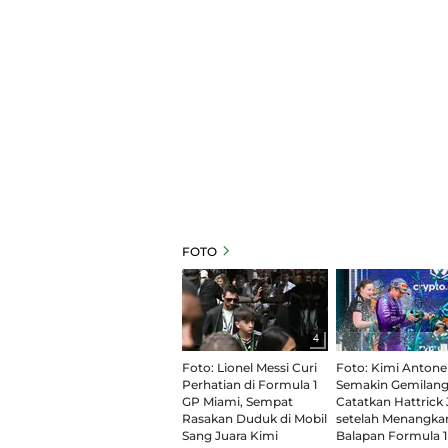
FOTO
4
Foto: Lionel Messi Curi
Foto: Kimi Antonel
Perhatian di Formula 1
Semakin Gemilang
GP Miami, Sempat
Catatkan Hattrick 
Rasakan Duduk di Mobil
setelah Menangka
Sang Juara Kimi
Balapan Formula 