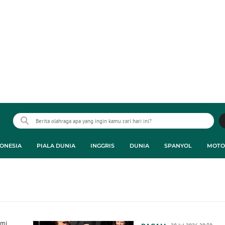
ONESIA
PIALA DUNIA
INGGRIS
DUNIA
SPANYOL
MOTO
imi