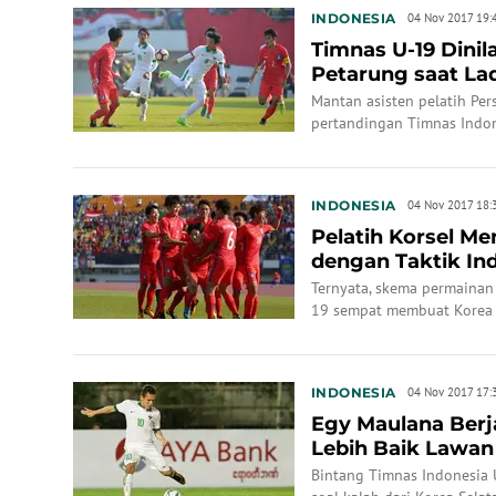
INDONESIA
04 Nov 2017 19:
Timnas U-19 Dinil
Petarung saat Lad
Mantan asisten pelatih Per
pertandingan Timnas Indon
INDONESIA
04 Nov 2017 18:
Pelatih Korsel M
dengan Taktik Indr
Ternyata, skema permainan
19 sempat membuat Korea S
INDONESIA
04 Nov 2017 17:
Egy Maulana Berja
Lebih Baik Lawan
Bintang Timnas Indonesia 