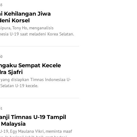
45
ai Kehilangan Jiwa
eni Korsel
sipura, Tony Ho, menganalisis
esia U-19 saat meladeni Korea Selatan.
30
engaku Sempat Kecele
a Sjafri
 yang disiapkan Timnas Indonesiaa U-
elatan U-19 kecele.
31
nji Timnas U-19 Tampil
 Malaysia
U-19, Egy Maulana Vikri, meminta maaf