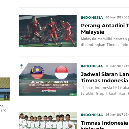
INDONESIA
06 Nov 2017 06:
Perang Antarlini 
Malaysia
Malaysia memiliki deretan
dibandingkan Timnas Indo
INDONESIA
05 Nov 2017 21:
Jadwal Siaran La
Timnas Indonesia
Timnas Indonesia U-19 ak
terakhir Grup F kualifikasi
8
(6/11/2017).
na,
U-19
INDONESIA
05 Nov 2017 19:
Timnas Indonesia