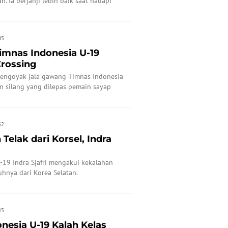
n. Ia berjanji lebih baik saat hadapi
05
 Timnas Indonesia U-19
Crossing
mengoyak jala gawang Timnas Indonesia
 silang yang dilepas pemain sayap
52
Telak dari Korsel, Indra
-19 Indra Sjafri mengakui kekalahan
uhnya dari Korea Selatan.
45
nesia U-19 Kalah Kelas