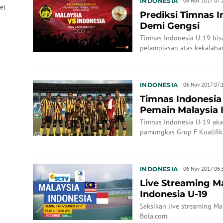
INDONESIA
06 Nov 2017 07:
el
Prediksi Timnas I
Demi Gengsi
Timnas Indonesia U-19 bis
pelampiasan atas kekalahan 
Asia 2018.
INDONESIA
06 Nov 2017 07:
Timnas Indonesia
Pemain Malaysia I
Timnas Indonesia U-19 ak
pamungkas Grup F Kualifika
INDONESIA
06 Nov 2017 06:
Live Streaming M
Indonesia U-19
Saksikan live streaming Ma
Bola.com.