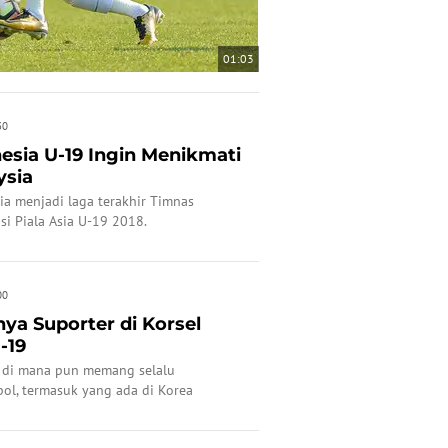
01:03
30
esia U-19 Ingin Menikmati
ysia
ia menjadi laga terakhir Timnas
si Piala Asia U-19 2018.
00
nya Suporter di Korsel
-19
a di mana pun memang selalu
l, termasuk yang ada di Korea
ungan.