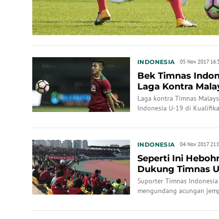
INDONESIA
05 Nov 2017 16:
Bek Timnas Indon
Laga Kontra Mala
Laga kontra Timnas Malays
Indonesia U-19 di Kualifika
INDONESIA
04 Nov 2017 21:
Seperti Ini Heboh
Dukung Timnas U
Suporter Timnas Indonesi
mengundang acungan jempo
Selatan, saat memberi duk