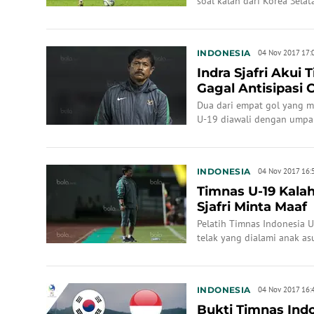
soal kalah dari Korea Selata
Malaysia.
INDONESIA
04 Nov 2017 17:
Indra Sjafri Akui
Gagal Antisipasi 
Dua dari empat gol yang 
U-19 diawali dengan umpan
Korea Selatan.
INDONESIA
04 Nov 2017 16:
Timnas U-19 Kalah 
Sjafri Minta Maaf
Pelatih Timnas Indonesia U
telak yang dialami anak as
INDONESIA
04 Nov 2017 16:
Bukti Timnas Indo