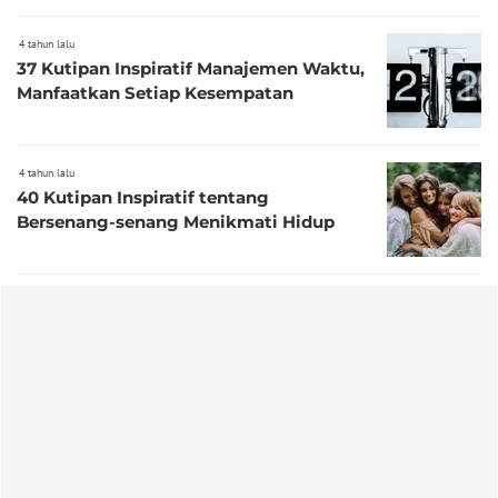
4 tahun lalu
37 Kutipan Inspiratif Manajemen Waktu,
Manfaatkan Setiap Kesempatan
4 tahun lalu
40 Kutipan Inspiratif tentang
Bersenang-senang Menikmati Hidup