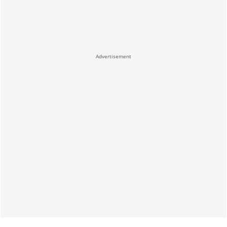
Advertisement