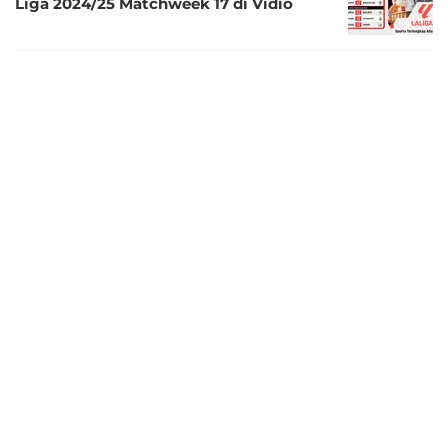
Liga 2024/25 Matchweek 17 di Vidio
2 tahun lalu
Jadwal dan Link Live Streaming La Liga
2024/25 Matchweek 14 Pekan Ini di Vidio
2 tahun lalu
Jadwal Siaran Langsung La Liga 2024/25
Matchweek 12 Pekan Ini di Vidio
KONTAK
DISCLAIMER
FORM PENGADUAN
REDAKSI
PEDOMAN MEDIA SIBER
KARIR
Copyright © 2026
bola.com