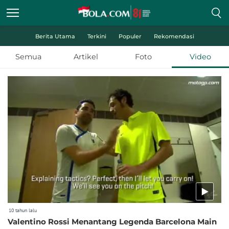
Berita Utama
Terkini
Populer
Rekomendasi
Semua
Artikel
Foto
Video
10 tahun lalu
Valentino Rossi Menantang Legenda Barcelona Main