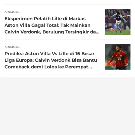
5 bulan lalu
Eksperimen Pelatih Lille di Markas
Aston Villa Gagal Total: Tak Mainkan
Calvin Verdonk, Berujung Tersingkir dari
Liga Europa
5 bulan lalu
Prediksi Aston Villa Vs Lille di 16 Besar
Liga Europa: Calvin Verdonk Bisa Bantu
Comeback demi Lolos ke Perempat
Final