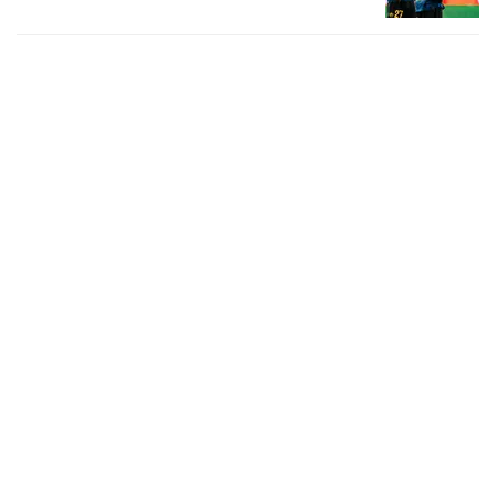
8 bulan lalu
Bermain Lagi Setelah Pulih dari Cedera,
Calvin Verdonk Loloskan Lille ke Babak
32 Besar Piala Liga Prancis
8 bulan lalu
Link Live Streaming Liga Europa, Lille Vs
Dinamo Zagreb: Mengawal Calvin
Verdonk
9 bulan lalu
Update Bintang Timnas Indonesia di
Eropa: Baru juga Main 8 Menit, Calvin
Verdonk Dikartu Merah dan Lille Kalah
9 bulan lalu
Link Live Streaming Liga Europa di Vidio