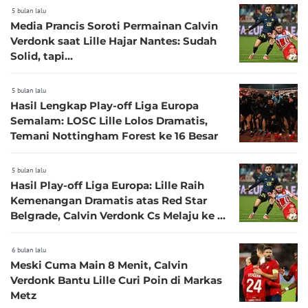
5 bulan lalu
Media Prancis Soroti Permainan Calvin
Verdonk saat Lille Hajar Nantes: Sudah
Solid, tapi...
5 bulan lalu
Hasil Lengkap Play-off Liga Europa
Semalam: LOSC Lille Lolos Dramatis,
Temani Nottingham Forest ke 16 Besar
5 bulan lalu
Hasil Play-off Liga Europa: Lille Raih
Kemenangan Dramatis atas Red Star
Belgrade, Calvin Verdonk Cs Melaju ke 16
Besar
6 bulan lalu
Meski Cuma Main 8 Menit, Calvin
Verdonk Bantu Lille Curi Poin di Markas
Metz