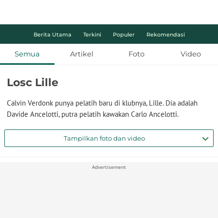
Berita Utama
Terkini
Populer
Rekomendasi
Semua
Artikel
Foto
Video
Losc Lille
Calvin Verdonk punya pelatih baru di klubnya, Lille. Dia adalah
Davide Ancelotti, putra pelatih kawakan Carlo Ancelotti.
Tampilkan foto dan video
Advertisement