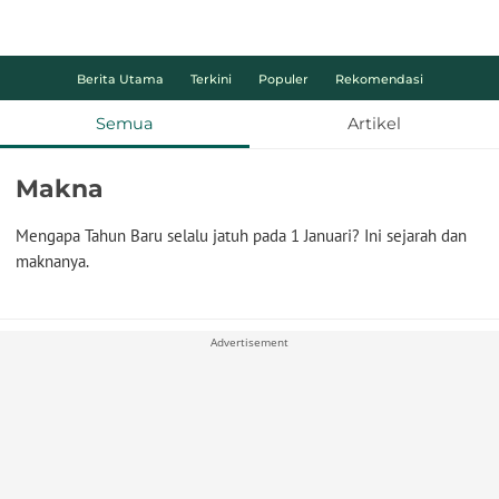
Berita Utama
Terkini
Populer
Rekomendasi
Semua
Artikel
Makna
Mengapa Tahun Baru selalu jatuh pada 1 Januari? Ini sejarah dan
maknanya.
Advertisement