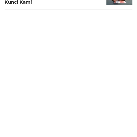
Kunci Kami
1 tahun lalu
Martin Zubimendi Tak Merasa Orang
Baru di Arsenal: Banyak Teman di
Timnas, Reuni dengan Odegaard
1 tahun lalu
Resmi! Arsenal Rogoh Kocek hingga Rp
1,3 Triliun Demi Tebus Martin Zubimendi
dari Real Sociedad
1 tahun lalu
Zubimendi OTW, Arsenal Tetap Kejar
Tanda Tangan Gelandang PSG
1 tahun lalu
Arsenal Segera Umumkan Perekrutan