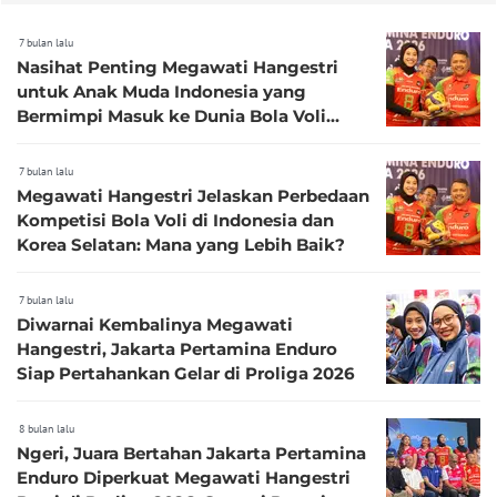
7 bulan lalu
Nasihat Penting Megawati Hangestri
untuk Anak Muda Indonesia yang
Bermimpi Masuk ke Dunia Bola Voli
Profesional
7 bulan lalu
Megawati Hangestri Jelaskan Perbedaan
Kompetisi Bola Voli di Indonesia dan
Korea Selatan: Mana yang Lebih Baik?
7 bulan lalu
Diwarnai Kembalinya Megawati
Hangestri, Jakarta Pertamina Enduro
Siap Pertahankan Gelar di Proliga 2026
8 bulan lalu
Ngeri, Juara Bertahan Jakarta Pertamina
Enduro Diperkuat Megawati Hangestri