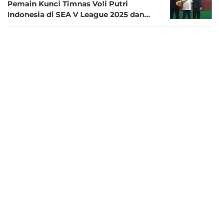
Pemain Kunci Timnas Voli Putri
Indonesia di SEA V League 2025 dan
Peran Strategisnya
1 tahun lalu
Gabung Manisa BBSK, Megawati
Hangestri Resmi Berkiprah di Turki
1 tahun lalu
PBVSI Ganti 3 Pemain, Ini Daftar
Lengkap Pemain Timnas Voli Putri
Indonesia
1 tahun lalu
Dahaga Publik Menyaksikan Aksi
Megawati Hangestri Akhirnya Terpenuhi
di Final Four Proliga 2025: Sang Bintang
Mengundang Rasa Penasaran!
1 tahun lalu