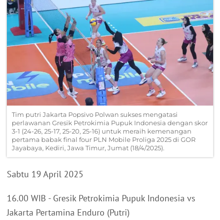
Tim putri Jakarta Popsivo Polwan sukses mengatasi
perlawanan Gresik Petrokimia Pupuk Indonesia dengan skor
3-1 (24-26, 25-17, 25-20, 25-16) untuk meraih kemenangan
pertama babak final four PLN Mobile Proliga 2025 di GOR
Jayabaya, Kediri, Jawa Timur, Jumat (18/4/2025).
Sabtu 19 April 2025
16.00 WIB - Gresik Petrokimia Pupuk Indonesia vs
Jakarta Pertamina Enduro (Putri)