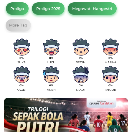
Proliga
Proliga 2025
Megawati Hangestri
More Tag
0%
0%
0%
0%
SUKA
LUCU
SEDIH
MARAH
0%
0%
0%
0%
KAGET
ANEH
TAKUT
TAKJUB