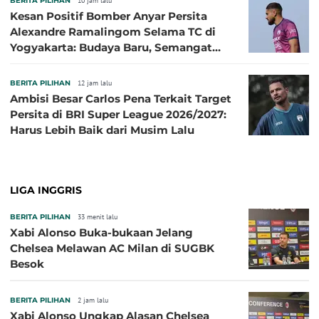
BERITA PILIHAN
10 jam lalu
Kesan Positif Bomber Anyar Persita
Alexandre Ramalingom Selama TC di
Yogyakarta: Budaya Baru, Semangat
Baru!
BERITA PILIHAN
12 jam lalu
Ambisi Besar Carlos Pena Terkait Target
Persita di BRI Super League 2026/2027:
Harus Lebih Baik dari Musim Lalu
LIGA INGGRIS
BERITA PILIHAN
33 menit lalu
Xabi Alonso Buka-bukaan Jelang
Chelsea Melawan AC Milan di SUGBK
Besok
BERITA PILIHAN
2 jam lalu
Xabi Alonso Ungkap Alasan Chelsea