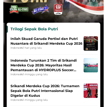
Trilogi Sepak Bola Putri
Inilah Skuad Garuda Pertiwi dan Putri
Nusantara di Srikandi Merdeka Cup 2026
Indonesia
1 hari yang lalu
Indonesia Turunkan 2 Tim di Srikandi
Merdeka Cup 2026: Mayoritas Hasil
Pemantauan di HYDROPLUS Soccer
League
Indonesia
1 minggu yang lalu
Srikandi Merdeka Cup 2026: Turnamen
Sepak Bola Putri Internasional Siap
Digelar di Kudus
Indonesia
1 minggu yang lalu