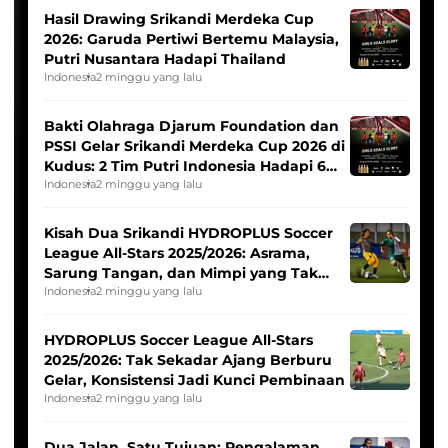
Hasil Drawing Srikandi Merdeka Cup
2026: Garuda Pertiwi Bertemu Malaysia,
Putri Nusantara Hadapi Thailand
Indonesia
2 minggu yang lalu
Bakti Olahraga Djarum Foundation dan
PSSI Gelar Srikandi Merdeka Cup 2026 di
Kudus: 2 Tim Putri Indonesia Hadapi 6
Tim Asia
Indonesia
2 minggu yang lalu
Kisah Dua Srikandi HYDROPLUS Soccer
League All-Stars 2025/2026: Asrama,
Sarung Tangan, dan Mimpi yang Tak
Pernah Padam
Indonesia
2 minggu yang lalu
HYDROPLUS Soccer League All-Stars
2025/2026: Tak Sekadar Ajang Berburu
Gelar, Konsistensi Jadi Kunci Pembinaan
Indonesia
2 minggu yang lalu
Dua Jalan, Satu Tujuan: Pengalaman