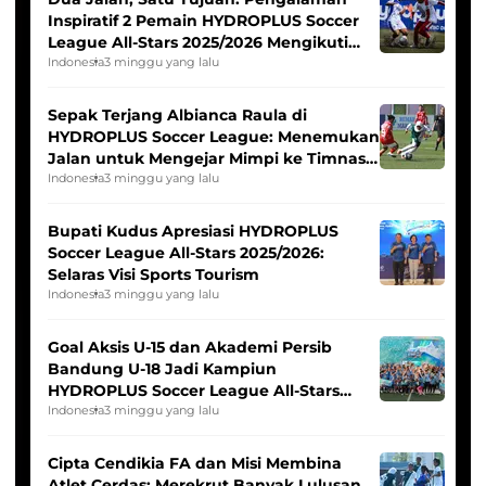
Inspiratif 2 Pemain HYDROPLUS Soccer
League All-Stars 2025/2026 Mengikuti
Seleksi Timnas Indonesia Putri
Indonesia
3 minggu yang lalu
Sepak Terjang Albianca Raula di
HYDROPLUS Soccer League: Menemukan
Jalan untuk Mengejar Mimpi ke Timnas
Indonesia Putri
Indonesia
3 minggu yang lalu
Bupati Kudus Apresiasi HYDROPLUS
Soccer League All-Stars 2025/2026:
Selaras Visi Sports Tourism
Indonesia
3 minggu yang lalu
Goal Aksis U-15 dan Akademi Persib
Bandung U-18 Jadi Kampiun
HYDROPLUS Soccer League All-Stars
2025/2026
Indonesia
3 minggu yang lalu
Cipta Cendikia FA dan Misi Membina
Atlet Cerdas: Merekrut Banyak Lulusan