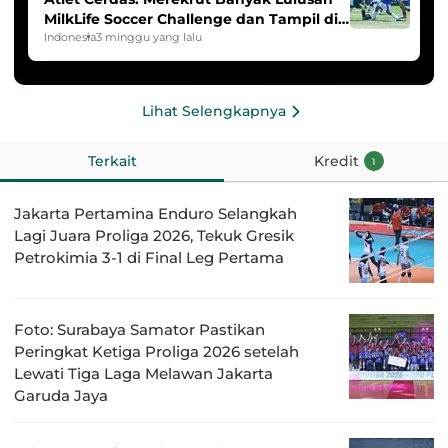
MilkLife Soccer Challenge dan Tampil di
HYDROPLUS Soccer League
Indonesia
3 minggu yang lalu
Lihat Selengkapnya
Terkait
Kredit
1
Jakarta Pertamina Enduro Selangkah
Lagi Juara Proliga 2026, Tekuk Gresik
Petrokimia 3-1 di Final Leg Pertama
Foto: Surabaya Samator Pastikan
Peringkat Ketiga Proliga 2026 setelah
Lewati Tiga Laga Melawan Jakarta
Garuda Jaya