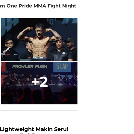
lam One Pride MMA Fight Night
+2
Lightweight Makin Seru!