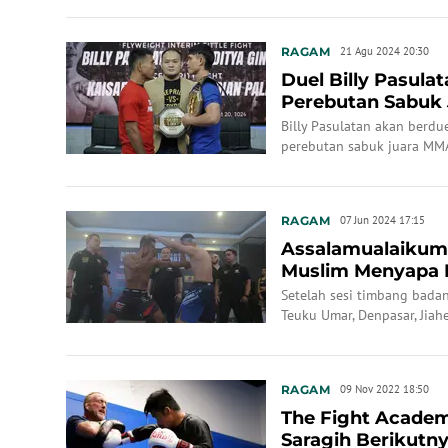
Yacub Christ dalam pertarun
GOR C-Tra Arena, Bandung, 
RAGAM
21 Agu 2024 20:30
Duel Billy Pasula
Perebutan Sabuk 
Berjalan Se...
Billy Pasulatan akan berdu
perebutan sabuk juara MM
RAGAM
07 Jun 2024 17:15
Assalamualaikum
Muslim Menyapa P
Setelah sesi timbang badan
Teuku Umar, Denpasar, Jia
termasuk lawannya Windri 
RAGAM
09 Nov 2022 18:50
The Fight Academ
Saragih Berikutn