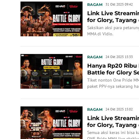
RAGAM
31 Okt 2025 09:42
Link Live Stream
for Glory, Tayang 
Saksikan aksi para petaru
MMA di Vidio.
RAGAM
24 Okt 2025 15:33
Hanya Rp20 Ribu
Battle for Glory S
Tiket nonton One Pride MMA 
paket PPV-nya sekarang ha
RAGAM
24 Okt 2025 15:02
Link Live Stream
for Glory, Tayang 
Semua aksi keras ini bisa 
ONE Pride MMA live eksklus