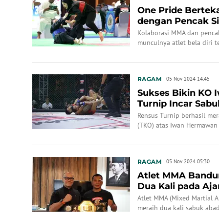
One Pride Bertek
dengan Pencak Sil
Diri Indone...
Kolaborasi MMA dan pencak
munculnya atlet bela diri t
RAGAM
05 Nov 2024 14:45
Sukses Bikin KO
Turnip Incar Sab
MMA
Rensus Turnip berhasil me
(TKO) atas Iwan Hermawan
Arena Bandung.
RAGAM
05 Nov 2024 05:30
Atlet MMA Bandu
Dua Kali pada Aj
Atlet MMA (Mixed Martial 
meraih dua kali sabuk aba
New Champions 84 setelah