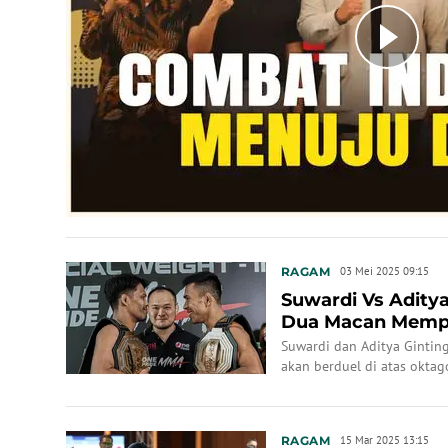
RAGAM
03 Mei 2025 09:15
Suwardi Vs Aditya
Dua Macan Mempe
Sejati
Suwardi dan Aditya Ginting
akan berduel di atas oktag
GBK Senayan.
RAGAM
15 Mar 2025 13:15