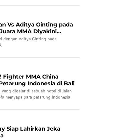
gan titel fight divisi bantam weight di
akhir pekan lalu.
tan Vs Aditya Ginting pada
Juara MMA Diyakini
el dengan Aditya Ginting pada
A.
! Fighter MMA China
etarung Indonesia di Bali
 yang digelar di sebuah hotel di Jalan
hefu menyapa para petarung Indonesia
Patilima dengan salam.
y Siap Lahirkan Jeka
ya