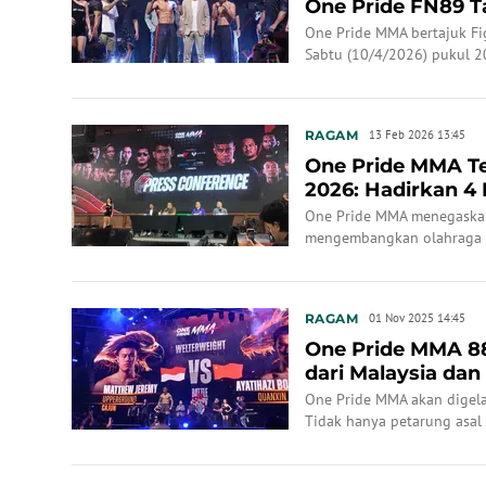
One Pride FN89 T
One Pride MMA bertajuk Fi
Sabtu (10/4/2026) pukul 20
view melalui Vidio.
RAGAM
13 Feb 2026 13:45
One Pride MMA Te
2026: Hadirkan 4
Hystrike
One Pride MMA menegaska
mengembangkan olahraga Mi
RAGAM
01 Nov 2025 14:45
One Pride MMA 88
dari Malaysia dan
Beasiswa Menuju .
One Pride MMA akan digelaa
Tidak hanya petarung asal 
ini.