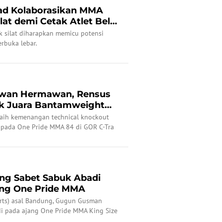
ad Kolaborasikan MMA
at demi Cetak Atlet Bela
 silat diharapkan memicu potensi
erbuka lebar.
 Iwan Hermawan, Rensus
uk Juara Bantamweight
raih kemenangan technical knockout
 pada One Pride MMA 84 di GOR C-Tra
ng Sabet Sabuk Abadi
ang One Pride MMA
Arts) asal Bandung, Gugun Gusman
di pada ajang One Pride MMA King Size
 mengalahkan penantangnya asal Solo,