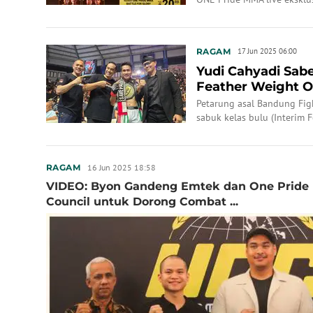
RAGAM
17 Jun 2025 06:00
Yudi Cahyadi Sabe
Feather Weight O
Hattrick Juara ...
Petarung asal Bandung Figh
sabuk kelas bulu (Interim 
TKO atas Lamhot Tambuna
16 Jun 2025 18:58
RAGAM
VIDEO: Byon Gandeng Emtek dan One Pride
Council untuk Dorong Combat ...