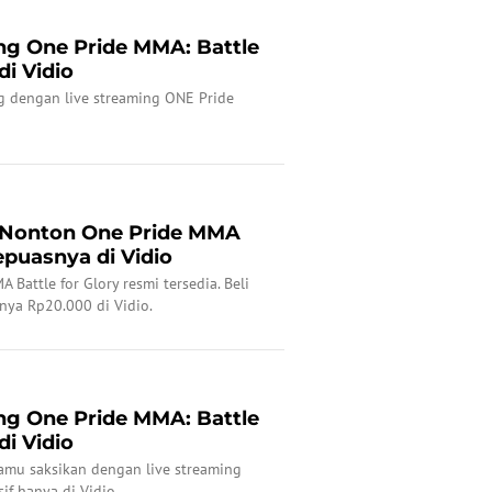
ing One Pride MMA: Battle
di Vidio
ng dengan live streaming ONE Pride
 Nonton One Pride MMA
epuasnya di Vidio
Battle for Glory resmi tersedia. Beli
nya Rp20.000 di Vidio.
ing One Pride MMA: Battle
di Vidio
kamu saksikan dengan live streaming
if hanya di Vidio.