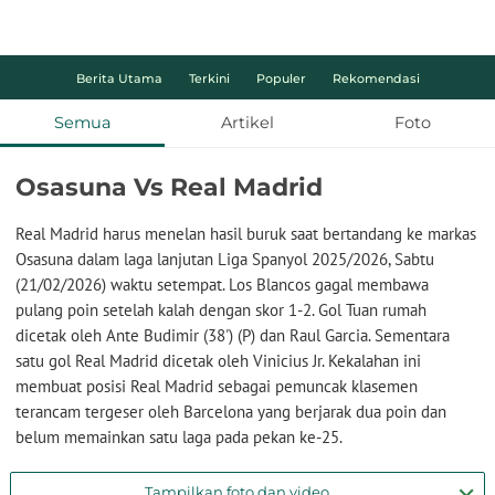
Berita Utama
Terkini
Populer
Rekomendasi
Semua
Artikel
Foto
Osasuna Vs Real Madrid
Real Madrid harus menelan hasil buruk saat bertandang ke markas
Osasuna dalam laga lanjutan Liga Spanyol 2025/2026, Sabtu
(21/02/2026) waktu setempat. Los Blancos gagal membawa
pulang poin setelah kalah dengan skor 1-2. Gol Tuan rumah
dicetak oleh Ante Budimir (38') (P) dan Raul Garcia. Sementara
satu gol Real Madrid dicetak oleh Vinicius Jr. Kekalahan ini
membuat posisi Real Madrid sebagai pemuncak klasemen
terancam tergeser oleh Barcelona yang berjarak dua poin dan
belum memainkan satu laga pada pekan ke-25.
Tampilkan foto dan video