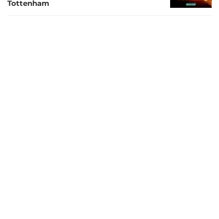
Tottenham
1 tahun lalu
Jadwal Siaran Langsung Leg II Perempat
Final Liga Champions Malam Ini
1 tahun lalu
Link Live Streaming Liga Spanyol:
Alaves Vs Real Madrid
1 tahun lalu
Lolos ke Final Copa del Rey, Barcelona
Perpanjang Rekor Kemenangan Atas
Atletico Madrid
1 tahun lalu
Arsenal Patahkan Kutukan 32 Tahun