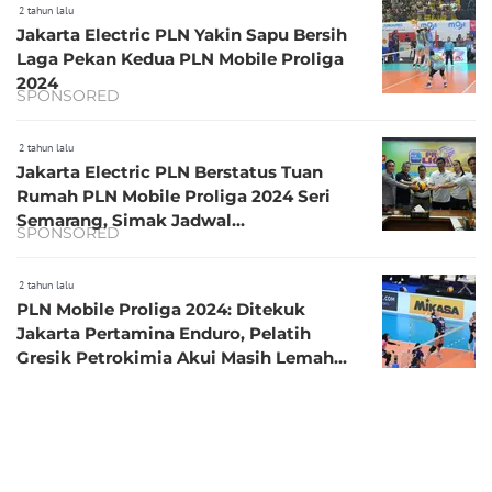
2 tahun lalu
Jakarta Electric PLN Yakin Sapu Bersih
Laga Pekan Kedua PLN Mobile Proliga
2024
SPONSORED
2 tahun lalu
Jakarta Electric PLN Berstatus Tuan
Rumah PLN Mobile Proliga 2024 Seri
Semarang, Simak Jadwal
SPONSORED
Pertandingannya
2 tahun lalu
PLN Mobile Proliga 2024: Ditekuk
Jakarta Pertamina Enduro, Pelatih
Gresik Petrokimia Akui Masih Lemah
dalam Hal Receiver dan Blok
2 tahun lalu
Beli Tiket PLN Mobile Proliga 2024 di
PLN Mobile Bisa Dapat Diskon Tambah
Daya dan Voucher Token Listrik!