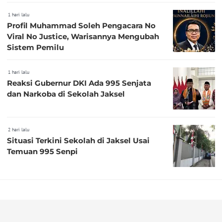
1 hari lalu
Profil Muhammad Soleh Pengacara No
Viral No Justice, Warisannya Mengubah
Sistem Pemilu
1 hari lalu
Reaksi Gubernur DKI Ada 995 Senjata
dan Narkoba di Sekolah Jaksel
2 hari lalu
Situasi Terkini Sekolah di Jaksel Usai
Temuan 995 Senpi