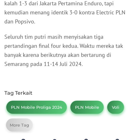
kalah 1-3 dari Jakarta Pertamina Enduro, tapi
kemudian menang identik 3-0 kontra Electric PLN
dan Popsivo.
Seluruh tim putri masih menyisakan tiga
pertandingan final four kedua. Waktu mereka tak
banyak karena berikutnya akan bertarung di
Semarang pada 11-14 Juli 2024.
Tag Terkait
PLN Mobile Proliga 2024
PLN Mobile
Voli
More Tag