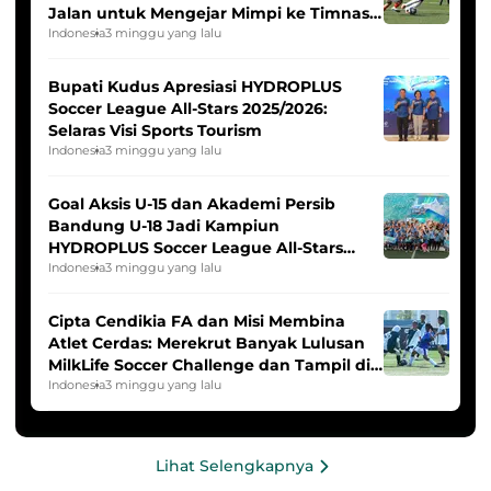
Jalan untuk Mengejar Mimpi ke Timnas
Indonesia Putri
Indonesia
3 minggu yang lalu
Bupati Kudus Apresiasi HYDROPLUS
Soccer League All-Stars 2025/2026:
Selaras Visi Sports Tourism
Indonesia
3 minggu yang lalu
Goal Aksis U-15 dan Akademi Persib
Bandung U-18 Jadi Kampiun
HYDROPLUS Soccer League All-Stars
2025/2026
Indonesia
3 minggu yang lalu
Cipta Cendikia FA dan Misi Membina
Atlet Cerdas: Merekrut Banyak Lulusan
MilkLife Soccer Challenge dan Tampil di
HYDROPLUS Soccer League
Indonesia
3 minggu yang lalu
Lihat Selengkapnya