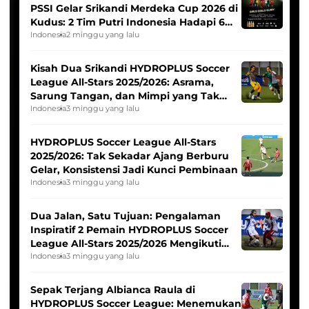
PSSI Gelar Srikandi Merdeka Cup 2026 di
Kudus: 2 Tim Putri Indonesia Hadapi 6
Tim Asia
Indonesia
2 minggu yang lalu
Kisah Dua Srikandi HYDROPLUS Soccer
League All-Stars 2025/2026: Asrama,
Sarung Tangan, dan Mimpi yang Tak
Pernah Padam
Indonesia
3 minggu yang lalu
HYDROPLUS Soccer League All-Stars
2025/2026: Tak Sekadar Ajang Berburu
Gelar, Konsistensi Jadi Kunci Pembinaan
Indonesia
3 minggu yang lalu
Dua Jalan, Satu Tujuan: Pengalaman
Inspiratif 2 Pemain HYDROPLUS Soccer
League All-Stars 2025/2026 Mengikuti
Seleksi Timnas Indonesia Putri
Indonesia
3 minggu yang lalu
Sepak Terjang Albianca Raula di
HYDROPLUS Soccer League: Menemukan