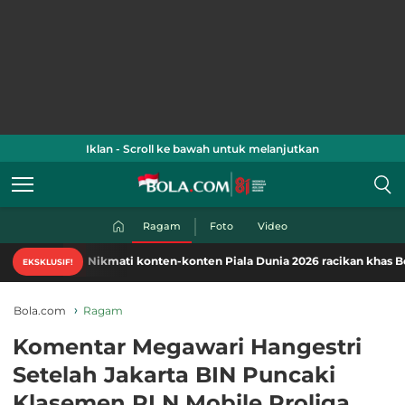
Iklan - Scroll ke bawah untuk melanjutkan
Ragam
Foto
Video
Nikmati konten-konten Piala Dunia 2026 racikan khas Bola.com.
EKSKLUSIF!
Bola.com
Ragam
Komentar Megawari Hangestri
Setelah Jakarta BIN Puncaki
Klasemen PLN Mobile Proliga