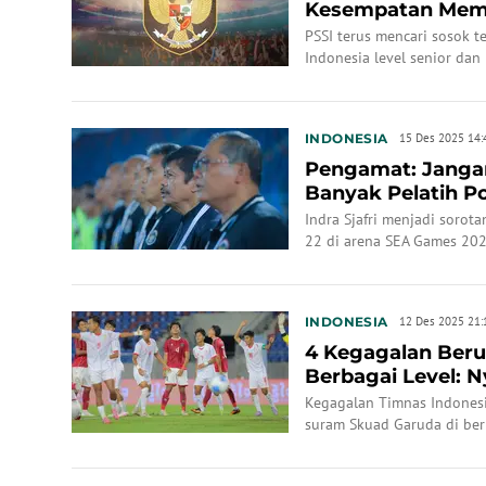
Kesempatan Memi
U-23: Perlu Soso...
PSSI terus mencari sosok t
Indonesia level senior dan
INDONESIA
15 Des 2025 14:
Pengamat: Jangan 
Banyak Pelatih Po
Tangani Tim...
Indra Sjafri menjadi sorot
22 di arena SEA Games 202
INDONESIA
12 Des 2025 21:
4 Kegagalan Beru
Berbagai Level: 
Kegagalan Timnas Indones
suram Skuad Garuda di ber
terakhir.