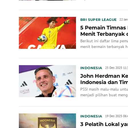
menetapkan peraturan baru 
olahraga (cabor) sepak bol
Aichi-Nagoya, Jepang.
BRI SUPER LEAGUE
22 Ja
5 Pemain Timnas 
Menit Terbanyak 
2025/2026: Duo P.
Berikut ini daftar lima p
menit bermain terbanyak h
2025/2026.
INDONESIA
25 Des 2025 11:
John Herdman Ke
Indonesia dan Tim
Tahun dengan ...
PSSI masih malu-malu unt
menjadi pilihan buat mengg
pelatih Timnas Indonesia.
INDONESIA
19 Des 2025 06:
3 Pelatih Lokal y