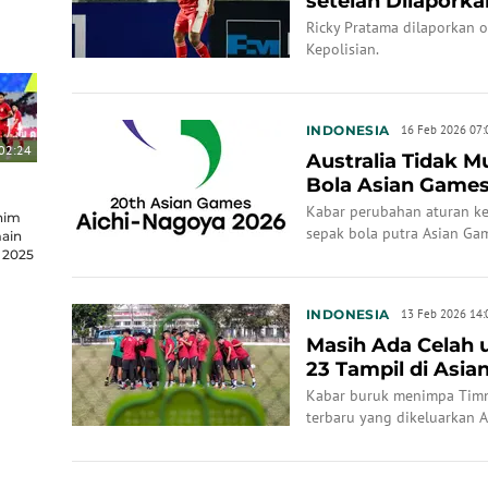
setelah Dilapork
ke Pihak Kepoli...
Ricky Pratama dilaporkan 
Kepolisian.
INDONESIA
16 Feb 2026 07:
02:24
Australia Tidak 
Bola Asian Game
Timnas Indonesi..
Kabar perubahan aturan ke
nim
sepak bola putra Asian G
ain
U-23 terancam gagal berpar
 2025
Asia tersebut.
INDONESIA
13 Feb 2026 14:
Masih Ada Celah 
23 Tampil di Asi
Kabar buruk menimpa Timna
terbaru yang dikeluarkan A
OCA (Komite Olimpiade Asi
diikuti 16 negara yang tamp