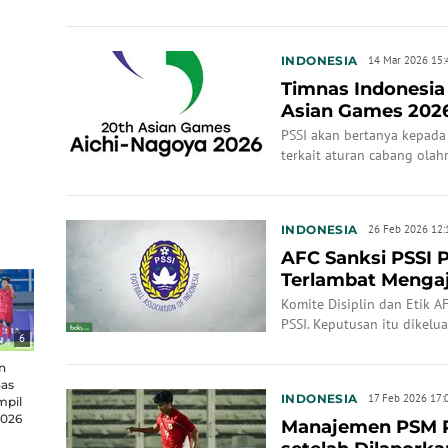
Indonesia U-23
INDONESIA
14 Mar 2026 15:
Timnas Indonesia
Asian Games 2026
Federasi Se...
PSSI akan bertanya kepada 
terkait aturan cabang olah
2026 yang membuat Timnas
berpartisipasi.
INDONESIA
26 Feb 2026 12:
AFC Sanksi PSSI 
Terlambat Menga
Otorisasi Uji Coba
Komite Disiplin dan Etik A
PSSI. Keputusan itu dikel
6
pada 25 Februari 2026.
n
as
INDONESIA
17 Feb 2026 17:
mpil
2026
Manajemen PSM P