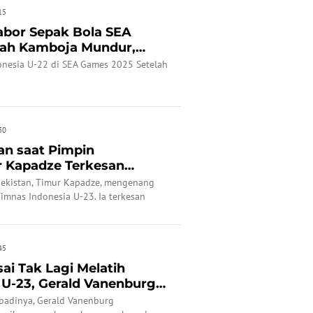
15
abor Sepak Bola SEA
lah Kamboja Mundur,
one...
onesia U-22 di SEA Games 2025 Setelah
30
n saat Pimpin
r Kapadze Terkesan
-12 Timna...
bekistan, Timur Kapadze, mengenang
imnas Indonesia U-23. Ia terkesan
a.
45
sai Tak Lagi Melatih
 U-23, Gerald Vanenburg
ibadinya, Gerald Vanenburg