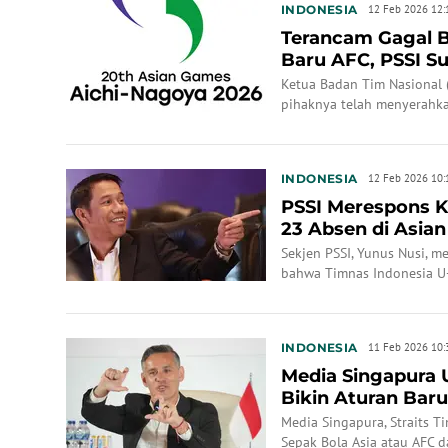
INDONESIA
12 Feb 2026 12:
Terancam Gagal B
Baru AFC, PSSI S
Timnas Indon...
Ketua Badan Tim Nasional 
pihaknya telah menyerahka
23 untuk Asian Games 2026
ancaman tidak bisa bermain
INDONESIA
12 Feb 2026 10:
PSSI Merespons K
23 Absen di Asia
Surat Resm...
Sekjen PSSI, Yunus Nusi, 
bahwa Timnas Indonesia U-
Asian Games 2026 Aichi-Na
INDONESIA
11 Feb 2026 10:
Media Singapura
Bikin Aturan Baru 
Timnas Indonesi..
Media Singapura, Straits 
Sepak Bola Asia atau AFC 