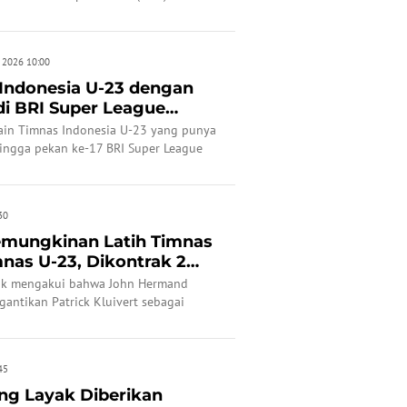
untuk kriteria kualifikasi cabang
a putra dan putri Asian Games 2026
n 2026 10:00
Indonesia U-23 dengan
di BRI Super League
..
emain Timnas Indonesia U-23 yang punya
ingga pekan ke-17 BRI Super League
30
mungkinan Latih Timnas
nas U-23, Dikontrak 2
uk mengakui bahwa John Hermand
antikan Patrick Kluivert sebagai
45
ang Layak Diberikan