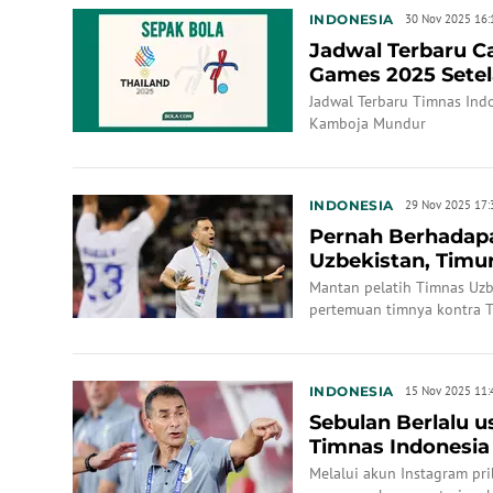
INDONESIA
30 Nov 2025 16:
Jadwal Terbaru C
Games 2025 Sete
Lawan Timnas Ind
Jadwal Terbaru Timnas Ind
Kamboja Mundur
INDONESIA
29 Nov 2025 17:
Pernah Berhadapa
Uzbekistan, Timu
dengan Pemain ke
Mantan pelatih Timnas Uz
pertemuan timnya kontra T
dengan suporter Tim Garud
INDONESIA
15 Nov 2025 11:
Sebulan Berlalu u
Timnas Indonesia
Kirim Pesan ...
Melalui akun Instagram pr