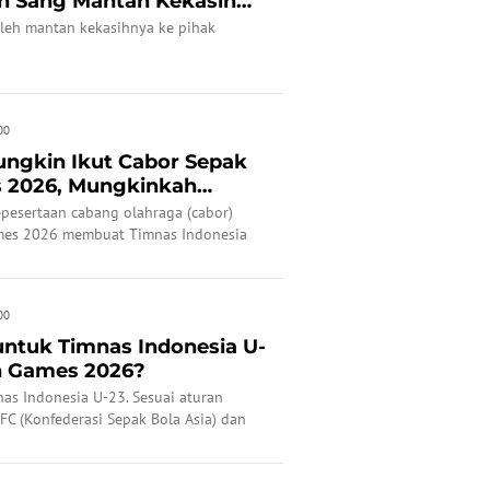
an Sang Mantan Kekasih
oleh mantan kekasihnya ke pihak
00
Mungkin Ikut Cabor Sepak
s 2026, Mungkinkah
.
pesertaan cabang olahraga (cabor)
ames 2026 membuat Timnas Indonesia
tisipasi di pesta olahraga terbesar di
00
untuk Timnas Indonesia U-
an Games 2026?
s Indonesia U-23. Sesuai aturan
FC (Konfederasi Sepak Bola Asia) dan
a), untuk cabang sepak bola putra akan
il di Piala Asia U-23 2026 lalu.