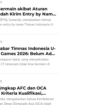
15
ermain akibat Aturan
udah Kirim Entry by Name
(BTN), Sumardji, menjelaskan bahwa
n entry by name Timnas Indonesia U-
 sejak dua bulan lalu di tengah kabar
 di pesta olahraga terbesar Asia itu.
15
abar Timnas Indonesia U-
n Games 2026: Belum Ada
merespons kabar yang menyebutkan
23 terancam tidak bisa bermain di
goya, Jepang.
32
 Ungkap AFC dan OCA
Kriteria Kualifikasi,
.
Times, mengabarkan bahwa Konfederasi
dan Dewa Olimpiade Asia (OCA) telah