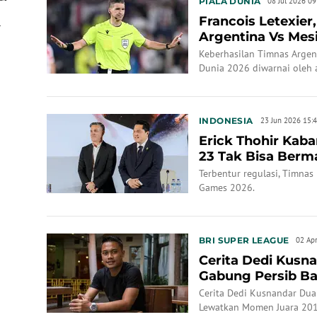
PIALA DUNIA
08 Jul 2026 09
Francois Letexier
.
Argentina Vs Mesi
yang Pernah�...
Keberhasilan Timnas Argent
Dunia 2026 diwarnai oleh
oleh wasit Francois Letexier
INDONESIA
23 Jun 2026 15:
Erick Thohir Kab
23 Tak Bisa Berm
Terbentu...
Terbentur regulasi, Timnas 
Games 2026.
BRI SUPER LEAGUE
02 Ap
Cerita Dedi Kusna
Gabung Persib B
Juara 2014, tap...
Cerita Dedi Kusnandar Dua
Lewatkan Momen Juara 201