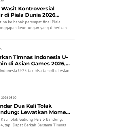
:30
, Wasit Kontroversial
r di Piala Dunia 2026
ina ke babak perempat final Piala
 anggapan keuntungan yang diberikan
 dari Prancis.
45
arkan Timnas Indonesia U-
ain di Asian Games 2026,
Indonesia U-23 tak bisa tampil di Asian
r 2026 05:00
ndar Dua Kali Tolak
andung: Lewatkan Momen
 Kali Tolak Gabung Persib Bandung:
4, tapi Dapat Berkah Bersama Timnas