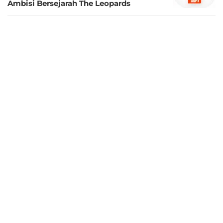
Ambisi Bersejarah The Leopards
2 bulan lalu
Hasil Piala Dunia 2026: Luis Diaz Jadi
Pahlawan, Kolombia Bekuk Uzbekistan
3-1
3 bulan lalu
Waspada! 7 Kuda Hitam Mengancam
Piala Dunia 2026: Ada Jepang, Wakil
Asia yang Memesona
4 bulan lalu
Hasil Laga Uji Coba Tadi Malam:
Bungkam Kolombia, Timnas Prancis
Belum Tersentuh Kekalahan Jelang Piala
Dunia 2026
1 tahun lalu
Hasil Kualifikasi Piala Dunia 2026 Zona