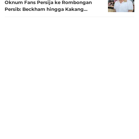
Oknum Fans Persija ke Rombongan
Persib: Beckham hingga Kakang
Sempat Jadi Sasaran
3 bulan lalu
Umuh Muchtar Bangga dan Terharu
Lihat Antusiasme Bobotoh Dukung
Persib Jelang Lawan Persija
3 bulan lalu
Umuh Muchtar Minta Persib Harus Sapu
Bersih 3 Laga Terakhir di BRI Super
League, Lawan Persija Layaknya Final
3 bulan lalu
Cerita Perjuangan Umuh Muchtar
Dukung Persib ke Lampung: Lihat Bojan
Hodak Marah di Ruang Ganti yang
Berbuah Manis
4 bulan lalu