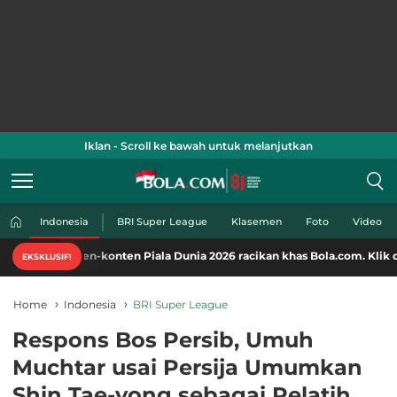
Iklan - Scroll ke bawah untuk melanjutkan
Indonesia
BRI Super League
Klasemen
Foto
Video
ten-konten Piala Dunia 2026 racikan khas Bola.com. Klik di sini!
EKSKLUSIF!
Home
Indonesia
BRI Super League
Respons Bos Persib, Umuh
Muchtar usai Persija Umumkan
Shin Tae-yong sebagai Pelatih