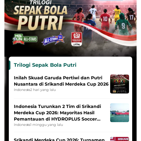
Trilogi Sepak Bola Putri
Inilah Skuad Garuda Pertiwi dan Putri
Nusantara di Srikandi Merdeka Cup 2026
Indonesia
2 hari yang lalu
Indonesia Turunkan 2 Tim di Srikandi
Merdeka Cup 2026: Mayoritas Hasil
Pemantauan di HYDROPLUS Soccer
League
Indonesia
1 minggu yang lalu
Srikandi Merdeka Cup 2026: Turnamen