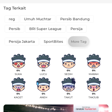
Tag Terkait
reg
Umuh Muchtar
Persib Bandung
Persib
BRI Super League
Persija
Persija Jakarta
SportBites
More Tag
0%
0%
0%
0%
SUKA
LUCU
SEDIH
MARAH
0%
0%
0%
0%
KAGET
ANEH
TAKUT
TAKJUB