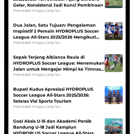
Gelar, Konsistensi Jadi Kunci Pembinaan
Indonesia
3 minggu yang lalu
Dua Jalan, Satu Tujuan: Pengalaman
Inspiratif 2 Pemain HYDROPLUS Soccer
League All-Stars 2025/2026 Mengikuti
Seleksi Timnas Indonesia Putri
Indonesia
3 minggu yang lalu
Sepak Terjang Albianca Raula di
HYDROPLUS Soccer League: Menemukan
Jalan untuk Mengejar Mimpi ke Timnas
Indonesia Putri
Indonesia
3 minggu yang lalu
Bupati Kudus Apresiasi HYDROPLUS
Soccer League All-Stars 2025/2026:
Selaras Visi Sports Tourism
Indonesia
3 minggu yang lalu
Goal Aksis U-15 dan Akademi Persib
Bandung U-18 Jadi Kampiun
HYDROPLUS Soccer League All-Stars