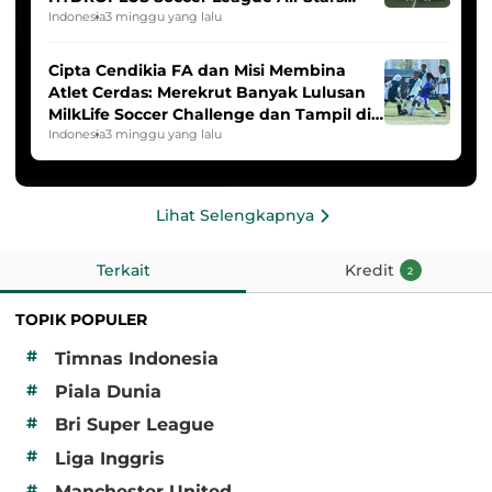
2025/2026
Indonesia
3 minggu yang lalu
Cipta Cendikia FA dan Misi Membina
Atlet Cerdas: Merekrut Banyak Lulusan
MilkLife Soccer Challenge dan Tampil di
HYDROPLUS Soccer League
Indonesia
3 minggu yang lalu
Lihat Selengkapnya
Terkait
Kredit
2
TOPIK POPULER
#
Timnas Indonesia
#
Piala Dunia
#
Bri Super League
#
Liga Inggris
#
Manchester United