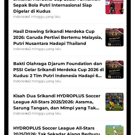
Sepak Bola Putri Internasional Siap
Digelar di Kudus
Indonesia
1 minggu yang lalu
Hasil Drawing Srikandi Merdeka Cup
2026: Garuda Pertiwi Bertemu Malaysia,
Putri Nusantara Hadapi Thailand
Indonesia
2 minggu yang lalu
Bakti Olahraga Djarum Foundation dan
PSSI Gelar Srikandi Merdeka Cup 2026 di
Kudus: 2 Tim Putri Indonesia Hadapi 6
Tim Asia
Indonesia
2 minggu yang lalu
Kisah Dua Srikandi HYDROPLUS Soccer
League All-Stars 2025/2026: Asrama,
Sarung Tangan, dan Mimpi yang Tak
Pernah Padam
Indonesia
3 minggu yang lalu
HYDROPLUS Soccer League All-Stars
2025/2026: Tak Sekadar Ajang Berburu