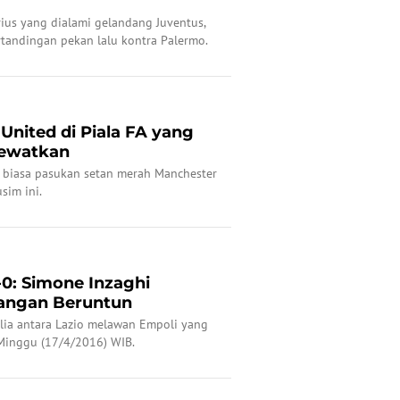
rius yang dialami gelandang Juventus,
rtandingan pekan lalu kontra Palermo.
United di Piala FA yang
Lewatkan
r biasa pasukan setan merah Manchester
sim ini.
-0: Simone Inzaghi
angan Beruntun
talia antara Lazio melawan Empoli yang
 Minggu (17/4/2016) WIB.