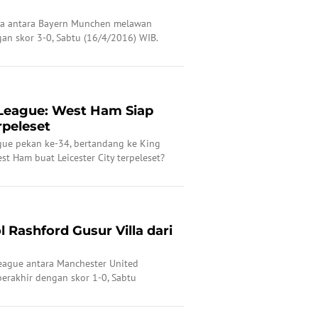
iga antara Bayern Munchen melawan
an skor 3-0, Sabtu (16/4/2016) WIB.
League: West Ham Siap
rpeleset
gue pekan ke-34, bertandang ke King
t Ham buat Leicester City terpeleset?
ol Rashford Gusur Villa dari
League antara Manchester United
erakhir dengan skor 1-0, Sabtu