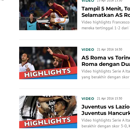
VIDEO
23 Apr 2016 13:30
Tampil 5 Menit, T
Selamatkan AS 
Video highlights Francesco
mereka tertinggal 1-2 dari
unggul 3-2.
VIDEO
21 Apr 2016 16:30
AS Roma vs Torino
Roma dengan Dua
Video highlights Serie A I
yang berakhir dengan skor 
VIDEO
21 Apr 2016 15:30
Juventus vs Lazio
Juventus Hancurk
Video highlights Serie A I
berakhir dengan skor 3-0, 