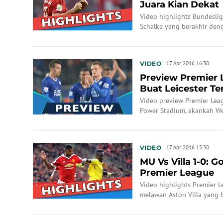
Juara Kian Dekat
Video highlights Bundesl
Schalke yang berakhir deng
VIDEO
17 Apr 2016 16:30
Preview Premier 
Buat Leicester Te
Video preview Premier Lea
Power Stadium, akankah Wes
VIDEO
17 Apr 2016 15:30
MU Vs Villa 1-0: G
Premier League
Video highlights Premier 
melawan Aston Villa yang b
(16/4/2016) WIB.