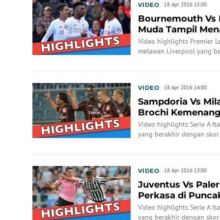
VIDEO
18 Apr 2016 15:00
Bournemouth Vs L
Muda Tampil Me
Video highlights Premier 
melawan Liverpool yang be
(17/4/2016) WIB.
VIDEO
18 Apr 2016 14:00
Sampdoria Vs Mila
Brochi Kemenang
Video highlights Serie A I
yang berakhir dengan skor 
VIDEO
18 Apr 2016 13:00
Juventus Vs Pale
Perkasa di Punca
Video highlights Serie A I
yang berakhir dengan skor