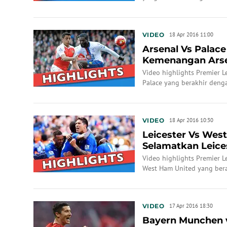
VIDEO
18 Apr 2016 11:00
Arsenal Vs Palace
Kemenangan Ars
Video highlights Premier L
Palace yang berakhir deng
VIDEO
18 Apr 2016 10:30
Leicester Vs West
Selamatkan Leice
Video highlights Premier L
West Ham United yang bera
(17/4/2016) WIB.
VIDEO
17 Apr 2016 18:30
Bayern Munchen v