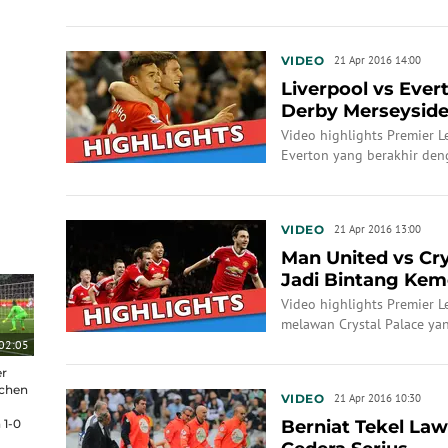
VIDEO
21 Apr 2016 14:00
Liverpool vs Evert
Derby Merseysid
Video highlights Premier 
Everton yang berakhir deng
hari WIB.
VIDEO
21 Apr 2016 13:00
Man United vs Cry
Jadi Bintang Ke
Video highlights Premier 
melawan Crystal Palace ya
(21/4/2016) dini hari.
02:05
er
chen
VIDEO
21 Apr 2016 10:30
1-0
Berniat Tekel Law