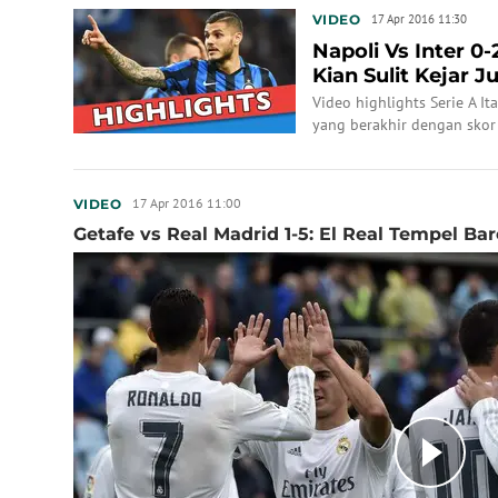
VIDEO
17 Apr 2016 11:30
Napoli Vs Inter 0-
Kian Sulit Kejar J
Video highlights Serie A It
yang berakhir dengan skor
17 Apr 2016 11:00
VIDEO
Getafe vs Real Madrid 1-5: El Real Tempel Ba