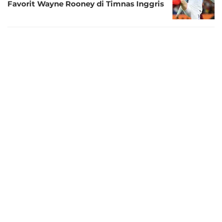
Favorit Wayne Rooney di Timnas Inggris
4 bulan lalu
Wayne Rooney Siap Kembali Melatih,
Bidik Klub Championship Musim Depan
4 bulan lalu
Kondisi Phil Foden di Man City Bikin
Rooney Bingung: Saya Tak Tahu Apa
yang Terjadi
5 bulan lalu
Wayne Rooney Sindir Phil Foden yang
Baru Masuk di Menit Akhir Final Carabao
Cup: Formalitas!
5 bulan lalu