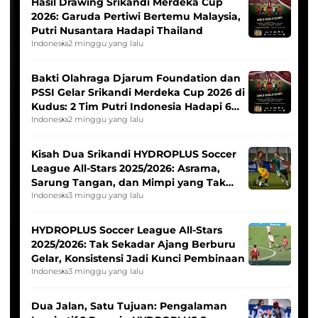
Hasil Drawing Srikandi Merdeka Cup
2026: Garuda Pertiwi Bertemu Malaysia,
Putri Nusantara Hadapi Thailand
Indonesia
2 minggu yang lalu
Bakti Olahraga Djarum Foundation dan
PSSI Gelar Srikandi Merdeka Cup 2026 di
Kudus: 2 Tim Putri Indonesia Hadapi 6
Tim Asia
Indonesia
2 minggu yang lalu
Kisah Dua Srikandi HYDROPLUS Soccer
League All-Stars 2025/2026: Asrama,
Sarung Tangan, dan Mimpi yang Tak
Pernah Padam
Indonesia
3 minggu yang lalu
HYDROPLUS Soccer League All-Stars
2025/2026: Tak Sekadar Ajang Berburu
Gelar, Konsistensi Jadi Kunci Pembinaan
Indonesia
3 minggu yang lalu
Dua Jalan, Satu Tujuan: Pengalaman