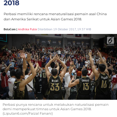
2018
Perbasi memiliki rencana menaturalisasi pemain asal China
dan Amerika Serikat untuk Asian Games 2018.
BolaCom |
Andhika Putra
Diterbitkan 19 Oktober 2017, 19:37 WIB
Perbasi punya rencana untuk melakukan naturalisasi pemain
demi memperkuat timnas untuk Asian Games 2018.
(Liputan6.com/Faizal Fanani)