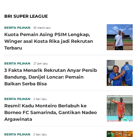
BRI SUPER LEAGUE
BERITA PILIHAN
43 menit lalu
Kuota Pemain Asing PSIM Lengkap,
Winger asal Kosta Rika jadi Rekrutan
Terbaru
BERITA PILIHAN
17 jam lalu
3 Fakta Menarik Rekrutan Anyar Persib
Bandung, Danijel Loncar: Pemain
Balkan Serba Bisa
BERITA PILIHAN
2 hari lalu
Resmi! Kadu Monteiro Berlabuh ke
Borneo FC Samarinda, Gantikan Nadeo
Argawinata
BERITA PILIHAN
2 hari lalu