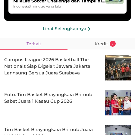
MilkLife Soccer Challenge dan Tampil di
HYDROPLUS Soccer League
Indonesia
3 minggu yang lalu
Lihat Selengkapnya
Terkait
Kredit
2
Campus League 2026 Basketball The
Nationals Siap Digelar: Jawara Jakarta
Langsung Bersua Juara Surabaya
Foto: Tim Basket Bhayangkara Brimob
Sabet Juara 1 Kasau Cup 2026
Tim Basket Bhayangkara Brimob Juara