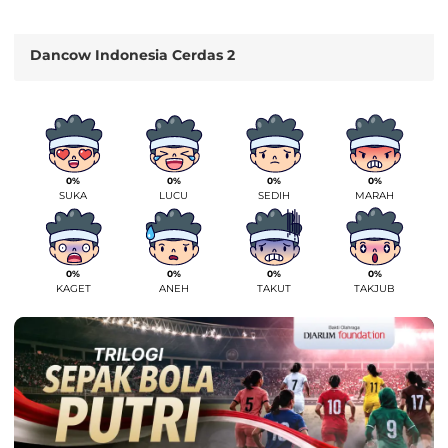
Dancow Indonesia Cerdas 2
0%
0%
0%
0%
SUKA
LUCU
SEDIH
MARAH
0%
0%
0%
0%
KAGET
ANEH
TAKUT
TAKJUB