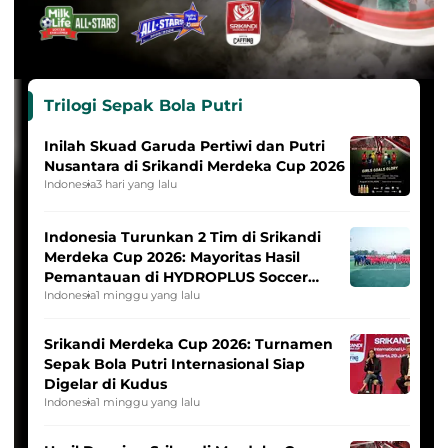
Trilogi Sepak Bola Putri
Inilah Skuad Garuda Pertiwi dan Putri
Nusantara di Srikandi Merdeka Cup 2026
Indonesia
3 hari yang lalu
Indonesia Turunkan 2 Tim di Srikandi
Merdeka Cup 2026: Mayoritas Hasil
Pemantauan di HYDROPLUS Soccer
League
Indonesia
1 minggu yang lalu
Srikandi Merdeka Cup 2026: Turnamen
Sepak Bola Putri Internasional Siap
Digelar di Kudus
Indonesia
1 minggu yang lalu