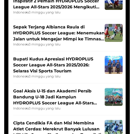
Inspiratif 2 Pemain HYDROPLUS Soccer
League All-Stars 2025/2026 Mengikuti
Seleksi Timnas Indonesia Putri
Indonesia
3 minggu yang lalu
Sepak Terjang Albianca Raula di
HYDROPLUS Soccer League: Menemukan
Jalan untuk Mengejar Mimpi ke Timnas
Indonesia Putri
Indonesia
3 minggu yang lalu
Bupati Kudus Apresiasi HYDROPLUS
Soccer League All-Stars 2025/2026:
Selaras Visi Sports Tourism
Indonesia
3 minggu yang lalu
Goal Aksis U-15 dan Akademi Persib
Bandung U-18 Jadi Kampiun
HYDROPLUS Soccer League All-Stars
2025/2026
Indonesia
3 minggu yang lalu
Cipta Cendikia FA dan Misi Membina
Atlet Cerdas: Merekrut Banyak Lulusan