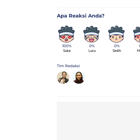
100%
0%
0%
Suka
Lucu
Sedih
M
Tim Redaksi