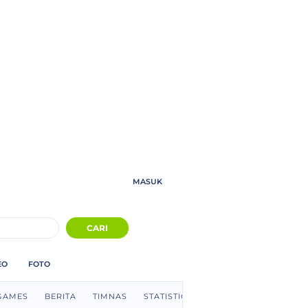
MASUK
CARI
EO
FOTO
GAMES
BERITA
TIMNAS
STATISTICS
GARUDA KITA
E-S