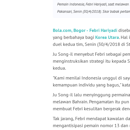
Pemain Indonesia, Febri Hariyadi, saat melawan
Pakansari, Senin (30/4/2018). Skor babak perta
Bola.com
, Bogor -
Febri Hariyadi
diseb
yang berbahaya bagi
Korea Utara
. Hal
duel kedua tim, Senin (30/4/2018 di S
Ju Song-il menyebut Febri sebagai pem
menginstruksikan strategi itu kepada
kedua.
"Kami menilai Indonesia unggul di sa
kemampuan individu yang bagus," kata 
Ju Song-il lalu menyinggung permainan
melawan Bahrain. Pengamatan itu pun
membuat Febri kesulitan bergerak d
Tak jarang, Febri mendapat kawalan da
mengantisipasi pemain nomor 13 dan m