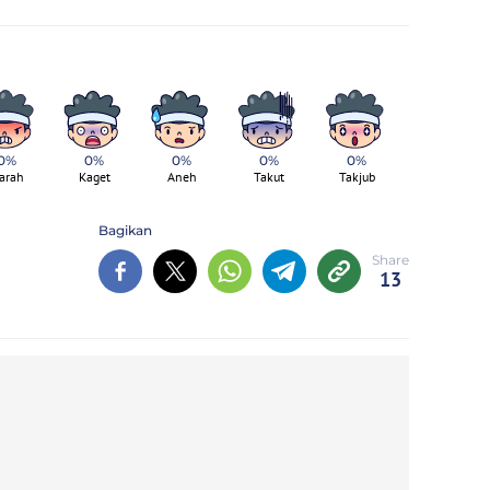
0%
0%
0%
0%
0%
arah
Kaget
Aneh
Takut
Takjub
Bagikan
13