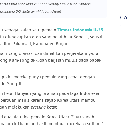
 Korea Utara pada laga PSSI Anniversary Cup 2018 di Stadion
ma imbang 0-0. (Bola.com/M Iqbal Ichsan)
ut sebagai salah satu pemain
Timnas Indonesia U-23
 itu diungkapkan oleh sang pelatih, Ju Song-il, seusai
tadion Pakansari, Kabupaten Bogor.
ain yang diawasi dan dimatikan pergerakannya. Ia
 Song Kum-song dkk. dan berjalan mulus pada babak
yap kiri, mereka punya pemain yang cepat dengan
Ju Song-il.
 Febri Hariyadi yang ia amati pada laga Indonesia
 berbuah manis karena sayap Korea Utara mampu
engan melakukan
pressing
ketat.
ri dua atau tiga pemain Korea Utara. "Saya sudah
alam ini kami berhasil membuat mereka kesulitan,"