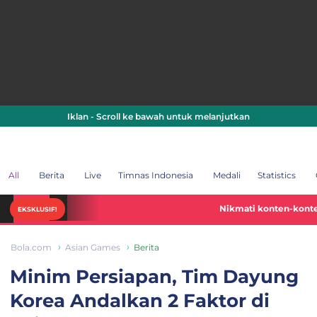
Iklan - Scroll ke bawah untuk melanjutkan
All
Berita
Live
Timnas Indonesia
Medali
Statistics
Nikmati konten-konten Piala Duni
EKSKLUSIF!
Bola.com
Asian Games
Berita
Minim Persiapan, Tim Dayung
Korea Andalkan 2 Faktor di