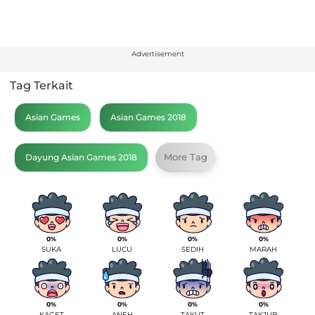
Advertisement
Tag Terkait
Asian Games
Asian Games 2018
More Tag
Dayung Asian Games 2018
0%
0%
0%
0%
SUKA
LUCU
SEDIH
MARAH
0%
0%
0%
0%
KAGET
ANEH
TAKUT
TAKJUB