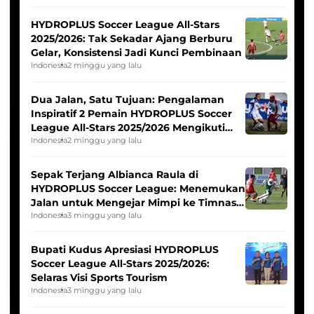
HYDROPLUS Soccer League All-Stars
2025/2026: Tak Sekadar Ajang Berburu
Gelar, Konsistensi Jadi Kunci Pembinaan
Indonesia
2 minggu yang lalu
Dua Jalan, Satu Tujuan: Pengalaman
Inspiratif 2 Pemain HYDROPLUS Soccer
League All-Stars 2025/2026 Mengikuti
Seleksi Timnas Indonesia Putri
Indonesia
2 minggu yang lalu
Sepak Terjang Albianca Raula di
HYDROPLUS Soccer League: Menemukan
Jalan untuk Mengejar Mimpi ke Timnas
Indonesia Putri
Indonesia
3 minggu yang lalu
Bupati Kudus Apresiasi HYDROPLUS
Soccer League All-Stars 2025/2026:
Selaras Visi Sports Tourism
Indonesia
3 minggu yang lalu