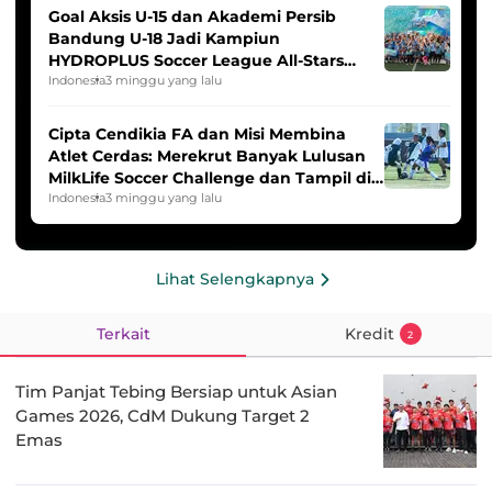
Goal Aksis U-15 dan Akademi Persib
Bandung U-18 Jadi Kampiun
HYDROPLUS Soccer League All-Stars
2025/2026
Indonesia
3 minggu yang lalu
Cipta Cendikia FA dan Misi Membina
Atlet Cerdas: Merekrut Banyak Lulusan
MilkLife Soccer Challenge dan Tampil di
HYDROPLUS Soccer League
Indonesia
3 minggu yang lalu
Lihat Selengkapnya
Terkait
Kredit
2
Tim Panjat Tebing Bersiap untuk Asian
Games 2026, CdM Dukung Target 2
Emas