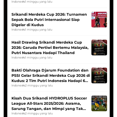
League
Indonesia
1 minggu yang lalu
Srikandi Merdeka Cup 2026: Turnamen
Sepak Bola Putri Internasional Siap
Digelar di Kudus
Indonesia
1 minggu yang lalu
Hasil Drawing Srikandi Merdeka Cup
2026: Garuda Pertiwi Bertemu Malaysia,
Putri Nusantara Hadapi Thailand
Indonesia
1 minggu yang lalu
Bakti Olahraga Djarum Foundation dan
PSSI Gelar Srikandi Merdeka Cup 2026 di
Kudus: 2 Tim Putri Indonesia Hadapi 6
Tim Asia
Indonesia
2 minggu yang lalu
Kisah Dua Srikandi HYDROPLUS Soccer
League All-Stars 2025/2026: Asrama,
Sarung Tangan, dan Mimpi yang Tak
Pernah Padam
Indonesia
2 minggu yang lalu