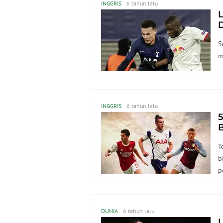
INGGRIS
6 tahun lalu
L
S
m
INGGRIS
6 tahun lalu
B
B
T
b
p
d
DUNIA
6 tahun lalu
L