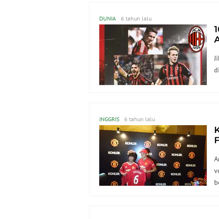
DUNIA
6 tahun lalu
1
A
s
J
d
INGGRIS
6 tahun lalu
K
F
t
A
v
b