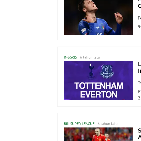
C
P
g
INGGRIS
6 tahun lalu
L
I
T
p
2
BRI SUPER LEAGUE
6 tahun lalu
S
A