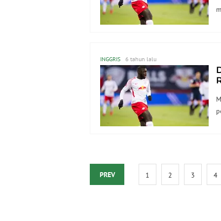
m
INGGRIS
6 tahun lalu
R
M
p
PREV
1
2
3
4