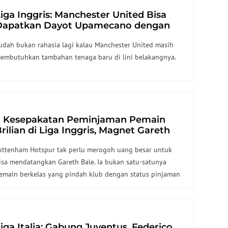
iga Inggris: Manchester United Bisa
Dapatkan Dayot Upamecano dengan
Harga Diskon
udah bukan rahasia lagi kalau Manchester United masih
embutuhkan tambahan tenaga baru di lini belakangnya.
5 Kesepakatan Peminjaman Pemain
rilian di Liga Inggris, Magnet Gareth
ale dan Ross Barkley
ottenham Hotspur tak perlu merogoh uang besar untuk
isa mendatangkan Gareth Bale. Ia bukan satu-satunya
emain berkelas yang pindah klub dengan status pinjaman
i pentas Liga Inggris.
iga Italia: Gabung Juventus, Federico