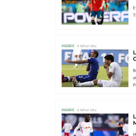
E
T
INGGRIS
6 tahun lalu
L
C
B
a
P
INGGRIS
6 tahun lalu
L
M