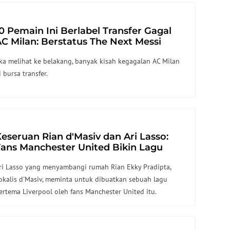
0 Pemain Ini Berlabel Transfer Gagal
C Milan: Berstatus The Next Messi
ampai Ronaldo, tapi Jadi Ampas
ika melihat ke belakang, banyak kisah kegagalan AC Milan
i bursa transfer.
eseruan Rian d'Masiv dan Ari Lasso:
ans Manchester United Bikin Lagu
entang Liverpool
ri Lasso yang menyambangi rumah Rian Ekky Pradipta,
okalis d'Masiv, meminta untuk dibuatkan sebuah lagu
ertema Liverpool oleh fans Manchester United itu.