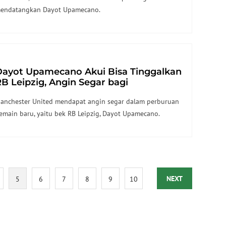
endatangkan Dayot Upamecano.
Dayot Upamecano Akui Bisa Tinggalkan
B Leipzig, Angin Segar bagi
Manchester United
anchester United mendapat angin segar dalam perburuan
emain baru, yaitu bek RB Leipzig, Dayot Upamecano.
NEXT
5
6
7
8
9
10