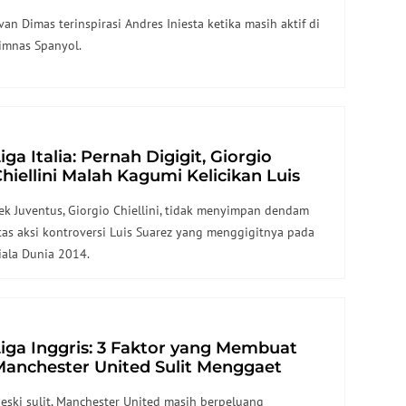
van Dimas terinspirasi Andres Iniesta ketika masih aktif di
imnas Spanyol.
iga Italia: Pernah Digigit, Giorgio
hiellini Malah Kagumi Kelicikan Luis
Suarez
ek Juventus, Giorgio Chiellini, tidak menyimpan dendam
tas aksi kontroversi Luis Suarez yang menggigitnya pada
iala Dunia 2014.
iga Inggris: 3 Faktor yang Membuat
Manchester United Sulit Menggaet
Dayot Upamecano
eski sulit, Manchester United masih berpeluang