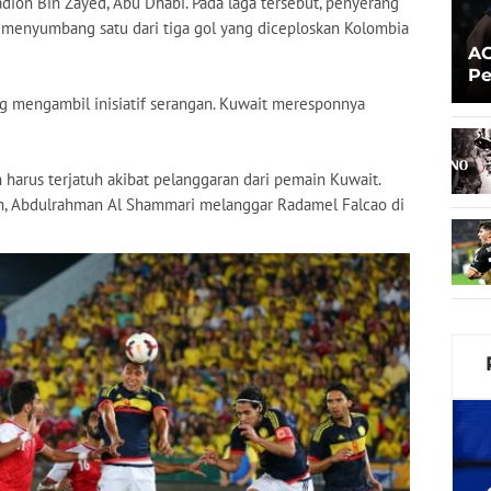
adion Bin Zayed, Abu Dhabi. Pada laga tersebut, penyerang
t menyumbang satu dari tiga gol yang diceploskan Kolombia
AC
Pe
Pr
ng mengambil inisiatif serangan. Kuwait meresponnya
n harus terjatuh akibat pelanggaran dari pemain Kuwait.
juh, Abdulrahman Al Shammari melanggar Radamel Falcao di