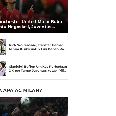
nchester United Mulai Buka
ntu Negosiasi, Juventus
kin Serius Kejar Joshua
rkzee
Nick Woltemade, Transfer Hemat
Minim Risiko untuk Lini Depan Ma…
Gianluigi Buffon Ungkap Perbedaan
2 Kiper Target Juventus, tetapi Pili…
 APA AC MILAN?