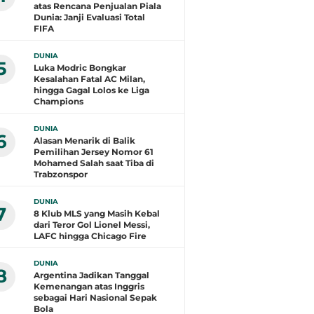
atas Rencana Penjualan Piala
Dunia: Janji Evaluasi Total
FIFA
DUNIA
5
Luka Modric Bongkar
Kesalahan Fatal AC Milan,
hingga Gagal Lolos ke Liga
Champions
DUNIA
6
Alasan Menarik di Balik
Pemilihan Jersey Nomor 61
Mohamed Salah saat Tiba di
Trabzonspor
DUNIA
7
8 Klub MLS yang Masih Kebal
dari Teror Gol Lionel Messi,
LAFC hingga Chicago Fire
DUNIA
8
Argentina Jadikan Tanggal
Kemenangan atas Inggris
sebagai Hari Nasional Sepak
Bola