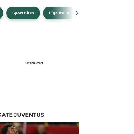
SportBites
Liga Italia
Link Live Streaming
Advertisement
DATE JUVENTUS