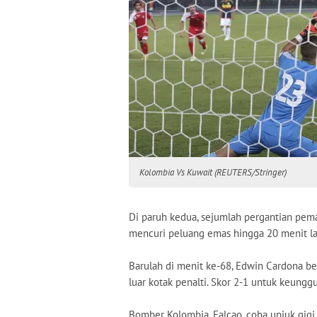
Kolombia Vs Kuwait (REUTERS/Stringer)
Di paruh kedua, sejumlah pergantian pe
mencuri peluang emas hingga 20 menit la
Barulah di menit ke-68, Edwin Cardona b
luar kotak penalti. Skor 2-1 untuk keungg
Bomber Kolombia, Falcao, coba unjuk gigi 