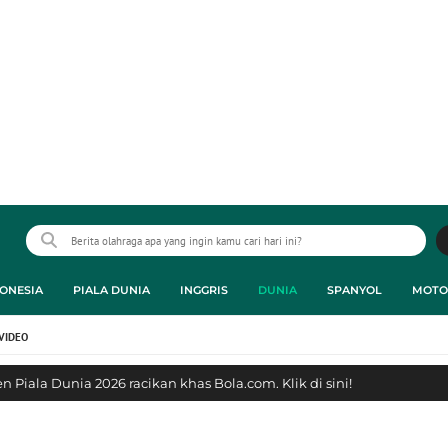
ONESIA
PIALA DUNIA
INGGRIS
DUNIA
SPANYOL
MOTO
VIDEO
 Piala Dunia 2026 racikan khas Bola.com. Klik di sini!