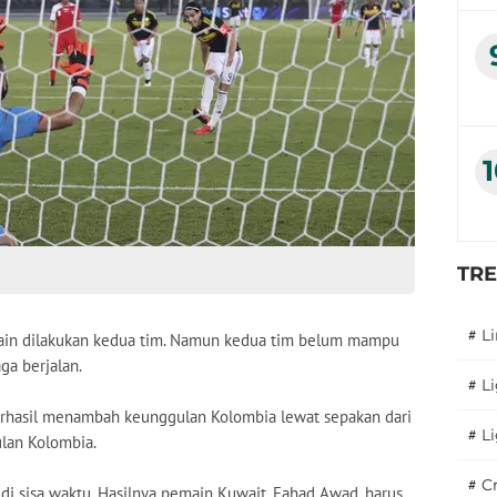
TR
#
L
main dilakukan kedua tim. Namun kedua tim belum mampu
ga berjalan.
#
L
erhasil menambah keunggulan Kolombia lewat sepakan dari
#
L
ulan Kolombia.
#
C
di sisa waktu. Hasilnya pemain Kuwait, Fahad Awad, harus