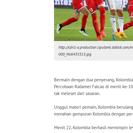
http://cdn1-a.production.liputan6.static6.c
000_Nic6435313.jpg
Bermain dengan dua penyerang, Kolombia
Percobaan Radamel Falcao di menit ke-1
tak meleset dari sasaran.
Unggul materi pemain, Kolombia berulan
menahan gempuran Kolombia dengan perm
Menit 22, Kolombia berhasil memimpin lew