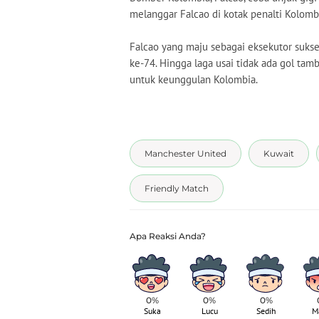
melanggar Falcao di kotak penalti Kolombi
Falcao yang maju sebagai eksekutor suk
ke-74. Hingga laga usai tidak ada gol tam
untuk keunggulan Kolombia.
Manchester United
Kuwait
Friendly Match
0%
0%
0%
Suka
Lucu
Sedih
M