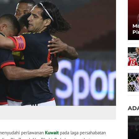
Ma
Pi
Ma
Zi
ADA
 menyudahi perlawanan
Kuwait
pada laga persahabatan