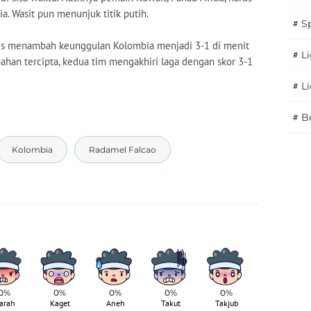
a. Wasit pun menunjuk titik putih.
#
S
ses menambah keunggulan Kolombia menjadi 3-1 di menit
#
Li
bahan tercipta, kedua tim mengakhiri laga dengan skor 3-1
#
L
#
B
Kolombia
Radamel Falcao
0%
0%
0%
0%
0%
arah
Kaget
Aneh
Takut
Takjub