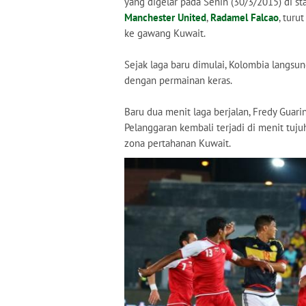
yang digelar pada Senin (30/3/2015) di st
Manchester United
,
Radamel Falcao
, turu
ke gawang Kuwait.
Sejak laga baru dimulai, Kolombia langsu
dengan permainan keras.
Baru dua menit laga berjalan, Fredy Guari
Pelanggaran kembali terjadi di menit tu
zona pertahanan Kuwait.