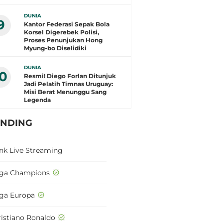
DUNIA
9
Kantor Federasi Sepak Bola
Korsel Digerebek Polisi,
Proses Penunjukan Hong
Myung-bo Diselidiki
DUNIA
10
Resmi! Diego Forlan Ditunjuk
Jadi Pelatih Timnas Uruguay:
Misi Berat Menunggu Sang
Legenda
ENDING
ink Live Streaming
iga Champions
iga Europa
ristiano Ronaldo