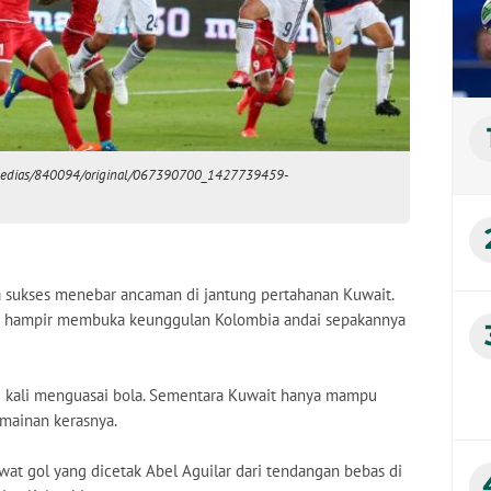
om/medias/840094/original/067390700_1427739459-
 sukses menebar ancaman di jantung pertahanan Kuwait.
0 hampir membuka keunggulan Kolombia andai sepakannya
g kali menguasai bola. Sementara Kuwait hanya mampu
ainan kerasnya.
at gol yang dicetak Abel Aguilar dari tendangan bebas di