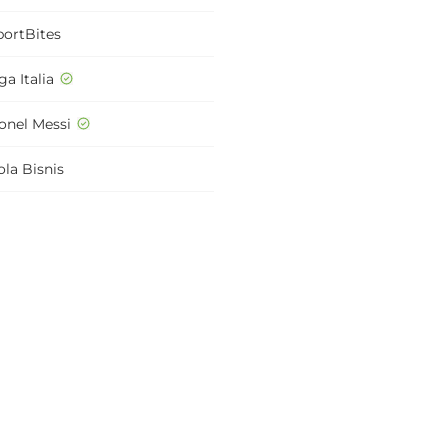
portBites
ga Italia
ionel Messi
ola Bisnis