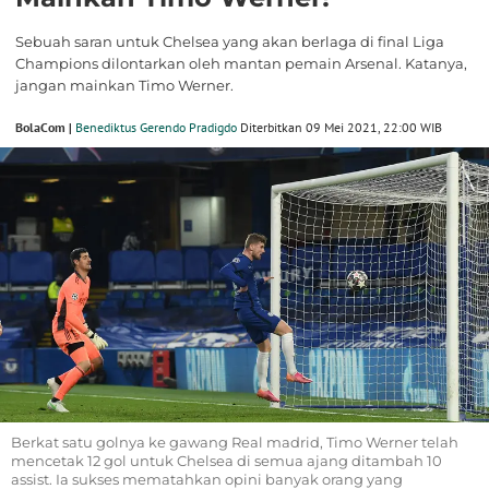
Sebuah saran untuk Chelsea yang akan berlaga di final Liga
Champions dilontarkan oleh mantan pemain Arsenal. Katanya,
jangan mainkan Timo Werner.
BolaCom |
Benediktus Gerendo Pradigdo
Diterbitkan 09 Mei 2021, 22:00 WIB
Berkat satu golnya ke gawang Real madrid, Timo Werner telah
mencetak 12 gol untuk Chelsea di semua ajang ditambah 10
assist. Ia sukses mematahkan opini banyak orang yang