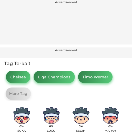
Advertisement
Advertisement
Tag Terkait
Chelsea
Liga Champions
Timo Werner
More Tag
0%
0%
0%
0%
SUKA
LUCU
SEDIH
MARAH