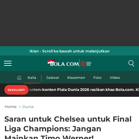
Iklan - Scroll ke bawah untuk melanjutkan
Italia
Jadwal
Klasemen
Foto
Video
 konten-konten Piala Dunia 2026 racikan khas Bola.com. Klik di sini!
EKSKLUSIF!
Home
Dunia
Saran untuk Chelsea untuk Final
Liga Champions: Jangan
Mainkan Timo Werner!