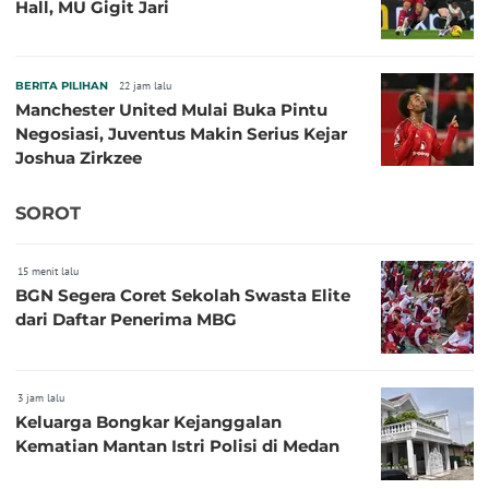
Hall, MU Gigit Jari
BERITA PILIHAN
22 jam lalu
Manchester United Mulai Buka Pintu
Negosiasi, Juventus Makin Serius Kejar
Joshua Zirkzee
SOROT
15 menit lalu
BGN Segera Coret Sekolah Swasta Elite
dari Daftar Penerima MBG
3 jam lalu
Keluarga Bongkar Kejanggalan
Kematian Mantan Istri Polisi di Medan