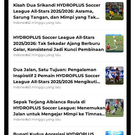
Kisah Dua Srikandi HYDROPLUS Soccer
League All-Stars 2025/2026: Asrama,
Sarung Tangan, dan Mimpi yang Tak
Pernah Padam
Indonesia
2 minggu yang lalu
HYDROPLUS Soccer League All-Stars
2025/2026: Tak Sekadar Ajang Berburu
Gelar, Konsistensi Jadi Kunci Pembinaan
Indonesia
2 minggu yang lalu
Dua Jalan, Satu Tujuan: Pengalaman
Inspiratif 2 Pemain HYDROPLUS Soccer
League All-Stars 2025/2026 Mengikuti
Seleksi Timnas Indonesia Putri
Indonesia
3 minggu yang lalu
Sepak Terjang Albianca Raula di
HYDROPLUS Soccer League: Menemukan
Jalan untuk Mengejar Mimpi ke Timnas
Indonesia Putri
Indonesia
3 minggu yang lalu
Bupati Kudus Apresiasi HYDROPLUS