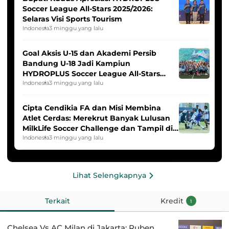
Soccer League All-Stars 2025/2026:
Selaras Visi Sports Tourism
Indonesia
3 minggu yang lalu
Goal Aksis U-15 dan Akademi Persib
Bandung U-18 Jadi Kampiun
HYDROPLUS Soccer League All-Stars
2025/2026
Indonesia
3 minggu yang lalu
Cipta Cendikia FA dan Misi Membina
Atlet Cerdas: Merekrut Banyak Lulusan
MilkLife Soccer Challenge dan Tampil di
HYDROPLUS Soccer League
Indonesia
3 minggu yang lalu
Lihat Selengkapnya
Terkait
Kredit
1
Chelsea Vs AC Milan di Jakarta: Ruben