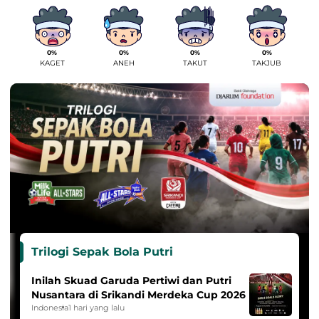
0%
0%
0%
0%
KAGET
ANEH
TAKUT
TAKJUB
Trilogi Sepak Bola Putri
Inilah Skuad Garuda Pertiwi dan Putri
Nusantara di Srikandi Merdeka Cup 2026
Indonesia
1 hari yang lalu