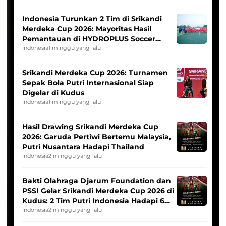
Indonesia Turunkan 2 Tim di Srikandi
Merdeka Cup 2026: Mayoritas Hasil
Pemantauan di HYDROPLUS Soccer
League
Indonesia
1 minggu yang lalu
Srikandi Merdeka Cup 2026: Turnamen
Sepak Bola Putri Internasional Siap
Digelar di Kudus
Indonesia
1 minggu yang lalu
Hasil Drawing Srikandi Merdeka Cup
2026: Garuda Pertiwi Bertemu Malaysia,
Putri Nusantara Hadapi Thailand
Indonesia
2 minggu yang lalu
Bakti Olahraga Djarum Foundation dan
PSSI Gelar Srikandi Merdeka Cup 2026 di
Kudus: 2 Tim Putri Indonesia Hadapi 6
Tim Asia
Indonesia
2 minggu yang lalu