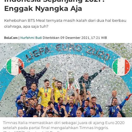
Enggak Nyangka Aja
Kehebohan BTS Meal ternyata masih kalah dari dua hal berbau
olahraga, apa saja tuh?
BolaCom |
Nurfahmi Budi
Diterbitkan 09 Desember 2021, 17:21 WIB
Timnas Italia memastikan diri sebagai juara di ajang Euro 2020
setelah pada partai final mengalahkan Timnas Inggris.