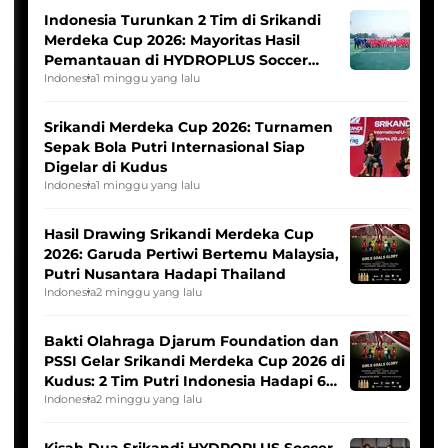
Indonesia Turunkan 2 Tim di Srikandi
Merdeka Cup 2026: Mayoritas Hasil
Pemantauan di HYDROPLUS Soccer
League
Indonesia
1 minggu yang lalu
Srikandi Merdeka Cup 2026: Turnamen
Sepak Bola Putri Internasional Siap
Digelar di Kudus
Indonesia
1 minggu yang lalu
Hasil Drawing Srikandi Merdeka Cup
2026: Garuda Pertiwi Bertemu Malaysia,
Putri Nusantara Hadapi Thailand
Indonesia
2 minggu yang lalu
Bakti Olahraga Djarum Foundation dan
PSSI Gelar Srikandi Merdeka Cup 2026 di
Kudus: 2 Tim Putri Indonesia Hadapi 6
Tim Asia
Indonesia
2 minggu yang lalu
Kisah Dua Srikandi HYDROPLUS Soccer