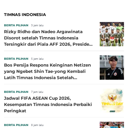
TIMNAS INDONESIA
BERITA PILIHAN
3 jam lalu
Rizky Ridho dan Nadeo Argawinata
Disorot setelah Timnas Indonesia
Tersingkir dari Piala AFF 2026, Presiden
Persija Pasang Badan
BERITA PILIHAN
5 jam lalu
Bos Persija Respons Keinginan Netizen
yang Ngebet Shin Tae-yong Kembali
Latih Timnas Indonesia Setelah
Tersingkir dari Piala AFF 2026
BERITA PILIHAN
7 jam lalu
Jadwal FIFA ASEAN Cup 2026,
Kesempatan Timnas Indonesia Perbaiki
Peringkat
BERITA PILIHAN
8 jam lalu