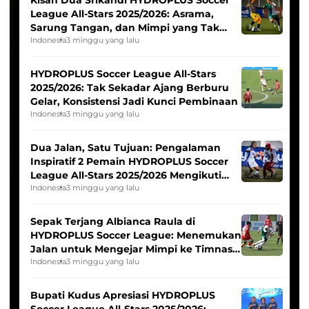
League All-Stars 2025/2026: Asrama,
Sarung Tangan, dan Mimpi yang Tak
Pernah Padam
Indonesia
3 minggu yang lalu
HYDROPLUS Soccer League All-Stars
2025/2026: Tak Sekadar Ajang Berburu
Gelar, Konsistensi Jadi Kunci Pembinaan
Indonesia
3 minggu yang lalu
Dua Jalan, Satu Tujuan: Pengalaman
Inspiratif 2 Pemain HYDROPLUS Soccer
League All-Stars 2025/2026 Mengikuti
Seleksi Timnas Indonesia Putri
Indonesia
3 minggu yang lalu
Sepak Terjang Albianca Raula di
HYDROPLUS Soccer League: Menemukan
Jalan untuk Mengejar Mimpi ke Timnas
Indonesia Putri
Indonesia
3 minggu yang lalu
Bupati Kudus Apresiasi HYDROPLUS
Soccer League All-Stars 2025/2026: