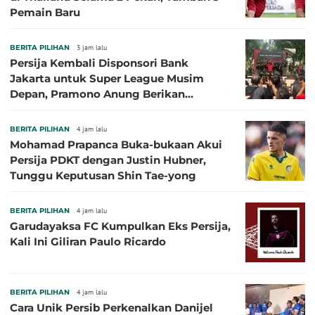
Pemain Baru
BERITA PILIHAN
3 jam lalu
Persija Kembali Disponsori Bank
Jakarta untuk Super League Musim
Depan, Pramono Anung Berikan
Penjelasan terkait Dukungan BUMD
BERITA PILIHAN
4 jam lalu
Mohamad Prapanca Buka-bukaan Akui
Persija PDKT dengan Justin Hubner,
Tunggu Keputusan Shin Tae-yong
BERITA PILIHAN
4 jam lalu
Garudayaksa FC Kumpulkan Eks Persija,
Kali Ini Giliran Paulo Ricardo
BERITA PILIHAN
4 jam lalu
Cara Unik Persib Perkenalkan Danijel