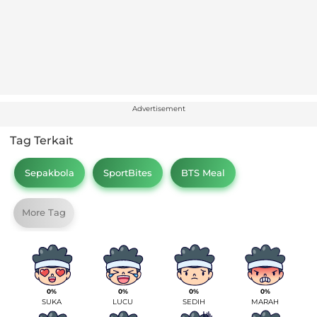
Advertisement
Tag Terkait
Sepakbola
SportBites
BTS Meal
More Tag
0%
0%
0%
0%
SUKA
LUCU
SEDIH
MARAH