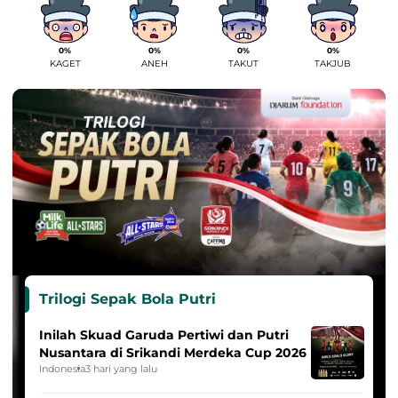
0%
0%
0%
0%
KAGET
ANEH
TAKUT
TAKJUB
Trilogi Sepak Bola Putri
Inilah Skuad Garuda Pertiwi dan Putri
Nusantara di Srikandi Merdeka Cup 2026
Indonesia
3 hari yang lalu