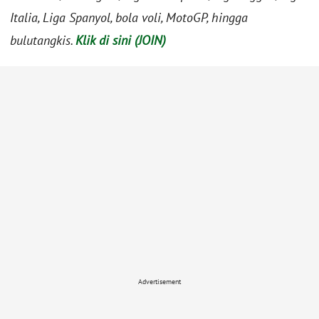
Italia, Liga Spanyol, bola voli, MotoGP, hingga
bulutangkis.
Klik di sini (JOIN)
Advertisement