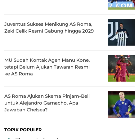
Juventus Sukses Menikung AS Roma,
Zeki Celik Resmi Gabung hingga 2029
MU Sudah Kontak Agen Manu Kone,
tetapi Belum Ajukan Tawaran Resmi
ke AS Roma
AS Roma Ajukan Skema Pinjam-Beli
untuk Alejandro Garnacho, Apa
Jawaban Chelsea?
TOPIK POPULER