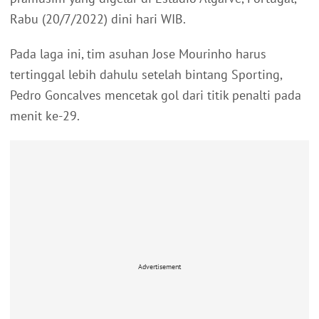
Rabu (20/7/2022) dini hari WIB.
Pada laga ini, tim asuhan Jose Mourinho harus
tertinggal lebih dahulu setelah bintang Sporting,
Pedro Goncalves mencetak gol dari titik penalti pada
menit ke-29.
Advertisement