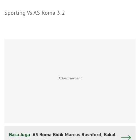
Sporting Vs AS Roma 3-2
Advertisement
Baca Juga:
AS Roma Bidik Marcus Rashford, Bakal