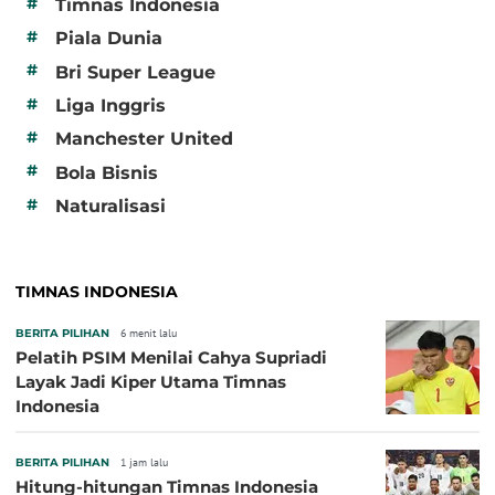
#
Timnas Indonesia
#
Piala Dunia
#
Bri Super League
#
Liga Inggris
#
Manchester United
#
Bola Bisnis
#
Naturalisasi
TIMNAS INDONESIA
BERITA PILIHAN
6 menit lalu
Pelatih PSIM Menilai Cahya Supriadi
Layak Jadi Kiper Utama Timnas
Indonesia
BERITA PILIHAN
1 jam lalu
Hitung-hitungan Timnas Indonesia