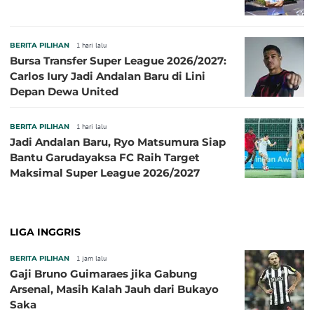
BERITA PILIHAN
1 hari lalu
Bursa Transfer Super League 2026/2027:
Carlos Iury Jadi Andalan Baru di Lini
Depan Dewa United
BERITA PILIHAN
1 hari lalu
Jadi Andalan Baru, Ryo Matsumura Siap
Bantu Garudayaksa FC Raih Target
Maksimal Super League 2026/2027
LIGA INGGRIS
BERITA PILIHAN
1 jam lalu
Gaji Bruno Guimaraes jika Gabung
Arsenal, Masih Kalah Jauh dari Bukayo
Saka