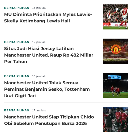
BERITA PILIHAN
14 jam lalu
MU Diminta Prioritaskan Myles Lewis-
Skelly Ketimbang Lewis Hall
BERITA PILIHAN
15 jam lalu
Situs Judi Hiasi Jersey Latihan
Manchester United, Raup Rp 482 Miliar
Per Tahun
BERITA PILIHAN
16 jam lalu
Manchester United Tolak Semua
Peminat Benjamin Sesko, Tottenham
Ikut Gigit Jari
BERITA PILIHAN
17 jam lalu
Manchester United Siap Titipkan Chido
Obi Sebelum Penutupan Bursa 2026