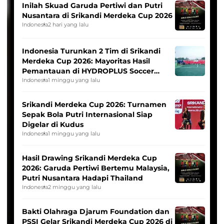
Inilah Skuad Garuda Pertiwi dan Putri
Nusantara di Srikandi Merdeka Cup 2026
Indonesia
2 hari yang lalu
Indonesia Turunkan 2 Tim di Srikandi
Merdeka Cup 2026: Mayoritas Hasil
Pemantauan di HYDROPLUS Soccer
League
Indonesia
1 minggu yang lalu
Srikandi Merdeka Cup 2026: Turnamen
Sepak Bola Putri Internasional Siap
Digelar di Kudus
Indonesia
1 minggu yang lalu
Hasil Drawing Srikandi Merdeka Cup
2026: Garuda Pertiwi Bertemu Malaysia,
Putri Nusantara Hadapi Thailand
Indonesia
2 minggu yang lalu
Bakti Olahraga Djarum Foundation dan
PSSI Gelar Srikandi Merdeka Cup 2026 di