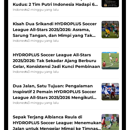
Kudus: 2 Tim Putri Indonesia Hadapi 6
Tim Asia
Indonesia
2 minggu yang lalu
Kisah Dua Srikandi HYDROPLUS Soccer
League All-Stars 2025/2026: Asrama,
Sarung Tangan, dan Mimpi yang Tak
Pernah Padam
Indonesia
3 minggu yang lalu
HYDROPLUS Soccer League All-Stars
2025/2026: Tak Sekadar Ajang Berburu
Gelar, Konsistensi Jadi Kunci Pembinaan
Indonesia
3 minggu yang lalu
Dua Jalan, Satu Tujuan: Pengalaman
Inspiratif 2 Pemain HYDROPLUS Soccer
League All-Stars 2025/2026 Mengikuti
Seleksi Timnas Indonesia Putri
Indonesia
3 minggu yang lalu
Sepak Terjang Albianca Raula di
HYDROPLUS Soccer League: Menemukan
Jalan untuk Mengejar Mimpi ke Timnas