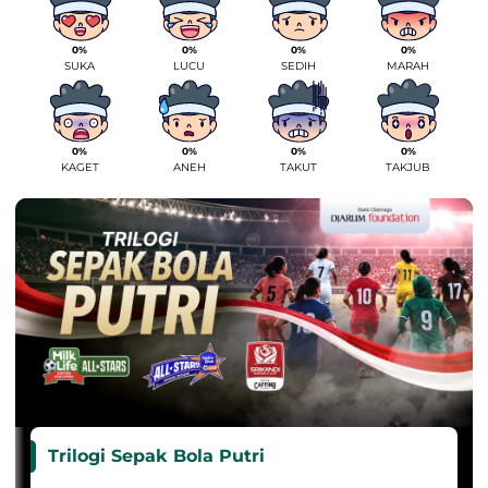
0%
0%
0%
0%
SUKA
LUCU
SEDIH
MARAH
0%
0%
0%
0%
KAGET
ANEH
TAKUT
TAKJUB
Trilogi Sepak Bola Putri