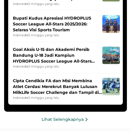
Indonesia Putri
Indonesia
3 minggu yang lalu
Bupati Kudus Apresiasi HYDROPLUS
Soccer League All-Stars 2025/2026:
Selaras Visi Sports Tourism
Indonesia
3 minggu yang lalu
Goal Aksis U-15 dan Akademi Persib
Bandung U-18 Jadi Kampiun
HYDROPLUS Soccer League All-Stars
2025/2026
Indonesia
3 minggu yang lalu
Cipta Cendikia FA dan Misi Membina
Atlet Cerdas: Merekrut Banyak Lulusan
MilkLife Soccer Challenge dan Tampil di
HYDROPLUS Soccer League
Indonesia
3 minggu yang lalu
Lihat Selengkapnya