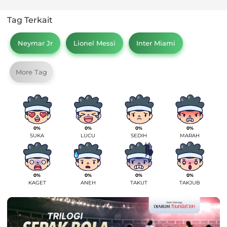
Tag Terkait
Neymar Jr
Lionel Messi
Inter Miami
More Tag
0%
0%
0%
0%
SUKA
LUCU
SEDIH
MARAH
0%
0%
0%
0%
KAGET
ANEH
TAKUT
TAKJUB