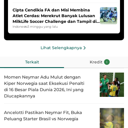
Cipta Cendikia FA dan Misi Membina
Atlet Cerdas: Merekrut Banyak Lulusan
MilkLife Soccer Challenge dan Tampil di
HYDROPLUS Soccer League
Indonesia
3 minggu yang lalu
Lihat Selengkapnya
Terkait
Kredit
1
Momen Neymar Adu Mulut dengan
Kiper Norwegia saat Eksekusi Penalti
di 16 Besar Piala Dunia 2026, Ini yang
Diucapkannya
Ancelotti Pastikan Neymar Fit, Buka
Peluang Starter Brasil vs Norwegia