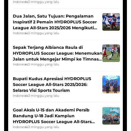
Indonesia
3 minggu yang lalu
Dua Jalan, Satu Tujuan: Pengalaman
Inspiratif 2 Pemain HYDROPLUS Soccer
League All-Stars 2025/2026 Mengikuti
Seleksi Timnas Indonesia Putri
Indonesia
3 minggu yang lalu
Sepak Terjang Albianca Raula di
HYDROPLUS Soccer League: Menemukan
Jalan untuk Mengejar Mimpi ke Timnas
Indonesia Putri
Indonesia
3 minggu yang lalu
Bupati Kudus Apresiasi HYDROPLUS
Soccer League All-Stars 2025/2026:
Selaras Visi Sports Tourism
Indonesia
3 minggu yang lalu
Goal Aksis U-15 dan Akademi Persib
Bandung U-18 Jadi Kampiun
HYDROPLUS Soccer League All-Stars
2025/2026
Indonesia
3 minggu yang lalu