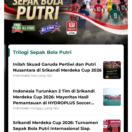
Trilogi Sepak Bola Putri
Inilah Skuad Garuda Pertiwi dan Putri
Nusantara di Srikandi Merdeka Cup 2026
Indonesia
2 hari yang lalu
Indonesia Turunkan 2 Tim di Srikandi
Merdeka Cup 2026: Mayoritas Hasil
Pemantauan di HYDROPLUS Soccer
League
Indonesia
1 minggu yang lalu
Srikandi Merdeka Cup 2026: Turnamen
Sepak Bola Putri Internasional Siap