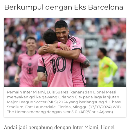
Berkumpul dengan Eks Barcelona
Pemain Inter Miami, Luis Suarez (kanan) dan Lionel Messi
merayakan gol ke gawang Orlando City pada laga lanjutan
Major League Soccer (MLS) 2024 yang berlangsung di Chase
Stadium, Fort Lauderdale, Florida, Minggu (03/03/2024) WIB.
The Herons menang dengan skor 5-0. (AFP/Chris Arjoon)
Andai jadi bergabung dengan Inter Miami, Lionel