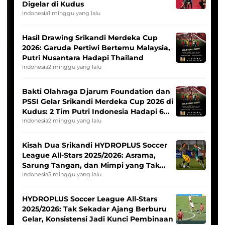
Digelar di Kudus
Indonesia
1 minggu yang lalu
Hasil Drawing Srikandi Merdeka Cup
2026: Garuda Pertiwi Bertemu Malaysia,
Putri Nusantara Hadapi Thailand
Indonesia
2 minggu yang lalu
Bakti Olahraga Djarum Foundation dan
PSSI Gelar Srikandi Merdeka Cup 2026 di
Kudus: 2 Tim Putri Indonesia Hadapi 6
Tim Asia
Indonesia
2 minggu yang lalu
Kisah Dua Srikandi HYDROPLUS Soccer
League All-Stars 2025/2026: Asrama,
Sarung Tangan, dan Mimpi yang Tak
Pernah Padam
Indonesia
3 minggu yang lalu
HYDROPLUS Soccer League All-Stars
2025/2026: Tak Sekadar Ajang Berburu
Gelar, Konsistensi Jadi Kunci Pembinaan