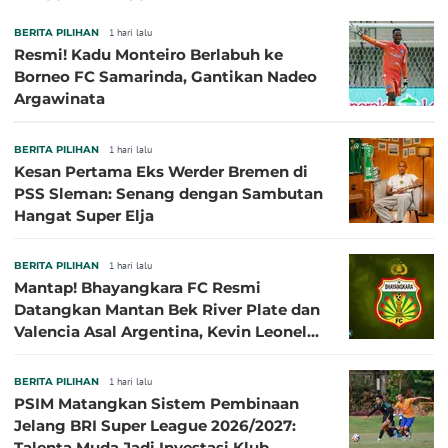
BERITA PILIHAN
1 hari lalu
Resmi! Kadu Monteiro Berlabuh ke
Borneo FC Samarinda, Gantikan Nadeo
Argawinata
BERITA PILIHAN
1 hari lalu
Kesan Pertama Eks Werder Bremen di
PSS Sleman: Senang dengan Sambutan
Hangat Super Elja
BERITA PILIHAN
1 hari lalu
Mantap! Bhayangkara FC Resmi
Datangkan Mantan Bek River Plate dan
Valencia Asal Argentina, Kevin Leonel
Sibille
BERITA PILIHAN
1 hari lalu
PSIM Matangkan Sistem Pembinaan
Jelang BRI Super League 2026/2027:
Talenta Muda Jadi Investasi Klub