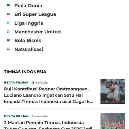
#
Piala Dunia
#
Bri Super League
#
Liga Inggris
#
Manchester United
#
Bola Bisnis
#
Naturalisasi
TIMNAS INDONESIA
BERITA PILIHAN
25 menit lalu
Puji Kontribusi Ragnar Oratmangoen,
Luciano Leandro Ingatkan Satu Hal
kepada Timnas Indonesia usai Gagal ke
Semifinal Piala AFF 2026
BERITA PILIHAN
55 menit lalu
2 Mantan Pemain Timnas Indonesia
Turun Gunung, Soekarno Cup 2026 Jadi