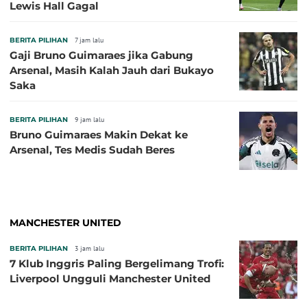
Lewis Hall Gagal
BERITA PILIHAN
7 jam lalu
Gaji Bruno Guimaraes jika Gabung
Arsenal, Masih Kalah Jauh dari Bukayo
Saka
BERITA PILIHAN
9 jam lalu
Bruno Guimaraes Makin Dekat ke
Arsenal, Tes Medis Sudah Beres
MANCHESTER UNITED
BERITA PILIHAN
3 jam lalu
7 Klub Inggris Paling Bergelimang Trofi:
Liverpool Ungguli Manchester United