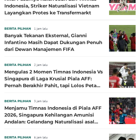
Indonesia, Striker Naturalisasi Vietnam
Layangkan Protes ke Transfermarkt
BERITA PILIHAN
1 jam lalu
Banyak Tekanan Eksternal, Gianni
Infantino Masih Dapat Dukungan Penuh
dari Dewan Manajemen FIFA
BERITA PILIHAN
2 jam lalu
Mengulas 2 Momen Timnas Indonesia Vs
Singapura di Laga Krusial Piala AFF:
Pernah Berakhir Pahit, tapi Lolos Petaka
di 2016
BERITA PILIHAN
3 jam lalu
Menjamu Timnas Indonesia di Piala AFF
2026, Singapura Kehilangan Amunisi
Andalan: Gelandang Naturalisasi asal
Jepang Harus Absen!
BERITA PILIHAN
6 jam lalu