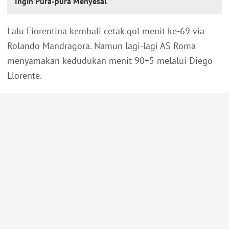
Ingin Pura-pura Menyesal
Lalu Fiorentina kembali cetak gol menit ke-69 via
Rolando Mandragora. Namun lagi-lagi AS Roma
menyamakan kedudukan menit 90+5 melalui Diego
Llorente.