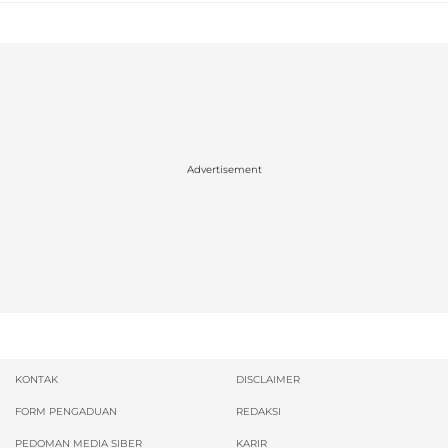
Advertisement
KONTAK
DISCLAIMER
FORM PENGADUAN
REDAKSI
PEDOMAN MEDIA SIBER
KARIR