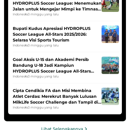
HYDROPLUS Soccer League: Menemukan
Jalan untuk Mengejar Mimpi ke Timnas
Indonesia Putri
Indonesia
3 minggu yang lalu
Bupati Kudus Apresiasi HYDROPLUS
Soccer League All-Stars 2025/2026:
Selaras Visi Sports Tourism
Indonesia
3 minggu yang lalu
Goal Aksis U-15 dan Akademi Persib
Bandung U-18 Jadi Kampiun
HYDROPLUS Soccer League All-Stars
2025/2026
Indonesia
3 minggu yang lalu
Cipta Cendikia FA dan Misi Membina
Atlet Cerdas: Merekrut Banyak Lulusan
MilkLife Soccer Challenge dan Tampil di
HYDROPLUS Soccer League
Indonesia
3 minggu yang lalu
Lihat Selengkapnya