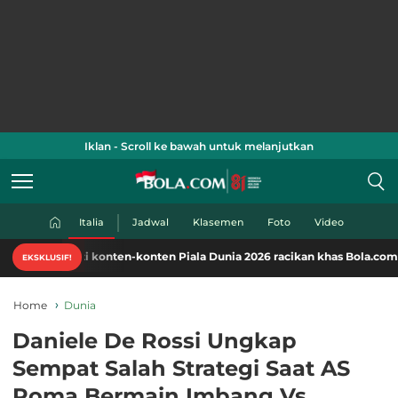
Iklan - Scroll ke bawah untuk melanjutkan
Italia
Jadwal
Klasemen
Foto
Video
ti konten-konten Piala Dunia 2026 racikan khas Bola.com. Klik di sini!
EKSKLUSIF!
Home
Dunia
Daniele De Rossi Ungkap
Sempat Salah Strategi Saat AS
Roma Bermain Imbang Vs