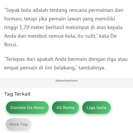
"Sepak bola adalah tentang rencana permainan dan
formasi, tetapi jika pemain lawan yang memiliki
tinggi 1,70 meter berhasil melompat di atas kepala
Anda dan merebut semua bola, itu sulit," kata De
Rossi.
"Terlepas dari apakah Anda bermain dengan tiga atau
empat pemain di lini belakang," tambahnya.
Advertisement
Tag Terkait
Daniele De Rossi
AS Roma
Liga Italia
More Tag