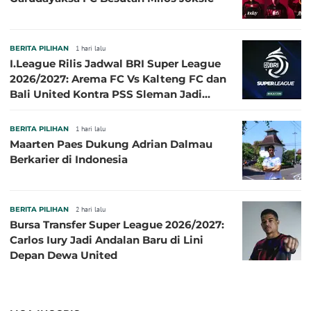
BERITA PILIHAN
1 hari lalu
I.League Rilis Jadwal BRI Super League
2026/2027: Arema FC Vs Kalteng FC dan
Bali United Kontra PSS Sleman Jadi
Pembuka pada 4 September
BERITA PILIHAN
1 hari lalu
Maarten Paes Dukung Adrian Dalmau
Berkarier di Indonesia
BERITA PILIHAN
2 hari lalu
Bursa Transfer Super League 2026/2027:
Carlos Iury Jadi Andalan Baru di Lini
Depan Dewa United