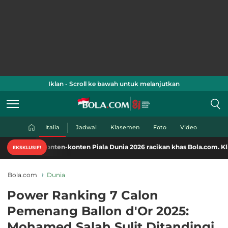
Iklan - Scroll ke bawah untuk melanjutkan
Italia
Jadwal
Klasemen
Foto
Video
ten-konten Piala Dunia 2026 racikan khas Bola.com. Klik di sini!
EKSKLUSIF!
Bola.com
Dunia
Power Ranking 7 Calon
Pemenang Ballon d'Or 2025:
Mohamed Salah Sulit Ditandingi