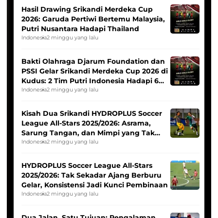
Hasil Drawing Srikandi Merdeka Cup
2026: Garuda Pertiwi Bertemu Malaysia,
Putri Nusantara Hadapi Thailand
Indonesia
2 minggu yang lalu
Bakti Olahraga Djarum Foundation dan
PSSI Gelar Srikandi Merdeka Cup 2026 di
Kudus: 2 Tim Putri Indonesia Hadapi 6
Tim Asia
Indonesia
2 minggu yang lalu
Kisah Dua Srikandi HYDROPLUS Soccer
League All-Stars 2025/2026: Asrama,
Sarung Tangan, dan Mimpi yang Tak
Pernah Padam
Indonesia
2 minggu yang lalu
HYDROPLUS Soccer League All-Stars
2025/2026: Tak Sekadar Ajang Berburu
Gelar, Konsistensi Jadi Kunci Pembinaan
Indonesia
2 minggu yang lalu
Dua Jalan, Satu Tujuan: Pengalaman