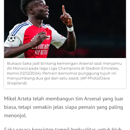
Bukayo Saka jadi bintang kemengan Arsenal saat menjamu
AS Monaco pada laga Liga Champions di Stadion Emirates,
Kamis (12/12/2024). Pemain bernomor punggung tujuh ini
menyumbang dua gol dan satu assist. (AP Photo/Dave
Shopland)
Mikel Arteta telah membangun tim Arsenal yang luar
biasa, tetapi semakin jelas siapa pemain yang paling
menonjol.
Saka secara konsisten tampil berkualitas untuk klub