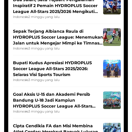
Inspiratif 2 Pemain HYDROPLUS Soccer
League All-Stars 2025/2026 Mengikuti
Seleksi Timnas Indonesia Putri
Indonesia
2 minggu yang lalu
Sepak Terjang Albianca Raula di
HYDROPLUS Soccer League: Menemukan
Jalan untuk Mengejar Mimpi ke Timnas
Indonesia Putri
Indonesia
3 minggu yang lalu
Bupati Kudus Apresiasi HYDROPLUS
Soccer League All-Stars 2025/2026:
Selaras Visi Sports Tourism
Indonesia
3 minggu yang lalu
Goal Aksis U-15 dan Akademi Persib
Bandung U-18 Jadi Kampiun
HYDROPLUS Soccer League All-Stars
2025/2026
Indonesia
3 minggu yang lalu
Cipta Cendikia FA dan Misi Membina
Atlet Cerdas: Merekrut Banyak Lulusan