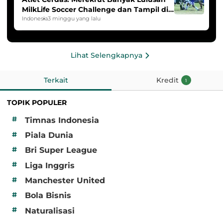
MilkLife Soccer Challenge dan Tampil di
HYDROPLUS Soccer League
Indonesia
3 minggu yang lalu
Lihat Selengkapnya
Terkait
Kredit
1
TOPIK POPULER
#
Timnas Indonesia
#
Piala Dunia
#
Bri Super League
#
Liga Inggris
#
Manchester United
#
Bola Bisnis
#
Naturalisasi