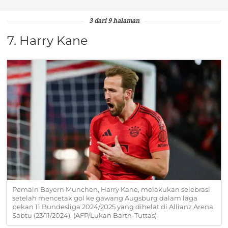
3 dari 9 halaman
7. Harry Kane
Pemain Bayern Munchen, Harry Kane, melakukan selebrasi
setelah mencetak gol ke gawang Augsburg dalam laga
pekan 11 Bundesliga 2024/2025 yang dihelat di Allianz Arena,
Sabtu (23/11/2024). (AFP/Lukan Barth-Tuttas)