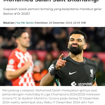
Siapakah sosok pemain bintang yang berpotensi merebut gelar
Ballon d'Or 2025?
BolaCom |
Yus Mei Sawitri
Diterbitkan 28 Desember 2024, 10:45 WIB
Penyerang Liverpool, Mohamed Salah merayakan golnya saat
pertandingan matchday 6 Liga Champions 2024/2025 melawan
Girona FC di stadion Montilivi, Girona pada Selasa 10 Desember
2024 waktu setempat atau Rabu 11 Desember 2024 dini hari