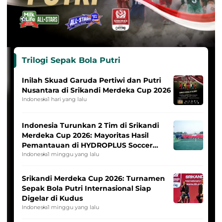
Trilogi Sepak Bola Putri
Inilah Skuad Garuda Pertiwi dan Putri
Nusantara di Srikandi Merdeka Cup 2026
Indonesia
1 hari yang lalu
Indonesia Turunkan 2 Tim di Srikandi
Merdeka Cup 2026: Mayoritas Hasil
Pemantauan di HYDROPLUS Soccer
League
Indonesia
1 minggu yang lalu
Srikandi Merdeka Cup 2026: Turnamen
Sepak Bola Putri Internasional Siap
Digelar di Kudus
Indonesia
1 minggu yang lalu