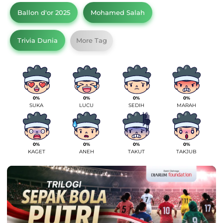
Ballon d'or 2025
Mohamed Salah
Trivia Dunia
More Tag
0%
0%
0%
0%
SUKA
LUCU
SEDIH
MARAH
0%
0%
0%
0%
KAGET
ANEH
TAKUT
TAKJUB