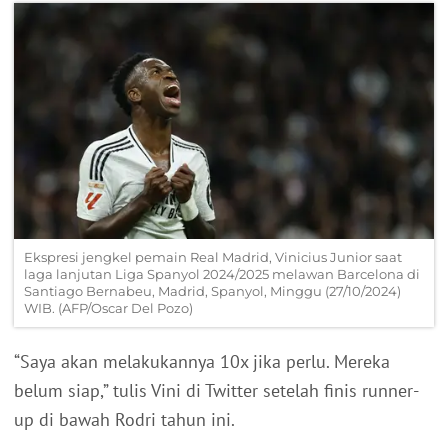
Ekspresi jengkel pemain Real Madrid, Vinicius Junior saat
laga lanjutan Liga Spanyol 2024/2025 melawan Barcelona di
Santiago Bernabeu, Madrid, Spanyol, Minggu (27/10/2024)
WIB. (AFP/Oscar Del Pozo)
“Saya akan melakukannya 10x jika perlu. Mereka
belum siap,” tulis Vini di Twitter setelah finis runner-
up di bawah Rodri tahun ini.