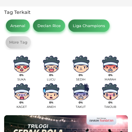
Tag Terkait
Arsenal
Declan Rice
Liga Champions
More Tag
0%
0%
0%
0%
SUKA
LUCU
SEDIH
MARAH
0%
0%
0%
0%
KAGET
ANEH
TAKUT
TAKJUB