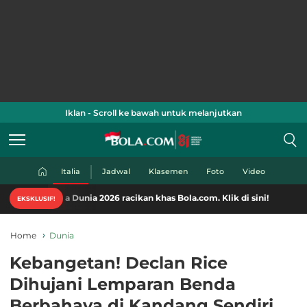
Iklan - Scroll ke bawah untuk melanjutkan
Italia
Jadwal
Klasemen
Foto
Video
a Dunia 2026 racikan khas Bola.com. Klik di sini!
EKSKLUSIF!
Home
Dunia
Kebangetan! Declan Rice
Dihujani Lemparan Benda
Berbahaya di Kandang Sendiri,