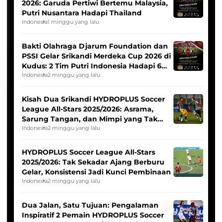
2026: Garuda Pertiwi Bertemu Malaysia,
Putri Nusantara Hadapi Thailand
Indonesia
1 minggu yang lalu
Bakti Olahraga Djarum Foundation dan
PSSI Gelar Srikandi Merdeka Cup 2026 di
Kudus: 2 Tim Putri Indonesia Hadapi 6
Tim Asia
Indonesia
2 minggu yang lalu
Kisah Dua Srikandi HYDROPLUS Soccer
League All-Stars 2025/2026: Asrama,
Sarung Tangan, dan Mimpi yang Tak
Pernah Padam
Indonesia
2 minggu yang lalu
HYDROPLUS Soccer League All-Stars
2025/2026: Tak Sekadar Ajang Berburu
Gelar, Konsistensi Jadi Kunci Pembinaan
Indonesia
2 minggu yang lalu
Dua Jalan, Satu Tujuan: Pengalaman
Inspiratif 2 Pemain HYDROPLUS Soccer