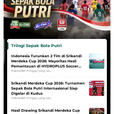
Trilogi Sepak Bola Putri
Indonesia Turunkan 2 Tim di Srikandi
Merdeka Cup 2026: Mayoritas Hasil
Pemantauan di HYDROPLUS Soccer
League
Indonesia
1 minggu yang lalu
Srikandi Merdeka Cup 2026: Turnamen
Sepak Bola Putri Internasional Siap
Digelar di Kudus
Indonesia
1 minggu yang lalu
Hasil Drawing Srikandi Merdeka Cup