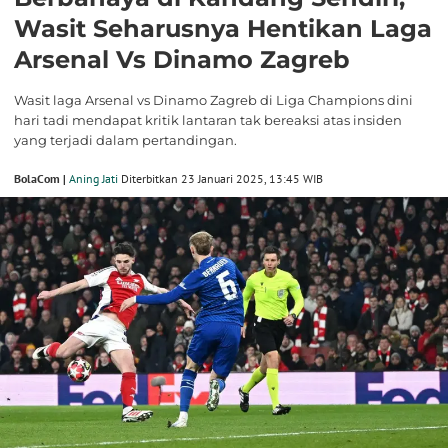
Wasit Seharusnya Hentikan Laga
Arsenal Vs Dinamo Zagreb
Wasit laga Arsenal vs Dinamo Zagreb di Liga Champions dini
hari tadi mendapat kritik lantaran tak bereaksi atas insiden
yang terjadi dalam pertandingan.
BolaCom |
Aning Jati
Diterbitkan 23 Januari 2025, 13:45 WIB