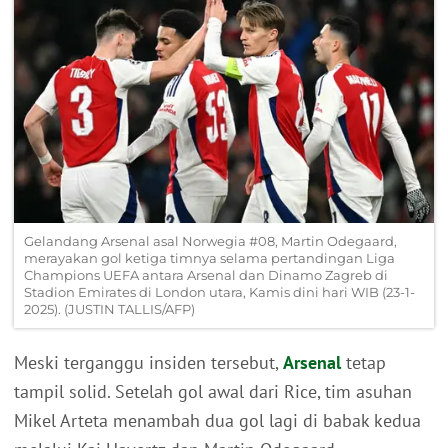
Gelandang Arsenal asal Norwegia #08, Martin Odegaard,
merayakan gol ketiga timnya selama pertandingan Liga
Champions UEFA antara Arsenal dan Dinamo Zagreb di
Stadion Emirates di London utara, Kamis dini hari WIB (23-1-
2025). (JUSTIN TALLIS/AFP)
Meski terganggu insiden tersebut,
Arsenal
tetap
tampil solid. Setelah gol awal dari Rice, tim asuhan
Mikel Arteta menambah dua gol lagi di babak kedua