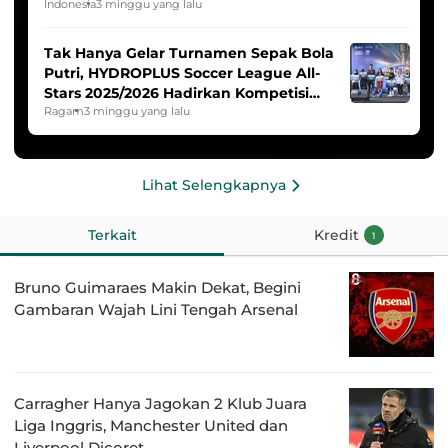
HYDROPLUS Soccer League
Indonesia
3 minggu yang lalu
Tak Hanya Gelar Turnamen Sepak Bola
Putri, HYDROPLUS Soccer League All-
Stars 2025/2026 Hadirkan Kompetisi
Band dan Dance
Ragam
3 minggu yang lalu
Lihat Selengkapnya
Terkait
Kredit
1
Bruno Guimaraes Makin Dekat, Begini
Gambaran Wajah Lini Tengah Arsenal
Carragher Hanya Jagokan 2 Klub Juara
Liga Inggris, Manchester United dan
Liverpool Dicoret