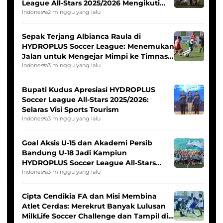
League All-Stars 2025/2026 Mengikuti
Seleksi Timnas Indonesia Putri
Indonesia
2 minggu yang lalu
Sepak Terjang Albianca Raula di
HYDROPLUS Soccer League: Menemukan
Jalan untuk Mengejar Mimpi ke Timnas
Indonesia Putri
Indonesia
3 minggu yang lalu
Bupati Kudus Apresiasi HYDROPLUS
Soccer League All-Stars 2025/2026:
Selaras Visi Sports Tourism
Indonesia
3 minggu yang lalu
Goal Aksis U-15 dan Akademi Persib
Bandung U-18 Jadi Kampiun
HYDROPLUS Soccer League All-Stars
2025/2026
Indonesia
3 minggu yang lalu
Cipta Cendikia FA dan Misi Membina
Atlet Cerdas: Merekrut Banyak Lulusan
MilkLife Soccer Challenge dan Tampil di