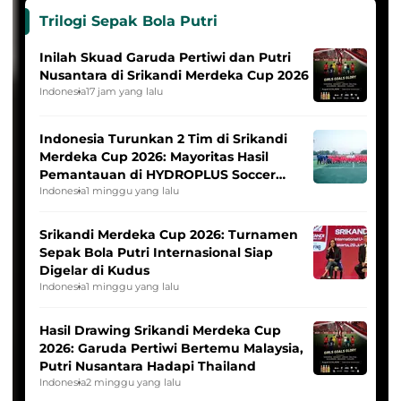
Trilogi Sepak Bola Putri
Inilah Skuad Garuda Pertiwi dan Putri
Nusantara di Srikandi Merdeka Cup 2026
Indonesia
17 jam yang lalu
Indonesia Turunkan 2 Tim di Srikandi
Merdeka Cup 2026: Mayoritas Hasil
Pemantauan di HYDROPLUS Soccer
League
Indonesia
1 minggu yang lalu
Srikandi Merdeka Cup 2026: Turnamen
Sepak Bola Putri Internasional Siap
Digelar di Kudus
Indonesia
1 minggu yang lalu
Hasil Drawing Srikandi Merdeka Cup
2026: Garuda Pertiwi Bertemu Malaysia,
Putri Nusantara Hadapi Thailand
Indonesia
2 minggu yang lalu