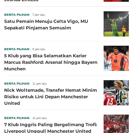
BERITA PILIHAN
7 jam lalu
Satu Pemain Menuju Celta Vigo, MU
Sepakati Pinjaman Semusim
BERITA PILIHAN
9 jam lalu
5 Klub yang Bisa Selamatkan Karier
Marcus Rashford: Arsenal hingga Bayern
Munchen
BERITA PILIHAN
11 jam lalu
Nick Woltemade, Transfer Hemat Minim
Risiko untuk Lini Depan Manchester
United
BERITA PILIHAN
15 jam lalu
7 Klub Inggris Paling Bergelimang Trofi:
Liverpool Ungguli Manchester United