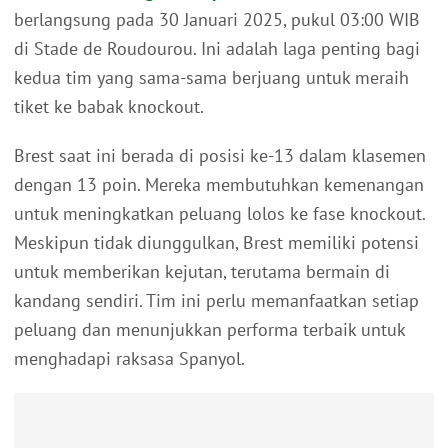
berlangsung pada 30 Januari 2025, pukul 03:00 WIB
di Stade de Roudourou. Ini adalah laga penting bagi
kedua tim yang sama-sama berjuang untuk meraih
tiket ke babak knockout.
Brest saat ini berada di posisi ke-13 dalam klasemen
dengan 13 poin. Mereka membutuhkan kemenangan
untuk meningkatkan peluang lolos ke fase knockout.
Meskipun tidak diunggulkan, Brest memiliki potensi
untuk memberikan kejutan, terutama bermain di
kandang sendiri. Tim ini perlu memanfaatkan setiap
peluang dan menunjukkan performa terbaik untuk
menghadapi raksasa Spanyol.