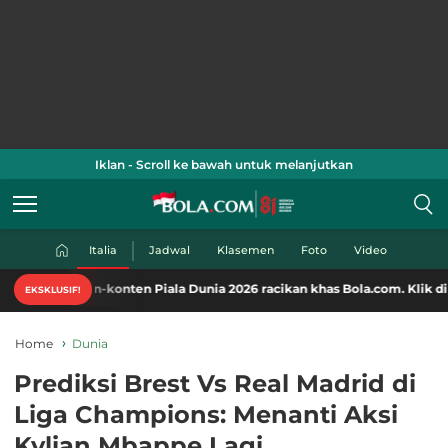
Iklan - Scroll ke bawah untuk melanjutkan
Italia
Jadwal
Klasemen
Foto
Video
-konten Piala Dunia 2026 racikan khas Bola.com. Klik di sini!
EKSKLUSIF!
Home
Dunia
Prediksi Brest Vs Real Madrid di
Liga Champions: Menanti Aksi
Kylian Mbappe Lagi