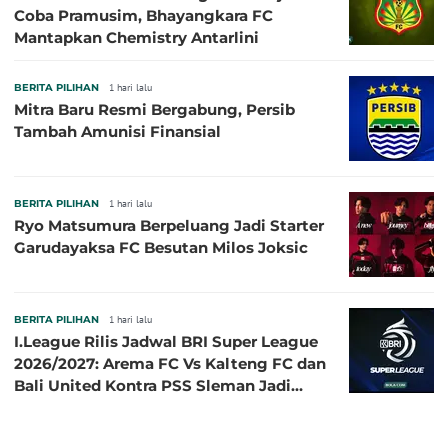
Coba Pramusim, Bhayangkara FC
Mantapkan Chemistry Antarlini
BERITA PILIHAN
1 hari lalu
Mitra Baru Resmi Bergabung, Persib
Tambah Amunisi Finansial
BERITA PILIHAN
1 hari lalu
Ryo Matsumura Berpeluang Jadi Starter
Garudayaksa FC Besutan Milos Joksic
BERITA PILIHAN
1 hari lalu
I.League Rilis Jadwal BRI Super League
2026/2027: Arema FC Vs Kalteng FC dan
Bali United Kontra PSS Sleman Jadi
Pembuka pada 4 September