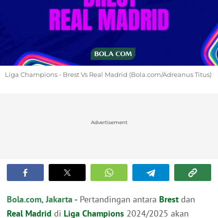
Liga Champions - Brest Vs Real Madrid (Bola.com/Adreanus Titus)
Advertisement
Bola.com, Jakarta -
Pertandingan antara
Brest
dan
Real Madrid
di
Liga Champions
2024/2025 akan