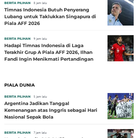
BERITA PILIHAN
8 jam lalu
Timnas Indonesia Butuh Penyerang
Lubang untuk Taklukkan Singapura di
Piala AFF 2026
BERITA PILIHAN
9 jam lalu
Hadapi Timnas Indonesia di Laga
Terakhir Grup A Piala AFF 2026, Ilhan
Fandi Ingin Menikmati Pertandingan
PIALA DUNIA
BERITA PILIHAN
5 jam lalu
Argentina Jadikan Tanggal
Kemenangan atas Inggris sebagai Hari
Nasional Sepak Bola
BERITA PILIHAN
7 jam lalu