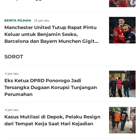
BERITA PILIHAN
18 jam lalu
Manchester United Tutup Rapat Pintu
Keluar untuk Benjamin Sesko,
Barcelona dan Bayern Munchen Gigit
Jari
SOROT
4 jam lalu
Eks Ketua DPRD Ponorogo Jadi
Tersangka Dugaan Korupsi Tunjangan
Perumahan
4 jam lalu
Kasus Mutilasi di Depok, Pelaku Resign
dari Tempat Kerja Saat Hari Kejadian