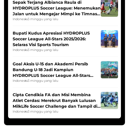
Sepak Terjang Albianca Raula di
HYDROPLUS Soccer League: Menemukan
Jalan untuk Mengejar Mimpi ke Timnas
Indonesia Putri
Indonesia
3 minggu yang lalu
Bupati Kudus Apresiasi HYDROPLUS
Soccer League All-Stars 2025/2026:
Selaras Visi Sports Tourism
Indonesia
3 minggu yang lalu
Goal Aksis U-15 dan Akademi Persib
Bandung U-18 Jadi Kampiun
HYDROPLUS Soccer League All-Stars
2025/2026
Indonesia
3 minggu yang lalu
Cipta Cendikia FA dan Misi Membina
Atlet Cerdas: Merekrut Banyak Lulusan
MilkLife Soccer Challenge dan Tampil di
HYDROPLUS Soccer League
Indonesia
3 minggu yang lalu