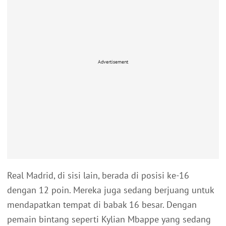
Advertisement
Real Madrid, di sisi lain, berada di posisi ke-16
dengan 12 poin. Mereka juga sedang berjuang untuk
mendapatkan tempat di babak 16 besar. Dengan
pemain bintang seperti Kylian Mbappe yang sedang