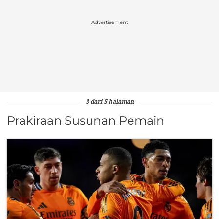
Advertisement
3 dari 5 halaman
Prakiraan Susunan Pemain