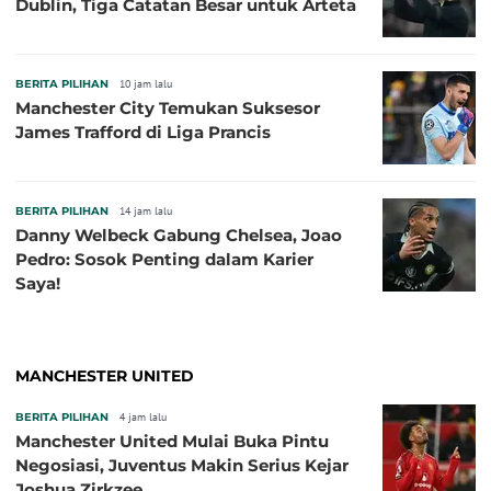
Dublin, Tiga Catatan Besar untuk Arteta
BERITA PILIHAN
10 jam lalu
Manchester City Temukan Suksesor
James Trafford di Liga Prancis
BERITA PILIHAN
14 jam lalu
Danny Welbeck Gabung Chelsea, Joao
Pedro: Sosok Penting dalam Karier
Saya!
MANCHESTER UNITED
BERITA PILIHAN
4 jam lalu
Manchester United Mulai Buka Pintu
Negosiasi, Juventus Makin Serius Kejar
Joshua Zirkzee