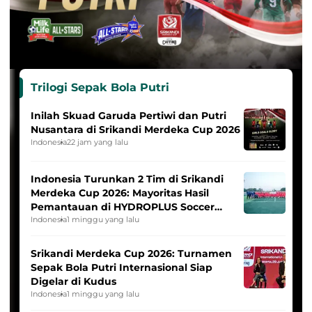
Trilogi Sepak Bola Putri
Inilah Skuad Garuda Pertiwi dan Putri
Nusantara di Srikandi Merdeka Cup 2026
Indonesia
22 jam yang lalu
Indonesia Turunkan 2 Tim di Srikandi
Merdeka Cup 2026: Mayoritas Hasil
Pemantauan di HYDROPLUS Soccer
League
Indonesia
1 minggu yang lalu
Srikandi Merdeka Cup 2026: Turnamen
Sepak Bola Putri Internasional Siap
Digelar di Kudus
Indonesia
1 minggu yang lalu