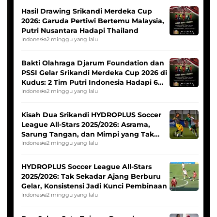
Hasil Drawing Srikandi Merdeka Cup
2026: Garuda Pertiwi Bertemu Malaysia,
Putri Nusantara Hadapi Thailand
Indonesia
2 minggu yang lalu
Bakti Olahraga Djarum Foundation dan
PSSI Gelar Srikandi Merdeka Cup 2026 di
Kudus: 2 Tim Putri Indonesia Hadapi 6
Tim Asia
Indonesia
2 minggu yang lalu
Kisah Dua Srikandi HYDROPLUS Soccer
League All-Stars 2025/2026: Asrama,
Sarung Tangan, dan Mimpi yang Tak
Pernah Padam
Indonesia
2 minggu yang lalu
HYDROPLUS Soccer League All-Stars
2025/2026: Tak Sekadar Ajang Berburu
Gelar, Konsistensi Jadi Kunci Pembinaan
Indonesia
2 minggu yang lalu