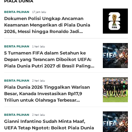
PIALA DUNIA
BERITA PILIHAN
17 jam lalu
Dokumen Polisi Ungkap Ancaman
Keamanan Mengerikan di Piala Dunia
2026, Messi hingga Ronaldo Jadi
Sasaran
BERITA PILIHAN
1 hari lalu
5 Turnamen FIFA dalam Setahun ke
Depan yang Terancam Diboikot UEFA:
Piala Dunia Putri 2027 di Brasil Paling
Besar
BERITA PILIHAN
2 hari lalu
Piala Dunia 2026 Tinggalkan Warisan
Besar, Kanada Investasikan Rp17,9
Triliun untuk Olahraga Terbesar
Sepanjang Sejarah
BERITA PILIHAN
2 hari lalu
Gianni Infantino Sudah Minta Maaf,
UEFA Tetap Ngotot: Boikot Piala Dunia