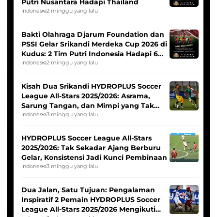
Putri Nusantara Hadapi Thailand
Indonesia
2 minggu yang lalu
Bakti Olahraga Djarum Foundation dan
PSSI Gelar Srikandi Merdeka Cup 2026 di
Kudus: 2 Tim Putri Indonesia Hadapi 6
Tim Asia
Indonesia
2 minggu yang lalu
Kisah Dua Srikandi HYDROPLUS Soccer
League All-Stars 2025/2026: Asrama,
Sarung Tangan, dan Mimpi yang Tak
Pernah Padam
Indonesia
3 minggu yang lalu
HYDROPLUS Soccer League All-Stars
2025/2026: Tak Sekadar Ajang Berburu
Gelar, Konsistensi Jadi Kunci Pembinaan
Indonesia
3 minggu yang lalu
Dua Jalan, Satu Tujuan: Pengalaman
Inspiratif 2 Pemain HYDROPLUS Soccer
League All-Stars 2025/2026 Mengikuti