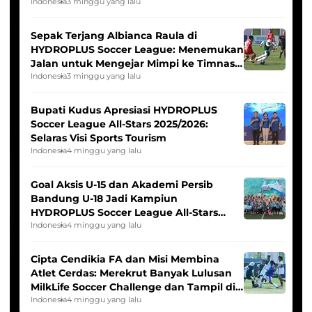
Seleksi Timnas Indonesia Putri
Indonesia
3 minggu yang lalu
Sepak Terjang Albianca Raula di
HYDROPLUS Soccer League: Menemukan
Jalan untuk Mengejar Mimpi ke Timnas
Indonesia Putri
Indonesia
3 minggu yang lalu
Bupati Kudus Apresiasi HYDROPLUS
Soccer League All-Stars 2025/2026:
Selaras Visi Sports Tourism
Indonesia
4 minggu yang lalu
Goal Aksis U-15 dan Akademi Persib
Bandung U-18 Jadi Kampiun
HYDROPLUS Soccer League All-Stars
2025/2026
Indonesia
4 minggu yang lalu
Cipta Cendikia FA dan Misi Membina
Atlet Cerdas: Merekrut Banyak Lulusan
MilkLife Soccer Challenge dan Tampil di
HYDROPLUS Soccer League
Indonesia
4 minggu yang lalu