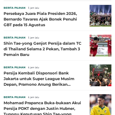
BERITA PILIHAN
5 jam lalu
Persebaya Juara Piala Presiden 2026,
Bernardo Tavares Ajak Bonek Penuhi
GBT pada 15 Agustus
BERITA PILIHAN
5 jam lalu
Shin Tae-yong Genjot Persija dalam TC
di Thailand Selama 2 Pekan, Tambah 3
Pemain Baru
BERITA PILIHAN
6 jam lalu
Persija Kembali Disponsori Bank
Jakarta untuk Super League Musim
Depan, Pramono Anung Berikan
Penjelasan terkait Dukungan BUMD
BERITA PILIHAN
6 jam lalu
Mohamad Prapanca Buka-bukaan Akui
Persija PDKT dengan Justin Hubner,
Tunggu Keputusan Shin Tae-yong