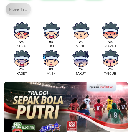
More Tag
0%
0%
0%
0%
SUKA
LUCU
SEDIH
MARAH
0%
0%
0%
0%
KAGET
ANEH
TAKUT
TAKJUB