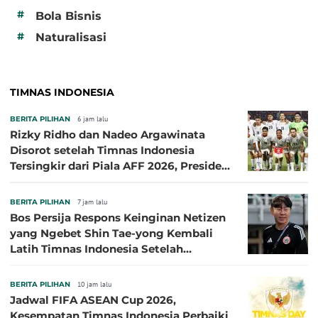
#
Bola Bisnis
#
Naturalisasi
TIMNAS INDONESIA
BERITA PILIHAN
6 jam lalu
Rizky Ridho dan Nadeo Argawinata
Disorot setelah Timnas Indonesia
Tersingkir dari Piala AFF 2026, Presiden
Persija Pasang Badan
BERITA PILIHAN
7 jam lalu
Bos Persija Respons Keinginan Netizen
yang Ngebet Shin Tae-yong Kembali
Latih Timnas Indonesia Setelah
Tersingkir dari Piala AFF 2026
BERITA PILIHAN
10 jam lalu
Jadwal FIFA ASEAN Cup 2026,
Kesempatan Timnas Indonesia Perbaiki