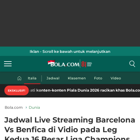
Iklan - Scroll ke bawah untuk melanjutkan
Italia
Jadwal
Klasemen
Foto
Video
mati konten-konten Piala Dunia 2026 racikan khas Bola.com. Klik di sini
EKSKLUSIF!
Bola.com
Dunia
Jadwal Live Streaming Barcelona
Vs Benfica di Vidio pada Leg
Kedua 16 Besar Liga Champions