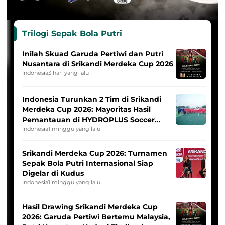
Trilogi Sepak Bola Putri
Inilah Skuad Garuda Pertiwi dan Putri
Nusantara di Srikandi Merdeka Cup 2026
Indonesia
3 hari yang lalu
Indonesia Turunkan 2 Tim di Srikandi
Merdeka Cup 2026: Mayoritas Hasil
Pemantauan di HYDROPLUS Soccer
League
Indonesia
1 minggu yang lalu
Srikandi Merdeka Cup 2026: Turnamen
Sepak Bola Putri Internasional Siap
Digelar di Kudus
Indonesia
1 minggu yang lalu
Hasil Drawing Srikandi Merdeka Cup
2026: Garuda Pertiwi Bertemu Malaysia,