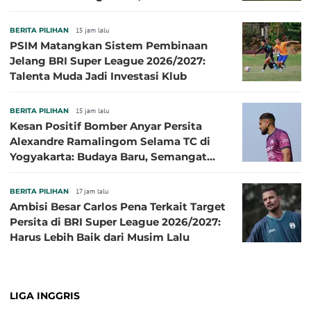
Sibille
BERITA PILIHAN
15 jam lalu
PSIM Matangkan Sistem Pembinaan
Jelang BRI Super League 2026/2027:
Talenta Muda Jadi Investasi Klub
BERITA PILIHAN
15 jam lalu
Kesan Positif Bomber Anyar Persita
Alexandre Ramalingom Selama TC di
Yogyakarta: Budaya Baru, Semangat
Baru!
BERITA PILIHAN
17 jam lalu
Ambisi Besar Carlos Pena Terkait Target
Persita di BRI Super League 2026/2027:
Harus Lebih Baik dari Musim Lalu
LIGA INGGRIS