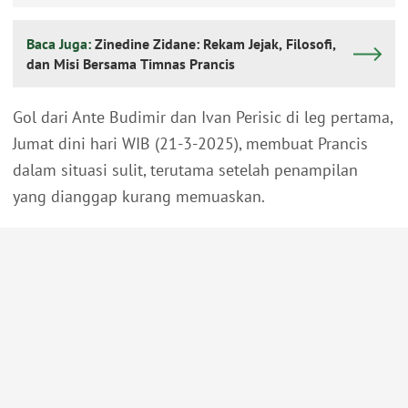
Baca Juga:
Zinedine Zidane: Rekam Jejak, Filosofi,
dan Misi Bersama Timnas Prancis
Gol dari Ante Budimir dan Ivan Perisic di leg pertama,
Jumat dini hari WIB (21-3-2025), membuat Prancis
dalam situasi sulit, terutama setelah penampilan
yang dianggap kurang memuaskan.