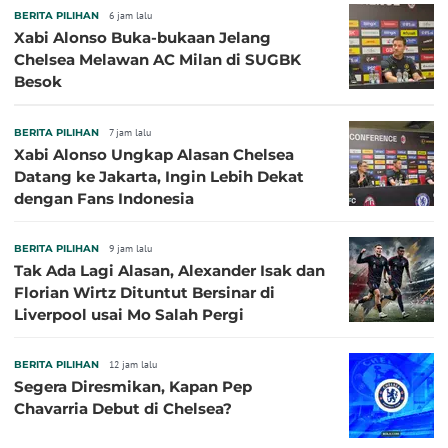
BERITA PILIHAN
6 jam lalu
Xabi Alonso Buka-bukaan Jelang
Chelsea Melawan AC Milan di SUGBK
Besok
BERITA PILIHAN
7 jam lalu
Xabi Alonso Ungkap Alasan Chelsea
Datang ke Jakarta, Ingin Lebih Dekat
dengan Fans Indonesia
BERITA PILIHAN
9 jam lalu
Tak Ada Lagi Alasan, Alexander Isak dan
Florian Wirtz Dituntut Bersinar di
Liverpool usai Mo Salah Pergi
BERITA PILIHAN
12 jam lalu
Segera Diresmikan, Kapan Pep
Chavarria Debut di Chelsea?