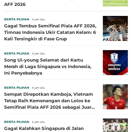
AFF 2026
BERITA PILIHAN
6 jam lalu
Gagal Tembus Semifinal Piala AFF 2026,
Timnas Indonesia Ukir Catatan Kelam: 6
Kali Tersingkir di Fase Grup
BERITA PILIHAN
6 jam lalu
Song Ui-young Selamat dari Kartu
Merah di Laga Singapura vs Indonesia,
Ini Penyebabnya
BERITA PILIHAN
6 jam lalu
Sempat Direpotkan Kamboja, Vietnam
Tetap Raih Kemenangan dan Lolos ke
Semifinal Piala AFF 2026 sebagai Juara
Grup A
BERITA PILIHAN
6 jam lalu
Gagal Kalahkan Singapura di Jalan