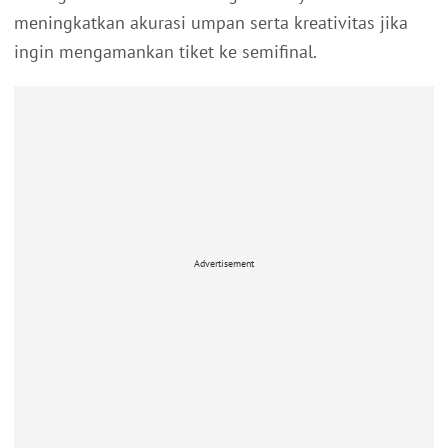
meningkatkan akurasi umpan serta kreativitas jika
ingin mengamankan tiket ke semifinal.
Advertisement