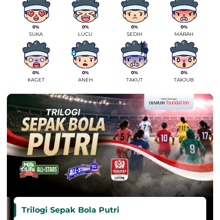
0%
0%
0%
0%
SUKA
LUCU
SEDIH
MARAH
0%
0%
0%
0%
KAGET
ANEH
TAKUT
TAKJUB
Trilogi Sepak Bola Putri