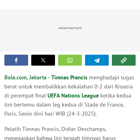
Advertisement
Bola.com, Jakarta -
Timnas Prancis
menghadapi tugas
berat untuk membalikkan kekalahan 0-2 dari Kroasia
di perempat final
UEFA Nations League
ketika kedua
tim bertemu dalam leg kedua di Stade de France,
Paris, Senin dini hari WIB (24-3-2025).
Pelatih Timnas Prancis, Didier Deschamps,
menegaskan bahwa lini tengah timnyas harus