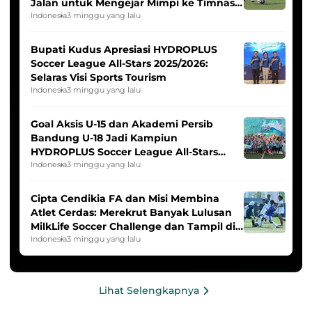
Jalan untuk Mengejar Mimpi ke Timnas
Indonesia Putri
Indonesia
3 minggu yang lalu
Bupati Kudus Apresiasi HYDROPLUS
Soccer League All-Stars 2025/2026:
Selaras Visi Sports Tourism
Indonesia
3 minggu yang lalu
Goal Aksis U-15 dan Akademi Persib
Bandung U-18 Jadi Kampiun
HYDROPLUS Soccer League All-Stars
2025/2026
Indonesia
3 minggu yang lalu
Cipta Cendikia FA dan Misi Membina
Atlet Cerdas: Merekrut Banyak Lulusan
MilkLife Soccer Challenge dan Tampil di
HYDROPLUS Soccer League
Indonesia
3 minggu yang lalu
Lihat Selengkapnya