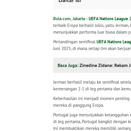
Daftar Isi
Jadwal Semifinal UEFA Nations Leagu
Bola.com, Jakarta -
UEFA Nations League
Analisis Tim yang Lolos
terbaik Eropa berhasil lolos, yaitu Jerman
menunjukkan performa luar biasa dalam p
Pertandingan semifinal
UEFA Nations Lea
Juni 2025, di mana setiap tim akan berjuan
Baca Juga:
Zinedine Zidane: Rekam Je
Jerman berhasil melaju ke semifinal sete
kemenangan 2-1 di leg pertama dan kemu
Keberhasilan ini menjadi momen penting 
mereka di panggung Eropa.
Portugal juga menunjukkan ketangguhan
di leg pertama, Portugal bangkit dengan 
Ini membuktikan mereka memiliki semang