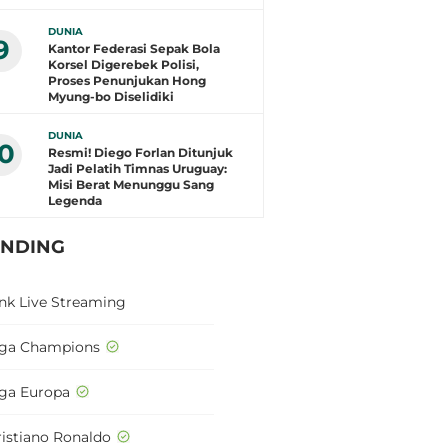
DUNIA
9
Kantor Federasi Sepak Bola
Korsel Digerebek Polisi,
Proses Penunjukan Hong
Myung-bo Diselidiki
DUNIA
10
Resmi! Diego Forlan Ditunjuk
Jadi Pelatih Timnas Uruguay:
Misi Berat Menunggu Sang
Legenda
ENDING
ink Live Streaming
iga Champions
iga Europa
ristiano Ronaldo