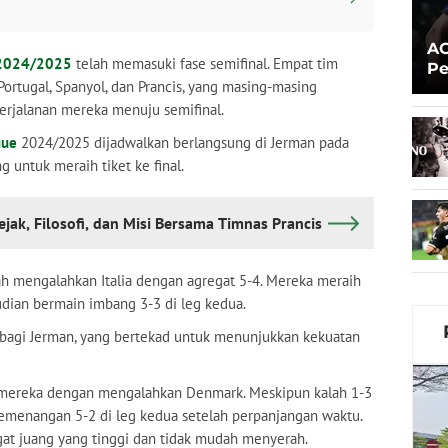
e 2024/2025
AC
 2024/2025
telah memasuki fase semifinal. Empat tim
Pe
, Portugal, Spanyol, dan Prancis, yang masing-masing
Pr
erjalanan mereka menuju semifinal.
gue
2024/2025 dijadwalkan berlangsung di Jerman pada
g untuk meraih tiket ke final.
jak, Filosofi, dan Misi Bersama Timnas Prancis
lah mengalahkan Italia dengan agregat 5-4. Mereka meraih
dian bermain imbang 3-3 di leg kedua.
bagi Jerman, yang bertekad untuk menunjukkan kekuatan
 mereka dengan mengalahkan Denmark. Meskipun kalah 1-3
kemenangan 5-2 di leg kedua setelah perpanjangan waktu.
at juang yang tinggi dan tidak mudah menyerah.