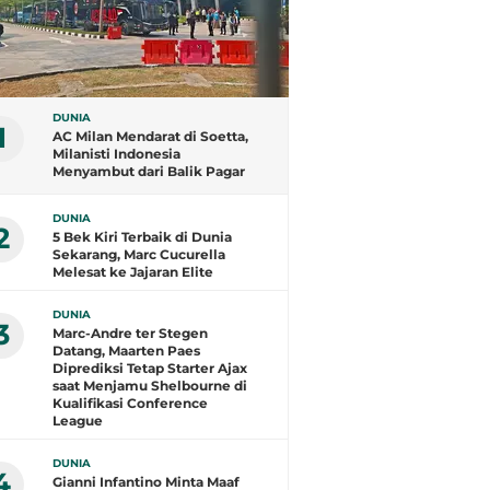
DUNIA
1
AC Milan Mendarat di Soetta,
Milanisti Indonesia
Menyambut dari Balik Pagar
DUNIA
2
5 Bek Kiri Terbaik di Dunia
Sekarang, Marc Cucurella
Melesat ke Jajaran Elite
DUNIA
3
Marc-Andre ter Stegen
Datang, Maarten Paes
Diprediksi Tetap Starter Ajax
saat Menjamu Shelbourne di
Kualifikasi Conference
League
DUNIA
4
Gianni Infantino Minta Maaf