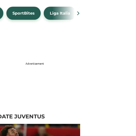
SportBites
Liga Italia
Link Live Streaming
Advertisement
DATE JUVENTUS