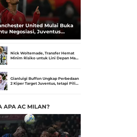
nchester United Mulai Buka
ntu Negosiasi, Juventus
kin Serius Kejar Joshua
rkzee
Nick Woltemade, Transfer Hemat
Minim Risiko untuk Lini Depan Ma…
Gianluigi Buffon Ungkap Perbedaan
2 Kiper Target Juventus, tetapi Pili…
 APA AC MILAN?