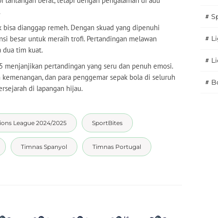
 tantangan berat, tetapi dengan pengalaman di adu
.
#
S
dak bisa dianggap remeh. Dengan skuad yang dipenuhi
nsi besar untuk meraih trofi. Pertandingan melawan
#
Li
 dua tim kuat.
#
L
5 menjanjikan pertandingan yang seru dan penuh emosi.
h kemenangan, dan para penggemar sepak bola di seluruh
#
B
ejarah di lapangan hijau.
ions League 2024/2025
SportBites
Timnas Spanyol
Timnas Portugal