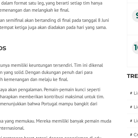
 dalam format satu leg, yang berarti setiap tim hanya
emenangan dan melangkah ke final.
 semifinal akan bertanding di final pada tanggal 8 Juni
tempat ketiga juga akan diadakan pada hari yang sama.
os
tunya memiliki keuntungan tersendiri. Tim ini dikenal
an yang solid. Dengan dukungan penuh dari para
TR
h kemenangan dan melaju ke final.
ng kaya akan pengalaman. Pemain-pemain kunci seperti
#
L
iharapkan memberikan kontribusi maksimal untuk tim.
enunjukkan bahwa Portugal mampu bangkit dari
#
L
taka yang memukau. Mereka memiliki banyak pemain muda
#
L
nternasional.
#
C