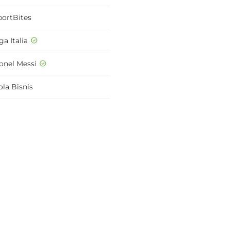
portBites
ga Italia
ionel Messi
ola Bisnis