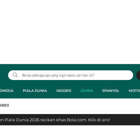
ONESIA
PIALA DUNIA
INGGRIS
DUNIA
SPANYOL
MOTO
VIDEO
 Piala Dunia 2026 racikan khas Bola.com. Klik di sini!