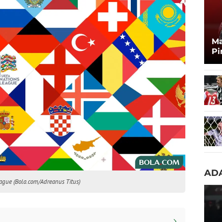
Ma
Pi
Ma
Zi
ADA
eague (Bola.com/Adreanus Titus)