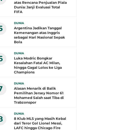
atas Rencana Penjualan Piala
Dunia: Janji Evaluasi Total
FIFA
DUNIA
5
Argentina Jadikan Tanggal
Kemenangan atas Inggris
sebagai Hari Nasional Sepak
Bola
DUNIA
6
Luka Modric Bongkar
Kesalahan Fatal AC Milan,
hingga Gagal Lolos ke Liga
Champions
DUNIA
7
Alasan Menarik di Balik
Pemilihan Jersey Nomor 61
Mohamed Salah saat Tiba di
Trabzonspor
DUNIA
8
8 Klub MLS yang Masih Kebal
dari Teror Gol Lionel Messi,
LAFC hingga Chicago Fire