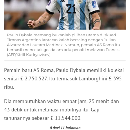
Paulo Dybala memang bukanlah pilihan utama di skuad
Timnas Argentina lantaran kalah bersaing dengan Julian
Alvarez dan Lautaro Martinez. Namun, pemain AS Roma itu
berhasil mencetak gol dalam adu penalti melawan Prancis.
(AFP/Kirill Kudryavtsev)
Pemain baru AS Roma, Paulo Dybala memiliki koleksi
senilai £ 2.750.527. Itu termasuk Lamborghini £ 395
ribu.
Dia membutuhkan waktu empat jam, 29 menit dan
43 detik untuk melunasi mobilnya itu. Gaji
tahunannya sebesar £ 11.544.000.
8 dari 11 halaman