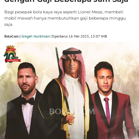
Bagi pesepak bola kaya raya seperti Lionel Messi, membeli
mobil mewah hanya membutuhkan gaji beberapa minggu
saja.
BolaCom |
Gregah Nurikhsani
Diperbarui 16 Mei 2025, 13:07 WIB