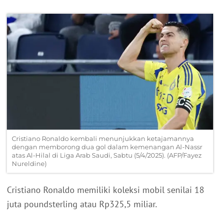
Cristiano Ronaldo kembali menunjukkan ketajamannya
dengan memborong dua gol dalam kemenangan Al-Nassr
atas Al-Hilal di Liga Arab Saudi, Sabtu (5/4/2025). (AFP/Fayez
Nureldine)
Cristiano Ronaldo memiliki koleksi mobil senilai 18
juta poundsterling atau Rp325,5 miliar.