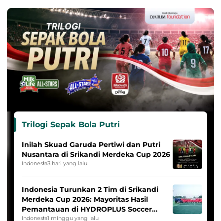
Trilogi Sepak Bola Putri
Inilah Skuad Garuda Pertiwi dan Putri
Nusantara di Srikandi Merdeka Cup 2026
Indonesia
3 hari yang lalu
Indonesia Turunkan 2 Tim di Srikandi
Merdeka Cup 2026: Mayoritas Hasil
Pemantauan di HYDROPLUS Soccer
League
Indonesia
1 minggu yang lalu