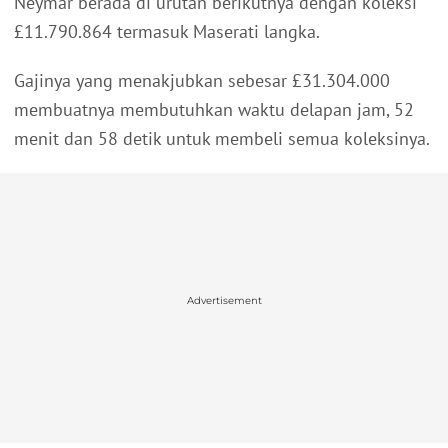
Neymar berada di urutan berikutnya dengan koleksi
£11.790.864 termasuk Maserati langka.
Gajinya yang menakjubkan sebesar £31.304.000
membuatnya membutuhkan waktu delapan jam, 52
menit dan 58 detik untuk membeli semua koleksinya.
Advertisement