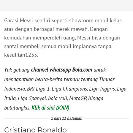
Garasi Messi sendiri seperti showroom mobil kelas
atas dengan berbagai merek mewah. Dengan
kemudahan memperoleh uang, Messi bisa dengan
santai membeli semua mobil impiannya tanpa
kesulitan1235.
Yuk gabung
channel whatsapp Bola.com
untuk
mendapatkan berita-berita terbaru tentang Timnas
Indonesia, BRI Liga 1, Liga Champions, Liga Inggris, Liga
Italia, Liga Spanyol, bola voli, MotoGP, hingga
bulutangkis.
Klik di sini (JOIN)
2 dari 11 halaman
Cristiano Ronaldo