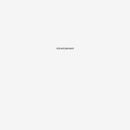
Advertisement