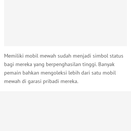
Memiliki mobil mewah sudah menjadi simbol status
bagi mereka yang berpenghasilan tinggi. Banyak
pemain bahkan mengoleksi lebih dari satu mobil
mewah di garasi pribadi mereka.