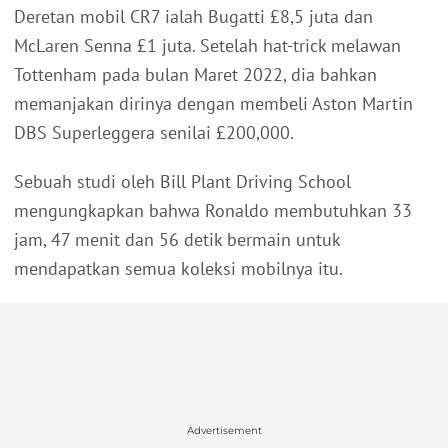
Deretan mobil CR7 ialah Bugatti £8,5 juta dan
McLaren Senna £1 juta. Setelah hat-trick melawan
Tottenham pada bulan Maret 2022, dia bahkan
memanjakan dirinya dengan membeli Aston Martin
DBS Superleggera senilai £200,000.
Sebuah studi oleh Bill Plant Driving School
mengungkapkan bahwa Ronaldo membutuhkan 33
jam, 47 menit dan 56 detik bermain untuk
mendapatkan semua koleksi mobilnya itu.
Advertisement