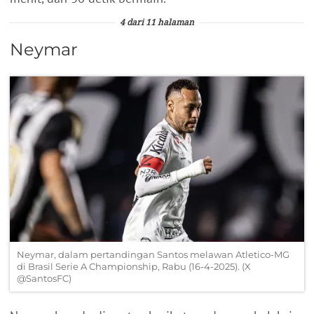
4 dari 11 halaman
Neymar
Neymar, dalam pertandingan Santos melawan Atletico-MG
di Brasil Serie A Championship, Rabu (16-4-2025). (X
@SantosFC)