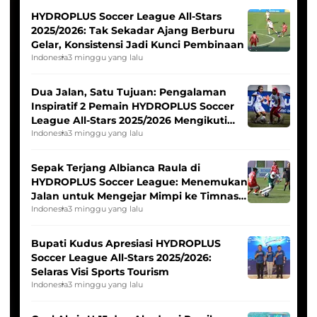
HYDROPLUS Soccer League All-Stars
2025/2026: Tak Sekadar Ajang Berburu
Gelar, Konsistensi Jadi Kunci Pembinaan
Indonesia
3 minggu yang lalu
Dua Jalan, Satu Tujuan: Pengalaman
Inspiratif 2 Pemain HYDROPLUS Soccer
League All-Stars 2025/2026 Mengikuti
Seleksi Timnas Indonesia Putri
Indonesia
3 minggu yang lalu
Sepak Terjang Albianca Raula di
HYDROPLUS Soccer League: Menemukan
Jalan untuk Mengejar Mimpi ke Timnas
Indonesia Putri
Indonesia
3 minggu yang lalu
Bupati Kudus Apresiasi HYDROPLUS
Soccer League All-Stars 2025/2026:
Selaras Visi Sports Tourism
Indonesia
3 minggu yang lalu