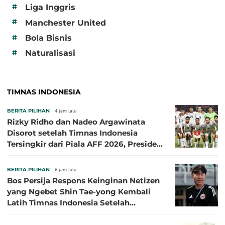
#
Liga Inggris
#
Manchester United
#
Bola Bisnis
#
Naturalisasi
TIMNAS INDONESIA
BERITA PILIHAN
4 jam lalu
Rizky Ridho dan Nadeo Argawinata
Disorot setelah Timnas Indonesia
Tersingkir dari Piala AFF 2026, Presiden
Persija Pasang Badan
BERITA PILIHAN
6 jam lalu
Bos Persija Respons Keinginan Netizen
yang Ngebet Shin Tae-yong Kembali
Latih Timnas Indonesia Setelah
Tersingkir dari Piala AFF 2026