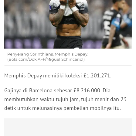
Penyerang Corinthians, Memphis Depay.
(Bola.com/Dok.AFP/Miguel Schincariol).
Memphis Depay memiliki koleksi £1.201.271.
Gajinya di Barcelona sebesar £8.216.000. Dia
membutuhkan waktu tujuh jam, tujuh menit dan 23
detik untuk melunasinya pembelian mobilnya itu.