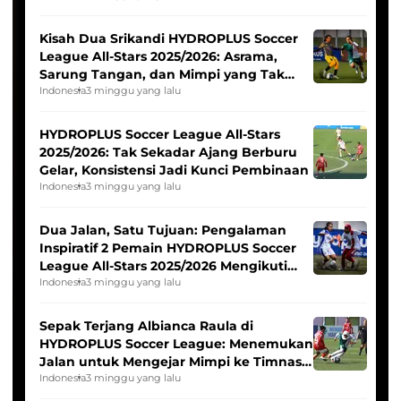
Kisah Dua Srikandi HYDROPLUS Soccer
League All-Stars 2025/2026: Asrama,
Sarung Tangan, dan Mimpi yang Tak
Pernah Padam
Indonesia
3 minggu yang lalu
HYDROPLUS Soccer League All-Stars
2025/2026: Tak Sekadar Ajang Berburu
Gelar, Konsistensi Jadi Kunci Pembinaan
Indonesia
3 minggu yang lalu
Dua Jalan, Satu Tujuan: Pengalaman
Inspiratif 2 Pemain HYDROPLUS Soccer
League All-Stars 2025/2026 Mengikuti
Seleksi Timnas Indonesia Putri
Indonesia
3 minggu yang lalu
Sepak Terjang Albianca Raula di
HYDROPLUS Soccer League: Menemukan
Jalan untuk Mengejar Mimpi ke Timnas
Indonesia Putri
Indonesia
3 minggu yang lalu