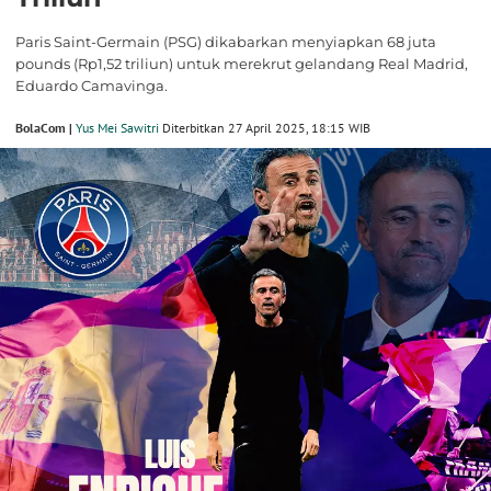
Paris Saint-Germain (PSG) dikabarkan menyiapkan 68 juta
pounds (Rp1,52 triliun) untuk merekrut gelandang Real Madrid,
Eduardo Camavinga.
BolaCom |
Yus Mei Sawitri
Diterbitkan 27 April 2025, 18:15 WIB