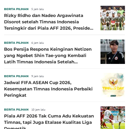
BERITA PILIHAN
5 jam lalu
Rizky Ridho dan Nadeo Argawinata
Disorot setelah Timnas Indonesia
Tersingkir dari Piala AFF 2026, Presiden
Persija Pasang Badan
BERITA PILIHAN
6 jam lalu
Bos Persija Respons Keinginan Netizen
yang Ngebet Shin Tae-yong Kembali
Latih Timnas Indonesia Setelah
Tersingkir dari Piala AFF 2026
BERITA PILIHAN
9 jam lalu
Jadwal FIFA ASEAN Cup 2026,
Kesempatan Timnas Indonesia Perbaiki
Peringkat
BERITA PILIHAN
10 jam lalu
Piala AFF 2026 Tak Cuma Adu Kekuatan
Timnas, tapi Juga Etalase Kualitas Liga
Domestik