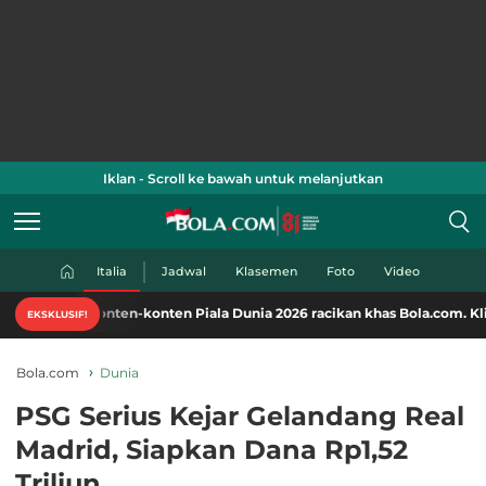
Iklan - Scroll ke bawah untuk melanjutkan
Italia
Jadwal
Klasemen
Foto
Video
nten-konten Piala Dunia 2026 racikan khas Bola.com. Klik di sini!
EKSKLUSIF!
Bola.com
Dunia
PSG Serius Kejar Gelandang Real
Madrid, Siapkan Dana Rp1,52
Triliun