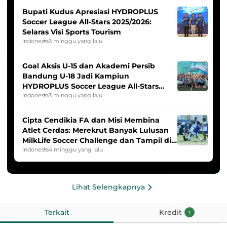
Bupati Kudus Apresiasi HYDROPLUS
Soccer League All-Stars 2025/2026:
Selaras Visi Sports Tourism
Indonesia
3 minggu yang lalu
Goal Aksis U-15 dan Akademi Persib
Bandung U-18 Jadi Kampiun
HYDROPLUS Soccer League All-Stars
2025/2026
Indonesia
3 minggu yang lalu
Cipta Cendikia FA dan Misi Membina
Atlet Cerdas: Merekrut Banyak Lulusan
MilkLife Soccer Challenge dan Tampil di
HYDROPLUS Soccer League
Indonesia
4 minggu yang lalu
Lihat Selengkapnya
Terkait
Kredit
1