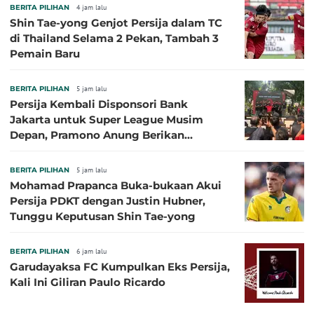
BERITA PILIHAN
4 jam lalu
Shin Tae-yong Genjot Persija dalam TC
di Thailand Selama 2 Pekan, Tambah 3
Pemain Baru
BERITA PILIHAN
5 jam lalu
Persija Kembali Disponsori Bank
Jakarta untuk Super League Musim
Depan, Pramono Anung Berikan
Penjelasan terkait Dukungan BUMD
BERITA PILIHAN
5 jam lalu
Mohamad Prapanca Buka-bukaan Akui
Persija PDKT dengan Justin Hubner,
Tunggu Keputusan Shin Tae-yong
BERITA PILIHAN
6 jam lalu
Garudayaksa FC Kumpulkan Eks Persija,
Kali Ini Giliran Paulo Ricardo