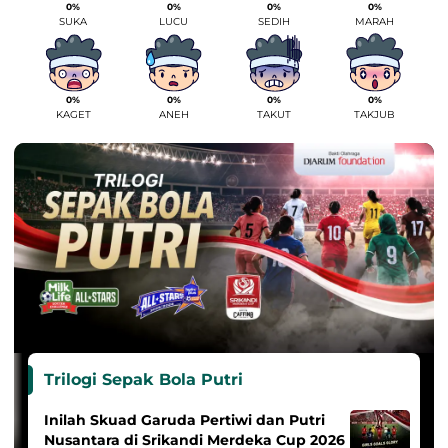
0%
0%
0%
0%
SUKA
LUCU
SEDIH
MARAH
0%
0%
0%
0%
KAGET
ANEH
TAKUT
TAKJUB
Trilogi Sepak Bola Putri
Inilah Skuad Garuda Pertiwi dan Putri
Nusantara di Srikandi Merdeka Cup 2026