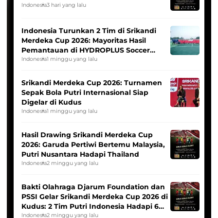
Indonesia
3 hari yang lalu
Indonesia Turunkan 2 Tim di Srikandi
Merdeka Cup 2026: Mayoritas Hasil
Pemantauan di HYDROPLUS Soccer
League
Indonesia
1 minggu yang lalu
Srikandi Merdeka Cup 2026: Turnamen
Sepak Bola Putri Internasional Siap
Digelar di Kudus
Indonesia
1 minggu yang lalu
Hasil Drawing Srikandi Merdeka Cup
2026: Garuda Pertiwi Bertemu Malaysia,
Putri Nusantara Hadapi Thailand
Indonesia
2 minggu yang lalu
Bakti Olahraga Djarum Foundation dan
PSSI Gelar Srikandi Merdeka Cup 2026 di
Kudus: 2 Tim Putri Indonesia Hadapi 6
Tim Asia
Indonesia
2 minggu yang lalu