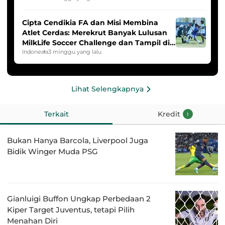
Cipta Cendikia FA dan Misi Membina
Atlet Cerdas: Merekrut Banyak Lulusan
MilkLife Soccer Challenge dan Tampil di
HYDROPLUS Soccer League
Indonesia
3 minggu yang lalu
Lihat Selengkapnya
Terkait
Kredit
1
Bukan Hanya Barcola, Liverpool Juga
Bidik Winger Muda PSG
Gianluigi Buffon Ungkap Perbedaan 2
Kiper Target Juventus, tetapi Pilih
Menahan Diri