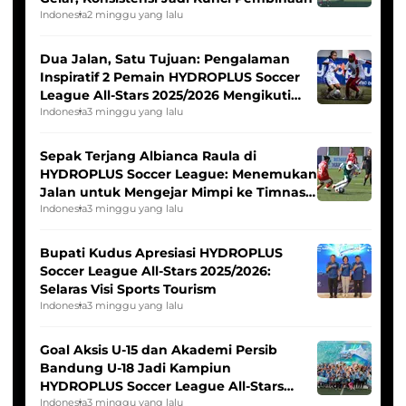
Indonesia
2 minggu yang lalu
Dua Jalan, Satu Tujuan: Pengalaman
Inspiratif 2 Pemain HYDROPLUS Soccer
League All-Stars 2025/2026 Mengikuti
Seleksi Timnas Indonesia Putri
Indonesia
3 minggu yang lalu
Sepak Terjang Albianca Raula di
HYDROPLUS Soccer League: Menemukan
Jalan untuk Mengejar Mimpi ke Timnas
Indonesia Putri
Indonesia
3 minggu yang lalu
Bupati Kudus Apresiasi HYDROPLUS
Soccer League All-Stars 2025/2026:
Selaras Visi Sports Tourism
Indonesia
3 minggu yang lalu
Goal Aksis U-15 dan Akademi Persib
Bandung U-18 Jadi Kampiun
HYDROPLUS Soccer League All-Stars
2025/2026
Indonesia
3 minggu yang lalu