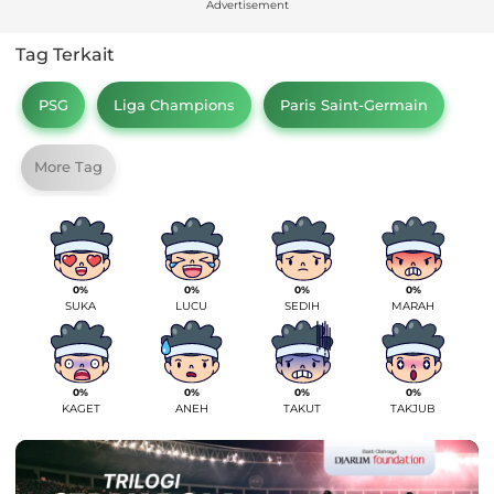
Advertisement
Tag Terkait
PSG
Liga Champions
Paris Saint-Germain
More Tag
0%
0%
0%
0%
SUKA
LUCU
SEDIH
MARAH
0%
0%
0%
0%
KAGET
ANEH
TAKUT
TAKJUB