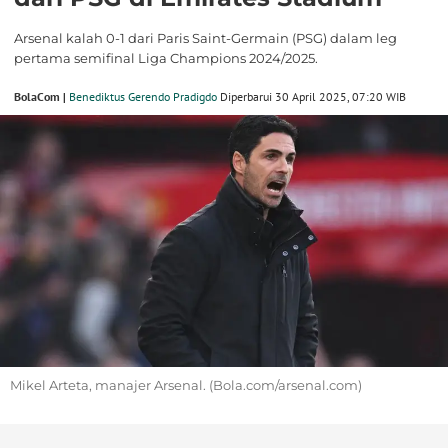
Arsenal kalah 0-1 dari Paris Saint-Germain (PSG) dalam leg
pertama semifinal Liga Champions 2024/2025.
BolaCom |
Benediktus Gerendo Pradigdo
Diperbarui 30 April 2025, 07:20 WIB
Mikel Arteta, manajer Arsenal. (Bola.com/arsenal.com)