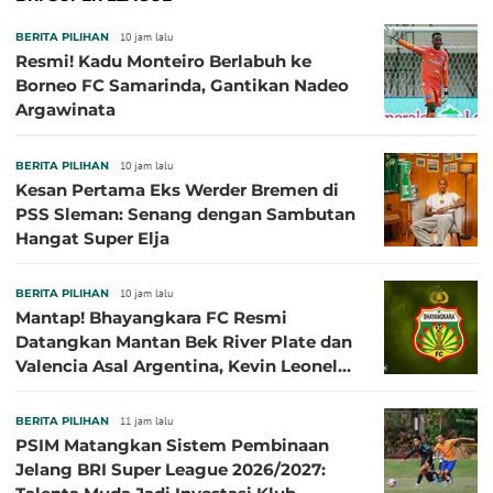
BERITA PILIHAN
10 jam lalu
Resmi! Kadu Monteiro Berlabuh ke
Borneo FC Samarinda, Gantikan Nadeo
Argawinata
BERITA PILIHAN
10 jam lalu
Kesan Pertama Eks Werder Bremen di
PSS Sleman: Senang dengan Sambutan
Hangat Super Elja
BERITA PILIHAN
10 jam lalu
Mantap! Bhayangkara FC Resmi
Datangkan Mantan Bek River Plate dan
Valencia Asal Argentina, Kevin Leonel
Sibille
BERITA PILIHAN
11 jam lalu
PSIM Matangkan Sistem Pembinaan
Jelang BRI Super League 2026/2027: