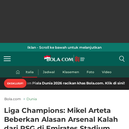
Iklan - Scroll ke bawah untuk melanjutkan
Italia
Jadwal
Klasemen
Foto
Video
n Piala Dunia 2026 racikan khas Bola.com. Klik di sini!
EKSKLUSIF!
Bola.com
Dunia
Liga Champions: Mikel Arteta
Beberkan Alasan Arsenal Kalah
dari PSG di Emirates Stadium