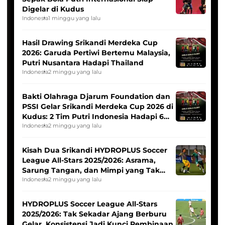
Digelar di Kudus
Indonesia
1 minggu yang lalu
Hasil Drawing Srikandi Merdeka Cup
2026: Garuda Pertiwi Bertemu Malaysia,
Putri Nusantara Hadapi Thailand
Indonesia
2 minggu yang lalu
Bakti Olahraga Djarum Foundation dan
PSSI Gelar Srikandi Merdeka Cup 2026 di
Kudus: 2 Tim Putri Indonesia Hadapi 6
Tim Asia
Indonesia
2 minggu yang lalu
Kisah Dua Srikandi HYDROPLUS Soccer
League All-Stars 2025/2026: Asrama,
Sarung Tangan, dan Mimpi yang Tak
Pernah Padam
Indonesia
2 minggu yang lalu
HYDROPLUS Soccer League All-Stars
2025/2026: Tak Sekadar Ajang Berburu
Gelar, Konsistensi Jadi Kunci Pembinaan