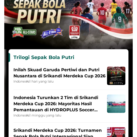
Trilogi Sepak Bola Putri
Inilah Skuad Garuda Pertiwi dan Putri
Nusantara di Srikandi Merdeka Cup 2026
Indonesia
1 hari yang lalu
Indonesia Turunkan 2 Tim di Srikandi
Merdeka Cup 2026: Mayoritas Hasil
Pemantauan di HYDROPLUS Soccer
League
Indonesia
1 minggu yang lalu
Srikandi Merdeka Cup 2026: Turnamen
Sepak Bola Putri Internasional Siap