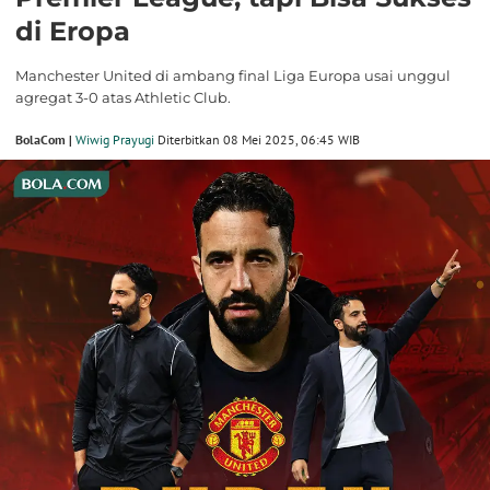
di Eropa
Manchester United di ambang final Liga Europa usai unggul
agregat 3-0 atas Athletic Club.
BolaCom |
Wiwig Prayugi
Diterbitkan 08 Mei 2025, 06:45 WIB