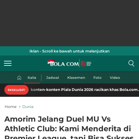
Iklan - Scroll ke bawah untuk melanjutkan
Italia
Jadwal
Klasemen
Foto
Video
ti konten-konten Piala Dunia 2026 racikan khas Bola.com. Klik di sini!
EKSKLUSIF!
Home
Dunia
Amorim Jelang Duel MU Vs
Athletic Club: Kami Menderita di
Premier League, tapi Bisa Sukses