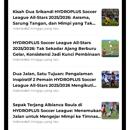
Kisah Dua Srikandi HYDROPLUS Soccer
League All-Stars 2025/2026: Asrama,
Sarung Tangan, dan Mimpi yang Tak
Pernah Padam
Indonesia
2 minggu yang lalu
HYDROPLUS Soccer League All-Stars
2025/2026: Tak Sekadar Ajang Berburu
Gelar, Konsistensi Jadi Kunci Pembinaan
Indonesia
2 minggu yang lalu
Dua Jalan, Satu Tujuan: Pengalaman
Inspiratif 2 Pemain HYDROPLUS Soccer
League All-Stars 2025/2026 Mengikuti
Seleksi Timnas Indonesia Putri
Indonesia
2 minggu yang lalu
Sepak Terjang Albianca Raula di
HYDROPLUS Soccer League: Menemukan
Jalan untuk Mengejar Mimpi ke Timnas
Indonesia Putri
Indonesia
3 minggu yang lalu