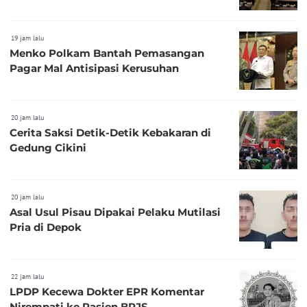
19 jam lalu
Menko Polkam Bantah Pemasangan
Pagar Mal Antisipasi Kerusuhan
20 jam lalu
Cerita Saksi Detik-Detik Kebakaran di
Gedung Cikini
20 jam lalu
Asal Usul Pisau Dipakai Pelaku Mutilasi
Pria di Depok
22 jam lalu
LPDP Kecewa Dokter EPR Komentar
Nirempati ke Pasien BPJS