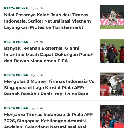
BERITA PILIHAN
1 jam lalu
Nilai Pasarnya Kalah Jauh dari Timnas
Indonesia, Striker Naturalisasi Vietnam
Layangkan Protes ke Transfermarkt
BERITA PILIHAN
1 jam lalu
Banyak Tekanan Eksternal, Gianni
Infantino Masih Dapat Dukungan Penuh
dari Dewan Manajemen FIFA
BERITA PILIHAN
2 jam lalu
Mengulas 2 Momen Timnas Indonesia Vs
Singapura di Laga Krusial Piala AFF:
Pernah Berakhir Pahit, tapi Lolos Petaka
di 2016
BERITA PILIHAN
3 jam lalu
Menjamu Timnas Indonesia di Piala AFF
2026, Singapura Kehilangan Amunisi
Andalan: Gelandang Naturalisasi asal