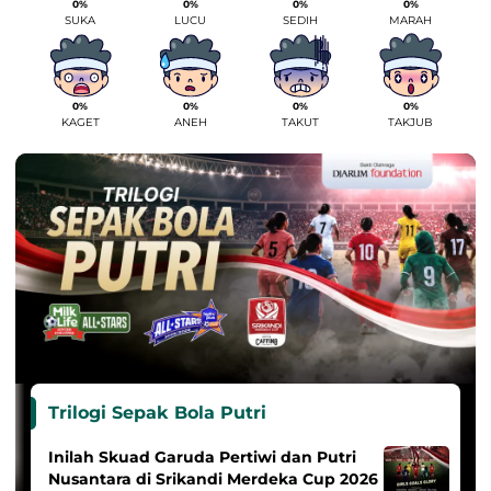
0%
0%
0%
0%
SUKA
LUCU
SEDIH
MARAH
0%
0%
0%
0%
KAGET
ANEH
TAKUT
TAKJUB
Trilogi Sepak Bola Putri
Inilah Skuad Garuda Pertiwi dan Putri
Nusantara di Srikandi Merdeka Cup 2026