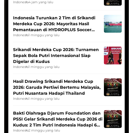
Indonesia
4 jam yang lalu
Indonesia Turunkan 2 Tim di Srikandi
Merdeka Cup 2026: Mayoritas Hasil
Pemantauan di HYDROPLUS Soccer
League
Indonesia
1 minggu yang lalu
Srikandi Merdeka Cup 2026: Turnamen
Sepak Bola Putri Internasional Siap
Digelar di Kudus
Indonesia
1 minggu yang lalu
Hasil Drawing Srikandi Merdeka Cup
2026: Garuda Pertiwi Bertemu Malaysia,
Putri Nusantara Hadapi Thailand
Indonesia
1 minggu yang lalu
Bakti Olahraga Djarum Foundation dan
PSSI Gelar Srikandi Merdeka Cup 2026 di
Kudus: 2 Tim Putri Indonesia Hadapi 6
Tim Asia
Indonesia
2 minggu yang lalu