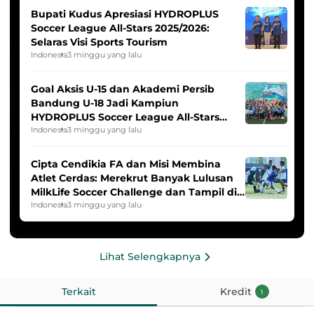
Bupati Kudus Apresiasi HYDROPLUS
Soccer League All-Stars 2025/2026:
Selaras Visi Sports Tourism
Indonesia
3 minggu yang lalu
Goal Aksis U-15 dan Akademi Persib
Bandung U-18 Jadi Kampiun
HYDROPLUS Soccer League All-Stars
2025/2026
Indonesia
3 minggu yang lalu
Cipta Cendikia FA dan Misi Membina
Atlet Cerdas: Merekrut Banyak Lulusan
MilkLife Soccer Challenge dan Tampil di
HYDROPLUS Soccer League
Indonesia
3 minggu yang lalu
Lihat Selengkapnya
Terkait
Kredit
1