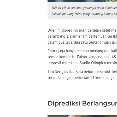
Kali ini, Milan sebenarnya tampil lebih domin
Banyak peluang Milan yang terbuang karena ekse
Duel ini diprediksi akan berjalan ketat m
berimbang. Dalam enam pertemuan terakh
dalam dua laga, dan satu pertandingan lain
Roma juga hanya mampu menang dua kali 
semua kompetisi. Faktor kandang bagi AS
impresif mereka di Stadio Olimpico musim
Tim Serigala Ibu Kota belum tersentuh ke
sendiri, dengan perincian 14 kemenangan 
Diprediksi Berlangsu