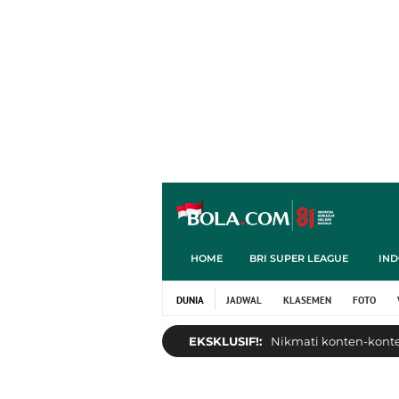
HOME
BRI SUPER LEAGUE
IND
DUNIA
JADWAL
KLASEMEN
FOTO
EKSKLUSIF!:
Nikmati konten-konten