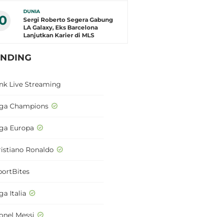
DUNIA
10
Sergi Roberto Segera Gabung
LA Galaxy, Eks Barcelona
Lanjutkan Karier di MLS
ENDING
ink Live Streaming
iga Champions
iga Europa
ristiano Ronaldo
portBites
ga Italia
ionel Messi