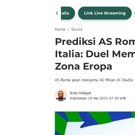
SportBites
Liga Italia
Link Live Streaming
Home
Dunia
Prediksi AS Rom
Italia: Duel M
Zona Eropa
AS Roma akan menjamu AC Milan di Stadio O
Rizki Hidayat
Diterbitkan 18 Mei 2025, 07:30 WIB