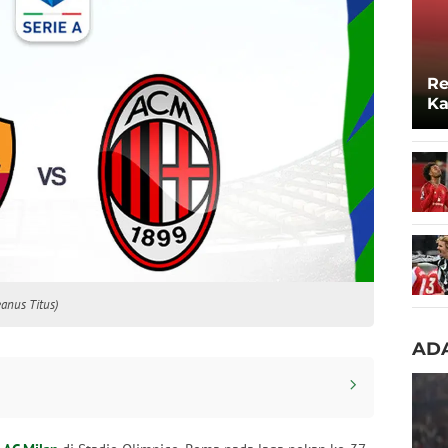
Re
Ka
Lo
eanus Titus)
ADA